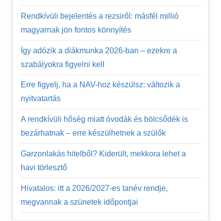
Rendkívüli bejelentés a rezsiről: másfél millió
magyarnak jön fontos könnyítés
Így adózik a diákmunka 2026-ban – ezekre a
szabályokra figyelni kell
Erre figyelj, ha a NAV-hoz készülsz: változik a
nyitvatartás
A rendkívüli hőség miatt óvodák és bölcsődék is
bezárhatnak – erre készülhetnek a szülők
Garzonlakás hitelből? Kiderült, mekkora lehet a
havi törlesztő
Hivatalos: itt a 2026/2027-es tanév rendje,
megvannak a szünetek időpontjai