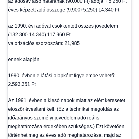
az adósáv alsó határának (90.000 Ft) adója + 5.250 Ft
éves képzett adó összege (9.900+5.250) 14.340 Ft
az 1990. évi adóval csökkentett összes jövedelem
(132.300-14.340) 117.960 Ft
valorizációs szorzószám: 21,985
ennek alapján,
1990. évben ellátási alapként figyelembe vehető:
2.593.351 Ft
Az 1991. évben a kieső napok miatt az elért keresetet
először évesíteni kell. (Ez a technikai megoldás az
időarányos személyi jövedelemadó reális
meghatározása érdekében szükséges.) Ezt követően
történhet meg az éves adó meghatározása, majd az