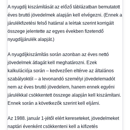
A nyugdíj kiszámítását az előző táblázatban bemutatott
éves bruttó jövedelmek alapján kell elvégezni. (Ennek a
járulékfizetési felső határral a leírtak szerint korrigált
összege jelentette az egyes években fizetendő
nyugdíjjárulék alapját.)
A nyugdíjkiszámítás során azonban az éves nettó
jövedelmek átlagát kell meghatározni. Ezek
kalkulációja során – kedvezően eltérve az általános
szabályoktól – a levonandó személyi jövedelemadót
nem az éves bruttó jövedelem, hanem ennek egyéni
járulékkal csökkentett összege alapján kell kiszámítani.
Ennek során a következők szerint kell eljárni.
Az 1988. január 1-jétől elért kereseteket, jövedelmeket
naptári évenként csökkenteni kell a kifizetés