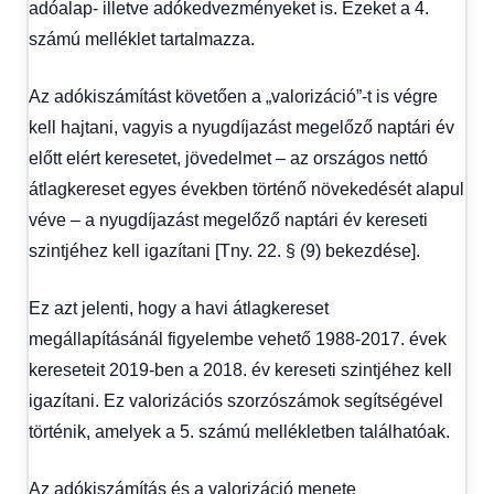
adóalap- illetve adókedvezményeket is. Ezeket a 4.
számú melléklet tartalmazza.
Az adókiszámítást követően a „valorizáció”-t is végre
kell hajtani, vagyis a nyugdíjazást megelőző naptári év
előtt elért keresetet, jövedelmet – az országos nettó
átlagkereset egyes években történő növekedését alapul
véve – a nyugdíjazást megelőző naptári év kereseti
szintjéhez kell igazítani [Tny. 22. § (9) bekezdése].
Ez azt jelenti, hogy a havi átlagkereset
megállapításánál figyelembe vehető 1988-2017. évek
kereseteit 2019-ben a 2018. év kereseti szintjéhez kell
igazítani. Ez valorizációs szorzószámok segítségével
történik, amelyek a 5. számú mellékletben találhatóak.
Az adókiszámítás és a valorizáció menete