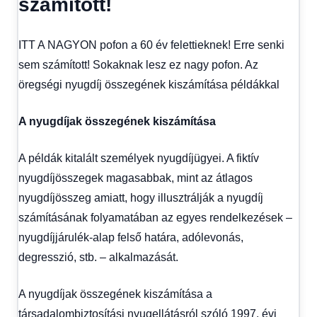
számított!
kézből
,
Hitel
fórum
ITT A NAGYON pofon a 60 év felettieknek! Erre senki
sem számított! Sokaknak lesz ez nagy pofon. Az
öregségi nyugdíj összegének kiszámítása példákkal
A nyugdíjak összegének kiszámítása
A példák kitalált személyek nyugdíjügyei. A fiktív
nyugdíjösszegek magasabbak, mint az átlagos
nyugdíjösszeg amiatt, hogy illusztrálják a nyugdíj
számításának folyamatában az egyes rendelkezések –
nyugdíjjárulék-alap felső határa, adólevonás,
degresszió, stb. – alkalmazását.
A nyugdíjak összegének kiszámítása a
társadalombiztosítási nyugellátásról szóló 1997. évi