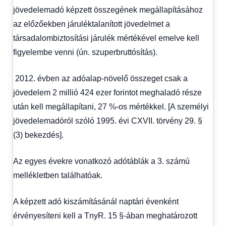
jövedelemadó képzett összegének megállapításához
az előzőekben járuléktalanított jövedelmet a
társadalombiztosítási járulék mértékével emelve kell
figyelembe venni (ún. szuperbruttósítás).
2012. évben az adóalap-növelő összeget csak a
jövedelem 2 millió 424 ezer forintot meghaladó része
után kell megállapítani, 27 %-os mértékkel. [A személyi
jövedelemadóról szóló 1995. évi CXVII. törvény 29. §
(3) bekezdés].
Az egyes évekre vonatkozó adótáblák a 3. számú
mellékletben találhatóak.
A képzett adó kiszámításánál naptári évenként
érvényesíteni kell a TnyR. 15 §-ában meghatározott