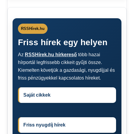
RSSHírek.hu
Friss hírek egy helyen
Az
RSSHírek.hu hírkereső
több hazai
hírportál legfrissebb cikkeit gyűjti össze.
Kiemelten követjük a gazdasági, nyugdíjjal és
friss pénzügyekkel kapcsolatos híreket.
Saját cikkek
Friss nyugdíj hírek