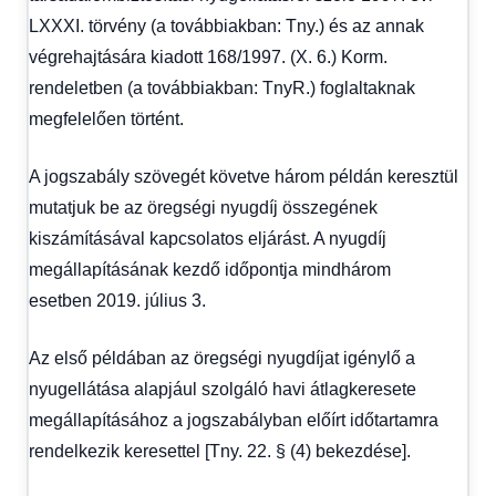
LXXXI. törvény (a továbbiakban: Tny.) és az annak
végrehajtására kiadott 168/1997. (X. 6.) Korm.
rendeletben (a továbbiakban: TnyR.) foglaltaknak
megfelelően történt.
A jogszabály szövegét követve három példán keresztül
mutatjuk be az öregségi nyugdíj összegének
kiszámításával kapcsolatos eljárást. A nyugdíj
megállapításának kezdő időpontja mindhárom
esetben 2019. július 3.
Az első példában az öregségi nyugdíjat igénylő a
nyugellátása alapjául szolgáló havi átlagkeresete
megállapításához a jogszabályban előírt időtartamra
rendelkezik keresettel [Tny. 22. § (4) bekezdése].