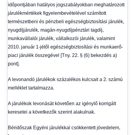
időpontjában hatályos jogszabályokban meghatározott
járulékmértékek figyelembevételével számított
természetbeni és pénzbeli egészségbiztosítási járulék,
nyugdíjjárulék, magán-nyugdíjpénztári tagdíj,
munkavállalói járulék, vállalkozói járulék, valamint
2010. január 1-jétől egészségbiztosítási és munkaerő-
piaci járulék összegével [Tny. 22. § (6) bekezdés a)
pont].
A levonandó járulékok százalékos kulcsait a 2. számú
melléklet tartalmazza.
A járulékok levonását követően az igénylő korrigált
keresetei a következők szerint alakulnak.
Béridőszak Egyéni járulékkal csökkentett jövedelem,