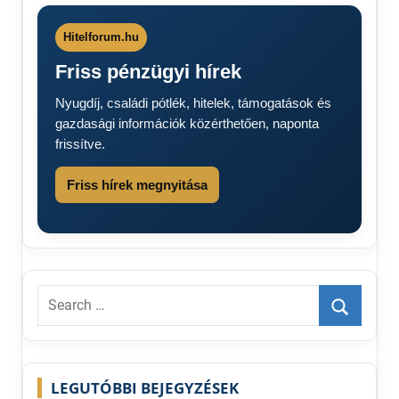
pofon a 60
év
Hitelforum.hu
felettieknek
Friss pénzügyi hírek
Nyugdíj
nyugdíjak
Nyugdíj, családi pótlék, hitelek, támogatások és
Nyugdíjasok
gazdasági információk közérthetően, naponta
figyelem
frissítve.
Friss hírek megnyitása
Search
for:
Search
LEGUTÓBBI BEJEGYZÉSEK