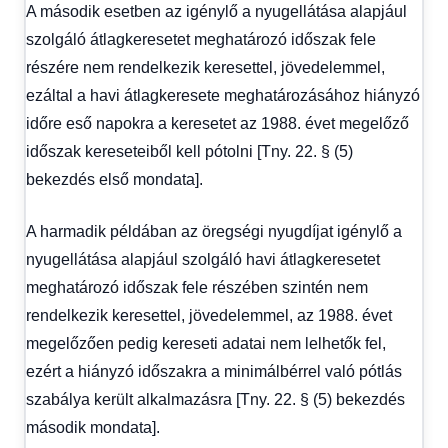
A második esetben az igénylő a nyugellátása alapjául
szolgáló átlagkeresetet meghatározó időszak fele
részére nem rendelkezik keresettel, jövedelemmel,
ezáltal a havi átlagkeresete meghatározásához hiányzó
időre eső napokra a keresetet az 1988. évet megelőző
időszak kereseteiből kell pótolni [Tny. 22. § (5)
bekezdés első mondata].
A harmadik példában az öregségi nyugdíjat igénylő a
nyugellátása alapjául szolgáló havi átlagkeresetet
meghatározó időszak fele részében szintén nem
rendelkezik keresettel, jövedelemmel, az 1988. évet
megelőzően pedig kereseti adatai nem lelhetők fel,
ezért a hiányzó időszakra a minimálbérrel való pótlás
szabálya került alkalmazásra [Tny. 22. § (5) bekezdés
második mondata].