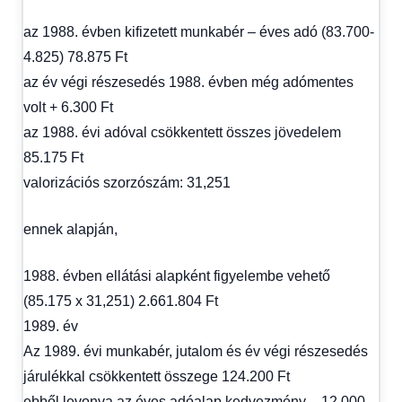
az 1988. évben kifizetett munkabér – éves adó (83.700-
4.825) 78.875 Ft
az év végi részesedés 1988. évben még adómentes
volt + 6.300 Ft
az 1988. évi adóval csökkentett összes jövedelem
85.175 Ft
valorizációs szorzószám: 31,251
ennek alapján,
1988. évben ellátási alapként figyelembe vehető
(85.175 x 31,251) 2.661.804 Ft
1989. év
Az 1989. évi munkabér, jutalom és év végi részesedés
járulékkal csökkentett összege 124.200 Ft
ebből levonva az éves adóalap kedvezmény – 12.000