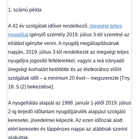
1. számú példa
A 42 év szolgálati idővel rendelkező,
öregségi teljes
nyugdíjat
igénylő személy 2019. július 3-tól szeretné az
ellátást igénybe venni. A nyugdíj megállapításának
napján, 2019. július 3-tól rendelkezik az öregségi teljes
nyugdíjra jogosító feltételekkel, vagyis a reá irányadó
öregségi korhatárt betöltötte és az életkorához előírt
szolgálati időt – a minimum 20 évet – megszerezte [Tny.
18. § (2) bekezdése].
A nyugellátás alapját az 1988. január 1-jétől 2019. július
2-ig terjedő időtartam nyugdíjjárulék alapjául szolgáló
keresetei, jövedelmei képezik. Az ezen időszak alatt
elért keresetei és táppénzes napjai az alábbiak szerint
alakultak.