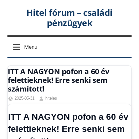
Skip
Hitel fórum – családi
to
pénzügyek
content
Menu
ITT A NAGYON pofon a 60 év
felettieknek! Erre senki sem
számított!
2025-05-31
hiteles
Friss
hírek
,
ITT A NAGYON pofon a 60 év
Hírek
,
Hírek
felettieknek! Erre senki sem
1