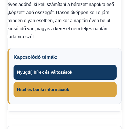
éves adóból ki kell számítani a bérezett napokra eső
„képzett” adó összegét. Hasonlóképpen kell eljárni
minden olyan esetben, amikor a naptári éven belül
kieső idő van, vagyis a kereset nem teljes naptári
tartamra szól.
Kapcsolódó témák:
Nyugdíj hírek és változások
Hitel és banki információk
ITT A
NAGYON