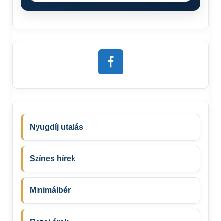
Nyugdíj utalás
Színes hírek
Minimálbér