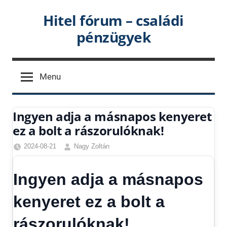
Skip
Hitel fórum – családi
to
pénzügyek
content
Menu
Ingyen adja a másnapos kenyeret
ez a bolt a rászorulóknak!
2024-08-21
Nagy Zoltán
Egyéb
,
Hírek
,
Ingyen adja a másnapos
Hírek
1
kenyeret ez a bolt a
kézből
rászorulóknak!