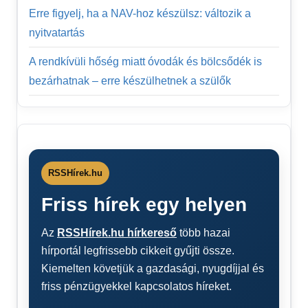
Erre figyelj, ha a NAV-hoz készülsz: változik a
nyitvatartás
A rendkívüli hőség miatt óvodák és bölcsődék is
bezárhatnak – erre készülhetnek a szülők
RSSHírek.hu
Friss hírek egy helyen
Az
RSSHírek.hu hírkereső
több hazai
hírportál legfrissebb cikkeit gyűjti össze.
Kiemelten követjük a gazdasági, nyugdíjjal és
friss pénzügyekkel kapcsolatos híreket.