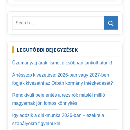
Search
for:
Search
LEGUTÓBBI BEJEGYZÉSEK
Üzemanyag árak: ismét olcsóbban tankolhatunk!
Árrésstop kivezetése: 2026-ban vagy 2027-ben
fogják kivezetni az Orbán kormány intézkedését?
Rendkívüli bejelentés a rezsiről: másfél millió
magyarnak jön fontos könnyítés
Így adózik a diákmunka 2026-ban – ezekre a
szabályokra figyelni kell