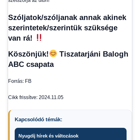
szétszórja az úton!
Szóljatok/szóljanak annak akinek
szerintetek/szerintük szüksége
van rá!
Köszönjük!
Tiszatarjáni Balogh
ABC csapata
Forrás: FB
Cikk frissítve: 2024.11.05
Kapcsolódó témák:
Nyugdíj hírek és változások