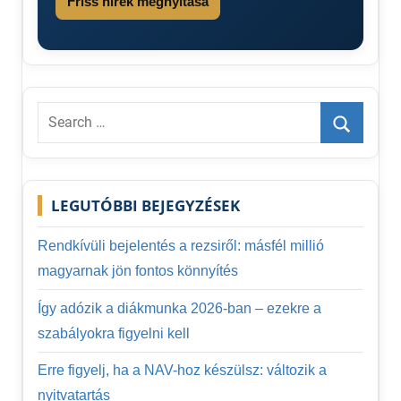
Friss hírek megnyitása
segély
Search
for:
Search
LEGUTÓBBI BEJEGYZÉSEK
Rendkívüli bejelentés a rezsiről: másfél millió
magyarnak jön fontos könnyítés
Így adózik a diákmunka 2026-ban – ezekre a
szabályokra figyelni kell
Erre figyelj, ha a NAV-hoz készülsz: változik a
nyitvatartás