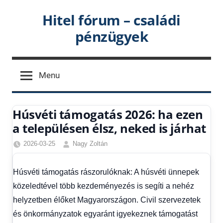
Skip
Hitel fórum – családi
to
pénzügyek
content
Menu
Húsvéti támogatás 2026: ha ezen
a településen élsz, neked is járhat
2026-03-25
Nagy Zoltán
Friss
hírek
,
Húsvéti támogatás rászorulóknak: A húsvéti ünnepek
Hírek
,
közeledtével több kezdeményezés is segíti a nehéz
Hírek
1
helyzetben élőket Magyarországon. Civil szervezetek
kézből
és önkormányzatok egyaránt igyekeznek támogatást