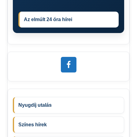
Az elmúlt 24 óra hírei
Nyugdíj utalás
Színes hírek