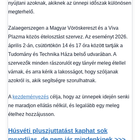
nyújtani azoknak, akiknek az ünnepi időszak különösen
megterhelő.
Zalaegerszegen a Magyar Vöröskereszt és a Viva
Plazma közös ételosztást szervez. Az eseményt 2026.
április 2-án, csütörtökön 14 és 17 óra között tartják a
Tudomány és Technika Háza belső udvarában. A
szervezők minden rászorulót egy tányér meleg étellel
várnak, és arra kérik a lakosságot, hogy szóljanak
azokról is, akik segítségre szorulhatnak.
A
kezdeményezés
célja, hogy az ünnepek idején senki
ne maradjon ellátás nélkül, és legalább egy meleg
ételhez hozzájusson.
Húsvéti pluszjuttatást kaphat sok
nyugdíjas, de nem jár mindenkinek >>>