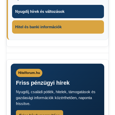
Nyugdíj hírek és változások
Hitel és banki információk
élelmiszercsomag
ételosztás
friss
hírek
Hitelforum.hu
percről
Friss pénzügyi hírek
percre
húsvéti
Nyugdíj, családi pótlék, hitelek, támogatások és
támogatás
gazdasági információk közérthetően, naponta
Magyar
frissítve.
Vöröskereszt
rászorulók