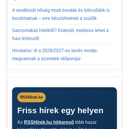
A rendkívüli hőség miatt óvodák és bölcsődék is
bezárhatnak – erre készülhetnek a szülők
Garzonlakás hitelből? Kiderült, mekkora lehet a
havi törlesztő
Hivatalos: itt a 2026/2027-es tanév rendje,
megvannak a szünetek időpontjai
RSSHírek.hu
Friss hírek egy helyen
Az
RSSHírek.hu hírkereső
több hazai