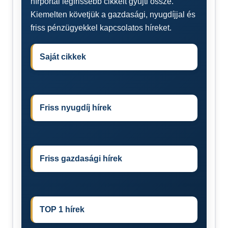
hírportál legfrissebb cikkeit gyűjti össze.
Kiemelten követjük a gazdasági, nyugdíjjal és
friss pénzügyekkel kapcsolatos híreket.
Saját cikkek
Friss nyugdíj hírek
Friss gazdasági hírek
TOP 1 hírek