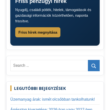
Friss pénzügyi hírek
nyugdíjrendszer
Nyugdíj, családi pótlék, hitelek, támogatások és
gazdasági információk közérthetően, naponta
frissítve.
Friss hírek megnyitása
Search
for:
Search
LEGUTÓBBI BEJEGYZÉSEK
Üzemanyag árak: ismét olcsóbban tankolhatunk!
Árrésstop kivezetése: 2026-ban vagy 2027-ben