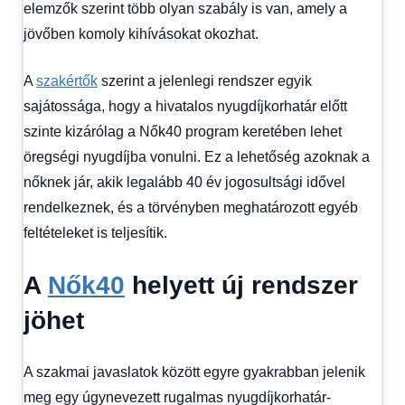
Hitel
elemzők szerint több olyan szabály is van, amely a
fórum
jövőben komoly kihívásokat okozhat.
A
szakértők
szerint a jelenlegi rendszer egyik
sajátossága, hogy a hivatalos nyugdíjkorhatár előtt
szinte kizárólag a Nők40 program keretében lehet
öregségi nyugdíjba vonulni. Ez a lehetőség azoknak a
nőknek jár, akik legalább 40 év jogosultsági idővel
rendelkeznek, és a törvényben meghatározott egyéb
feltételeket is teljesítik.
A
Nők40
helyett új rendszer
jöhet
A szakmai javaslatok között egyre gyakrabban jelenik
meg egy úgynevezett rugalmas nyugdíjkorhatár-