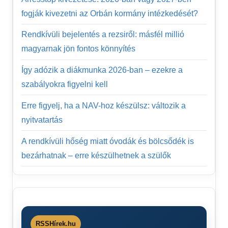
fogják kivezetni az Orbán kormány intézkedését?
Rendkívüli bejelentés a rezsiről: másfél millió
magyarnak jön fontos könnyítés
Így adózik a diákmunka 2026-ban – ezekre a
szabályokra figyelni kell
Erre figyelj, ha a NAV-hoz készülsz: változik a
nyitvatartás
A rendkívüli hőség miatt óvodák és bölcsődék is
bezárhatnak – erre készülhetnek a szülők
RSSHírek.hu