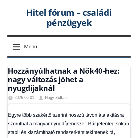
Skip
Hitel fórum – családi
to
pénzügyek
content
Menu
Hozzányúlhatnak a Nők40-hez:
nagy változás jöhet a
nyugdíjaknál
2026-06-01
Nagy Zoltán
Gazdaság
,
Hírek
,
Egyre több szakértő szerint hosszú távon átalakításra
Hírek
szorulhat a magyar nyugdíjrendszer. Bár jelenleg sokan
1
kézből
,
stabil és kiszámítható rendszerként tekintenek rá,