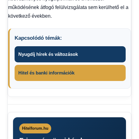
működésének átfogó felülvizsgálata sem kerülhető el a
következő években.
Kapcsolódó témák:
Nyugdíj hírek és változások
Hitel és banki információk
kedvezményes
nyugdíj
Nők40
Nyugdíj
Hitelforum.hu
nyugdíjkorhatár