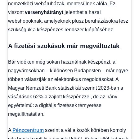
nemzetközi webáruházak, mentesülnek alóla. Ez
viszont
versenyhátrányt
jelenthet a hazai
webshopoknak, amelyeknek plusz beruházásokra lesz
szükségük a készpénzes rendszer kiépítéséhez.
A fizetési szokások már megváltoztak
Bár vidéken még sokan használnak készpénzt, a
nagyvárosokban – különösen Budapesten – már egyre
többen választják az elektronikus megoldásokat. A
Magyar Nemzeti Bank statisztikái szerint 2023-ban a
vásárlások 62%-a zajlott készpénzzel, de az irány
egyértelmű: a digitális fizetések térnyerése
megállíthatatlan.
A
Pénzcentrum
szerint a vállalkozók körében komoly
vita bontakozott ki a javaslat körül. Sokan attól tartanak,