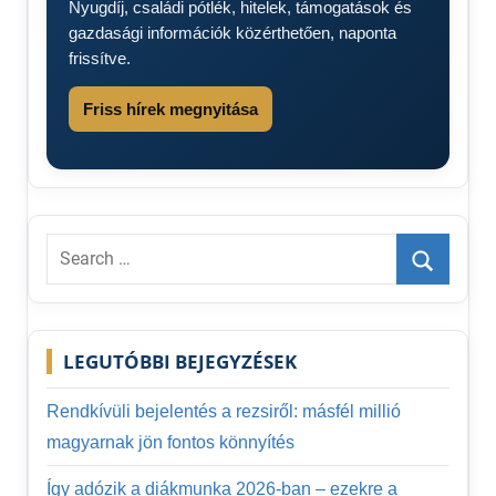
Nyugdíj, családi pótlék, hitelek, támogatások és
gazdasági információk közérthetően, naponta
frissítve.
Friss hírek megnyitása
Search
for:
Search
LEGUTÓBBI BEJEGYZÉSEK
Rendkívüli bejelentés a rezsiről: másfél millió
magyarnak jön fontos könnyítés
Így adózik a diákmunka 2026-ban – ezekre a