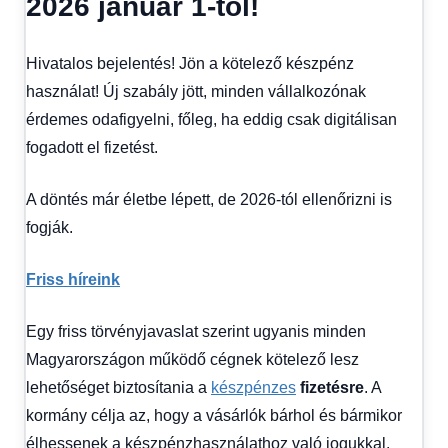
2026 január 1-től!
Hírek
1
kézből
,
Hivatalos bejelentés! Jön a kötelező készpénz
Hitel
fórum
használat! Új szabály jött, minden vállalkozónak
érdemes odafigyelni, főleg, ha eddig csak digitálisan
fogadott el fizetést.
A döntés már életbe lépett, de 2026-tól ellenőrizni is
fogják.
Friss híreink
Egy friss törvényjavaslat szerint ugyanis minden
Magyarországon működő cégnek kötelező lesz
lehetőséget biztosítania a
készpénzes
fizetésre
. A
kormány célja az, hogy a vásárlók bárhol és bármikor
élhessenek a készpénzhasználathoz való jogukkal.