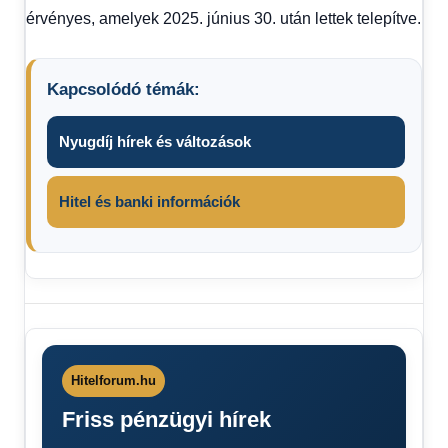
érvényes, amelyek 2025. június 30. után lettek telepítve.
Kapcsolódó témák:
Nyugdíj hírek és változások
Hitel és banki információk
friss
hírek
percről
percre
Hitelforum.hu
kötelező
Friss pénzügyi hírek
készpénz
használat