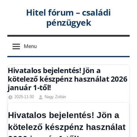
Skip
Hitel fórum – családi
to
pénzügyek
content
Menu
Hivatalos bejelentés! Jön a
kötelező készpénz használat 2026
január 1-től!
2025-11-30
Nagy Zoltán
Egyéb
,
Friss
Hivatalos bejelentés! Jön a
hírek
,
Gazdaság
,
kötelező készpénz használat
Hírek
,