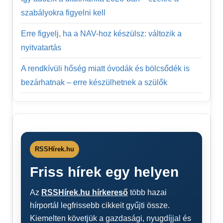
szabályokra figyelni kell
Erre figyelj, ha a NAV-hoz készülsz: változik a
nyitvatartás
A rendkívüli hőség miatt óvodák és bölcsődék is
bezárhatnak – erre készülhetnek a szülők
RSSHírek.hu
Friss hírek egy helyen
Az
RSSHírek.hu hírkereső
több hazai
hírportál legfrissebb cikkeit gyűjti össze.
Kiemelten követjük a gazdasági, nyugdíjjal és