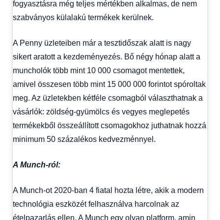
fogyasztásra még teljes mértékben alkalmas, de nem
szabványos külalakú termékek kerülnek.
A Penny üzleteiben már a tesztidőszak alatt is nagy
sikert aratott a kezdeményezés. Bő négy hónap alatt a
muncholók több mint 10 000 csomagot mentettek,
amivel összesen több mint 15 000 000 forintot spóroltak
meg. Az üzletekben kétféle csomagból választhatnak a
vásárlók: zöldség-gyümölcs és vegyes meglepetés
termékekből összeállított csomagokhoz juthatnak hozzá
minimum 50 százalékos kedvezménnyel.
A Munch-ról:
A Munch-ot 2020-ban 4 fiatal hozta létre, akik a modern
technológia eszközét felhasználva harcolnak az
ételpazarlás ellen. A Munch egy olyan platform, amin