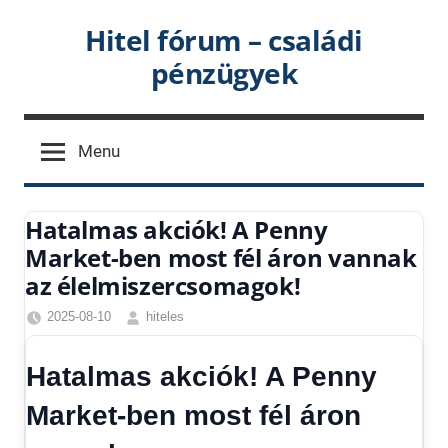
Skip
Hitel fórum – családi
to
pénzügyek
content
Menu
Hatalmas akciók! A Penny
Market-ben most fél áron vannak
az élelmiszercsomagok!
2025-08-10
hiteles
Friss
hírek
,
Hatalmas akciók! A Penny
Hírek
,
Hírek
Market-ben most fél áron
1