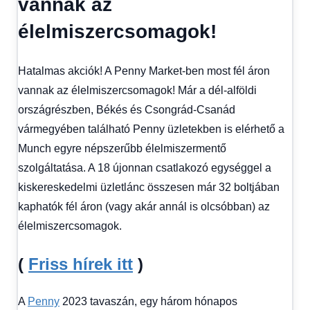
vannak az
kézből
élelmiszercsomagok!
Hatalmas akciók! A Penny Market-ben most fél áron
vannak az élelmiszercsomagok! Már a dél-alföldi
országrészben, Békés és Csongrád-Csanád
vármegyében található Penny üzletekben is elérhető a
Munch egyre népszerűbb élelmiszermentő
szolgáltatása. A 18 újonnan csatlakozó egységgel a
kiskereskedelmi üzletlánc összesen már 32 boltjában
kaphatók fél áron (vagy akár annál is olcsóbban) az
élelmiszercsomagok.
(
Friss hírek itt
)
A
Penny
2023 tavaszán, egy három hónapos