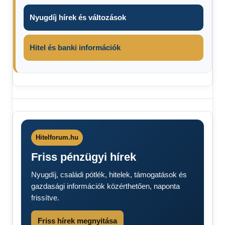
Nyugdíj hírek és változások
Hitel és banki információk
Élelmiszer
akciók
2025
Munch az
Hitelforum.hu
élelmiszermentés
Friss pénzügyi hírek
Penny
Market
Nyugdíj, családi pótlék, hitelek, támogatások és
gazdasági információk közérthetően, naponta
frissítve.
Friss hírek megnyitása