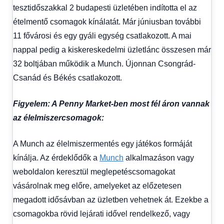
tesztidőszakkal 2 budapesti üzletében indította el az
ételmentő csomagok kínálatát. Már júniusban további
11 fővárosi és egy gyáli egység csatlakozott. A mai
nappal pedig a kiskereskedelmi üzletlánc összesen már
32 boltjában működik a Munch. Újonnan Csongrád-
Csanád és Békés csatlakozott.
Figyelem: A Penny Market-ben most fél áron vannak
az élelmiszercsomagok:
A Munch az élelmiszermentés egy játékos formáját
kínálja. Az érdeklődők a
Munch
alkalmazáson vagy
weboldalon keresztül meglepetéscsomagokat
vásárolnak meg előre, amelyeket az előzetesen
megadott idősávban az üzletben vehetnek át. Ezekbe a
csomagokba rövid lejárati idővel rendelkező, vagy