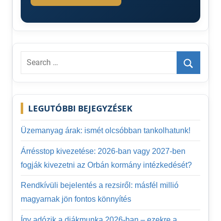
Search
for:
Search
LEGUTÓBBI BEJEGYZÉSEK
Üzemanyag árak: ismét olcsóbban tankolhatunk!
Árrésstop kivezetése: 2026-ban vagy 2027-ben
fogják kivezetni az Orbán kormány intézkedését?
Rendkívüli bejelentés a rezsiről: másfél millió
magyarnak jön fontos könnyítés
Így adózik a diákmunka 2026-ban – ezekre a