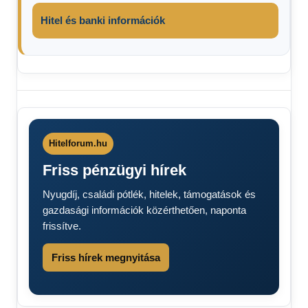
Hitel és banki információk
friss
hírek
percről
percre
Hitelforum.hu
Gépjárműadó
Friss pénzügyi hírek
2026
gépjárműadó
Nyugdíj, családi pótlék, hitelek, támogatások és
határidő
gazdasági információk közérthetően, naponta
Súlyadó
frissítve.
2026
Súlyadó
Friss hírek megnyitása
befizetése
2026