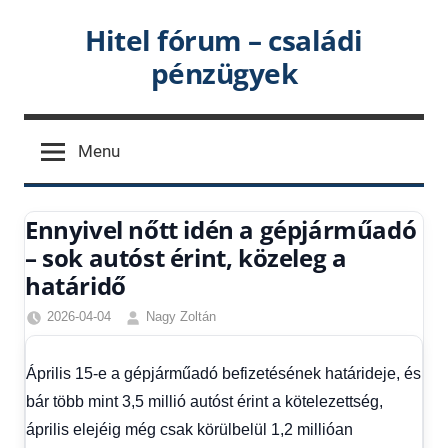
Skip
Hitel fórum – családi
to
pénzügyek
content
Menu
Ennyivel nőtt idén a gépjárműadó
– sok autóst érint, közeleg a
határidő
2026-04-04
Nagy Zoltán
Friss
hírek
,
Április 15-e a gépjárműadó befizetésének határideje, és
Gazdaság
,
bár több mint 3,5 millió autóst érint a kötelezettség,
Hírek
,
Hírek
április elejéig még csak körülbelül 1,2 millióan