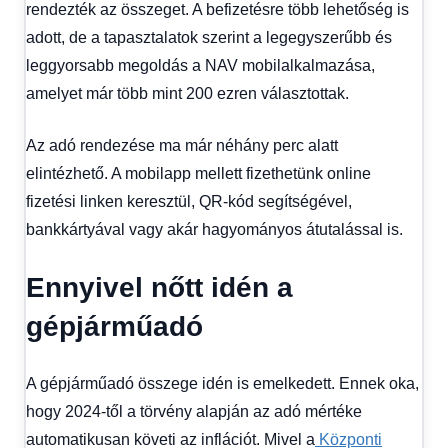
1
rendezték az összeget. A befizetésre több lehetőség is
kézből
,
adott, de a tapasztalatok szerint a legegyszerűbb és
Hitel
leggyorsabb megoldás a NAV mobilalkalmazása,
fórum
amelyet már több mint 200 ezren választottak.
Az adó rendezése ma már néhány perc alatt
elintézhető. A mobilapp mellett fizethetünk online
fizetési linken keresztül, QR-kód segítségével,
bankkártyával vagy akár hagyományos átutalással is.
Ennyivel nőtt idén a
gépjárműadó
A gépjárműadó összege idén is emelkedett. Ennek oka,
hogy 2024-től a törvény alapján az adó mértéke
automatikusan követi az inflációt. Mivel a
Központi