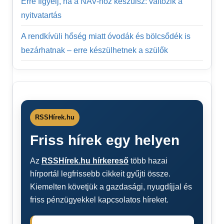
Erre figyelj, ha a NAV-hoz készülsz: változik a
nyitvatartás
A rendkívüli hőség miatt óvodák és bölcsődék is
bezárhatnak – erre készülhetnek a szülők
RSSHírek.hu
Friss hírek egy helyen
Az
RSSHírek.hu hírkereső
több hazai
hírportál legfrissebb cikkeit gyűjti össze.
Kiemelten követjük a gazdasági, nyugdíjjal és
friss pénzügyekkel kapcsolatos híreket.