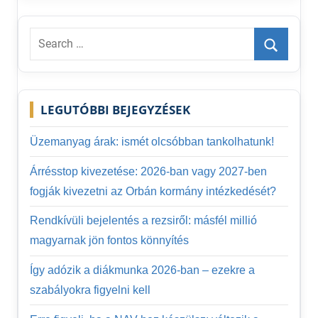
Search
for:
Search
LEGUTÓBBI BEJEGYZÉSEK
Üzemanyag árak: ismét olcsóbban tankolhatunk!
Árrésstop kivezetése: 2026-ban vagy 2027-ben
fogják kivezetni az Orbán kormány intézkedését?
Rendkívüli bejelentés a rezsiről: másfél millió
magyarnak jön fontos könnyítés
Így adózik a diákmunka 2026-ban – ezekre a
szabályokra figyelni kell