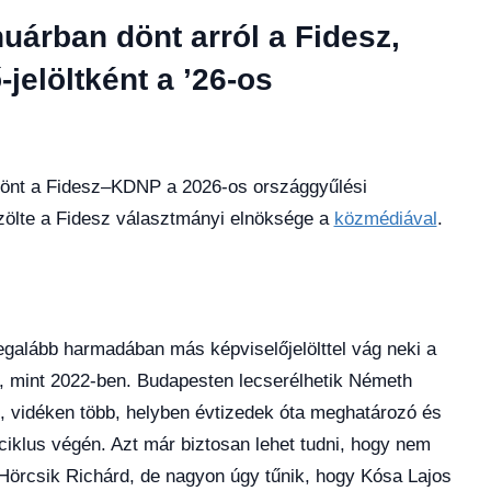
nuárban dönt arról a Fidesz,
-jelöltként a ’26-os
dönt a Fidesz–KDNP a 2026-os országgyűlési
özölte a Fidesz választmányi elnöksége a
közmédiával
.
legalább harmadában más képviselőjelölttel vág neki a
, mint 2022-ben. Budapesten lecserélhetik Németh
t, vidéken több, helyben évtizedek óta meghatározó és
ciklus végén. Azt már biztosan lehet tudni, hogy nem
Hörcsik Richárd, de nagyon úgy tűnik, hogy Kósa Lajos