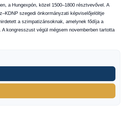
en, a Hungexpón, közel 1500–1800 résztvevővel. A
sz–KDNP szegedi önkormányzati képviselőjelöltje
hirdetett a szimpatizánsoknak, amelynek fődíja a
lt. A kongresszust végül mégsem novemberben tartotta