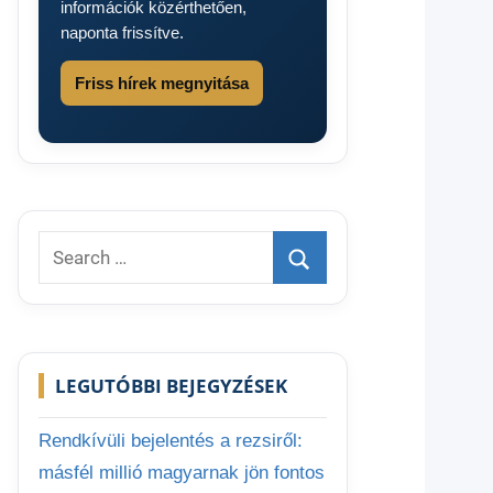
információk közérthetően,
naponta frissítve.
Friss hírek megnyitása
Search
for:
Search
LEGUTÓBBI BEJEGYZÉSEK
Rendkívüli bejelentés a rezsiről:
másfél millió magyarnak jön fontos