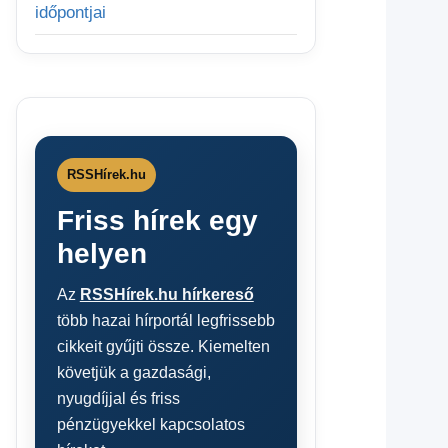
időpontjai
RSSHírek.hu
Friss hírek egy
helyen
Az
RSSHírek.hu hírkereső
több hazai hírportál legfrissebb
cikkeit gyűjti össze. Kiemelten
követjük a gazdasági,
nyugdíjjal és friss
pénzügyekkel kapcsolatos