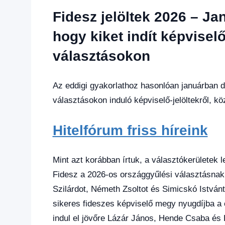
hírek
,
Fidesz jelöltek 2026 – Ja
Hírek
,
Hírek
hogy kiket indít képviselő
1
választásokon
kézből
,
Politika
,
Színes
Az eddigi gyakorlathoz hasonlóan januárban 
hírek
választásokon induló képviselő-jelöltekről, k
Hitelfórum friss híreink
Mint azt korábban írtuk, a választókerületek 
Fidesz a 2026-os országgyűlési választásnak
Szilárdot, Németh Zsoltot és Simicskó István
sikeres fideszes képviselő megy nyugdíjba a 
indul el jövőre Lázár János, Hende Csaba és 