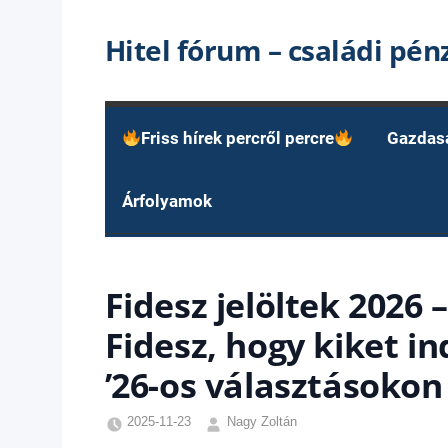
Skip
Hitel fórum – családi pé
to
content
Friss hírek percről percre
Gazdas
Árfolyamok
Fidesz jelöltek 2026 
Fidesz, hogy kiket in
’26-os választásokon
2025-11-23
Nagy Zoltán
Friss