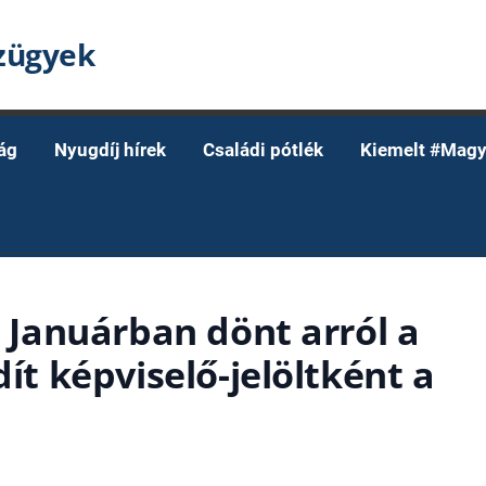
nzügyek
ág
Nyugdíj hírek
Családi pótlék
Kiemelt #Magy
– Januárban dönt arról a
dít képviselő-jelöltként a