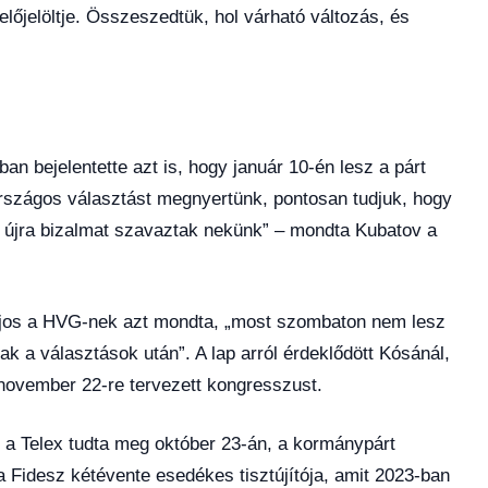
előjelöltje. Összeszedtük, hol várható változás, és
an bejelentette azt is, hogy január 10-én lesz a párt
szágos választást megnyertünk, pontosan tudjuk, hogy
és újra bizalmat szavaztak nekünk” – mondta Kubatov a
Lajos a HVG-nek azt mondta, „most szombaton nem lesz
ak a választások után”. A lap arról érdeklődött Kósánál,
november 22-re tervezett kongresszust.
g a Telex tudta meg október 23-án, a kormánypárt
Fidesz kétévente esedékes tisztújítója, amit 2023-ban