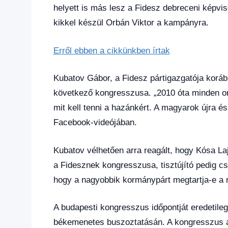
helyett is más lesz a Fidesz debreceni képvis
kikkel készül Orbán Viktor a kampányra.
Erről ebben a cikkünkben írtak
Kubatov Gábor, a Fidesz pártigazgatója korább
következő kongresszusa. „2010 óta minden or
mit kell tenni a hazánkért. A magyarok újra 
Facebook-videójában.
Kubatov vélhetően arra reagált, hogy Kósa 
a Fidesznek kongresszusa, tisztújító pedig cs
hogy a nagyobbik kormánypárt megtartja-e a 
A budapesti kongresszus időpontját eredetile
békemenetes buszoztatásán. A kongresszus a 