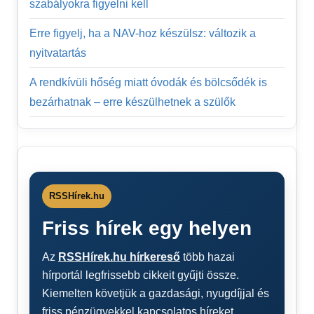
szabályokra figyelni kell
Erre figyelj, ha a NAV-hoz készülsz: változik a
nyitvatartás
A rendkívüli hőség miatt óvodák és bölcsődék is
bezárhatnak – erre készülhetnek a szülők
RSSHírek.hu
Friss hírek egy helyen
Az
RSSHírek.hu hírkereső
több hazai
hírportál legfrissebb cikkeit gyűjti össze.
Kiemelten követjük a gazdasági, nyugdíjjal és
friss pénzügyekkel kapcsolatos híreket.