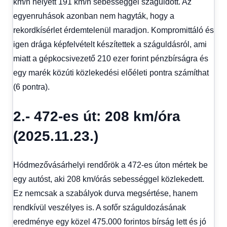
km/h helyett 191 km/h sebességgel száguldott. Az
egyenruhások azonban nem hagyták, hogy a
rekordkísérlet érdemtelenül maradjon. Kompromittáló és
igen drága képfelvételt készítettek a száguldásról, ami
miatt a gépkocsivezető 210 ezer forint pénzbírságra és
egy marék közúti közlekedési előéleti pontra számíthat
(6 pontra).
2.- 472-es út: 208 km/óra
(2025.11.23.)
Hódmezővásárhelyi rendőrök a 472-es úton mértek be
egy autóst, aki 208 km/órás sebességgel közlekedett.
Ez nemcsak a szabályok durva megsértése, hanem
rendkívül veszélyes is. A sofőr száguldozásának
eredménye egy közel 475.000 forintos bírság lett és jó