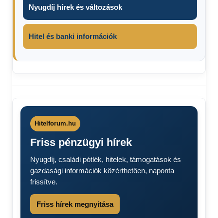
Nyugdíj hírek és változások
Hitel és banki információk
Bírság
2025
Gyorshajtás
bírság
Hitelforum.hu
büntetés
Friss pénzügyi hírek
táblázat
2025
Nyugdíj, családi pótlék, hitelek, támogatások és
gazdasági információk közérthetően, naponta
frissítve.
Friss hírek megnyitása