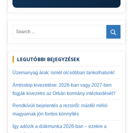
Search
for:
Search
LEGUTÓBBI BEJEGYZÉSEK
Üzemanyag árak: ismét olcsóbban tankolhatunk!
Árrésstop kivezetése: 2026-ban vagy 2027-ben
fogják kivezetni az Orbán kormány intézkedését?
Rendkívüli bejelentés a rezsiről: másfél millió
magyarnak jön fontos könnyítés
Így adózik a diákmunka 2026-ban – ezekre a