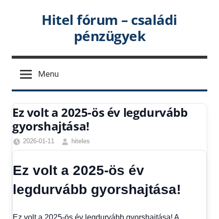
Skip
Hitel fórum – családi
to
pénzügyek
content
Menu
Ez volt a 2025-ös év legdurvább
gyorshajtása!
2026-01-11
hiteles
Egyéb
,
Friss
Ez volt a 2025-ös év
hírek
,
Hírek
,
legdurvább gyorshajtása!
Hírek
1
kézből
Ez volt a 2025-ös év legdurvább gyorshajtása! A