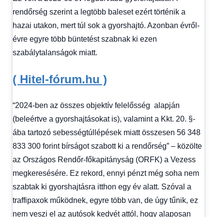
rendőrség szerint a legtöbb baleset ezért történik a
hazai utakon, mert túl sok a gyorshajtó. Azonban évről-
évre egyre több büntetést szabnak ki ezen
szabálytalanságok miatt.
( Hitel-fórum.hu )
“2024-ben az összes objektív felelősség alapján
(beleértve a gyorshajtásokat is), valamint a Kkt. 20. §-
ába tartozó sebességtúllépések miatt összesen 56 348
833 300 forint bírságot szabott ki a rendőrség” – közölte
az Országos Rendőr-főkapitányság (ORFK) a Vezess
megkeresésére. Ez rekord, ennyi pénzt még soha nem
szabtak ki gyorshajtásra itthon egy év alatt. Szóval a
traffipaxok működnek, egyre több van, de úgy tűnik, ez
nem veszi el az autósok kedvét attól, hogy alaposan