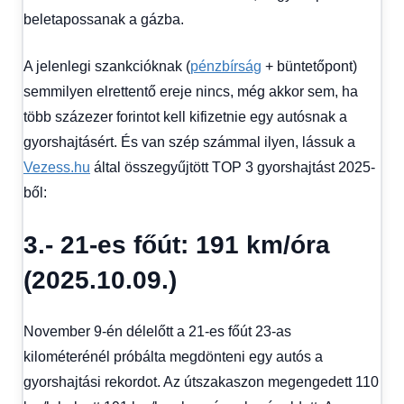
beletapossanak a gázba.
A jelenlegi szankcióknak (
pénzbírság
+ büntetőpont)
semmilyen elrettentő ereje nincs, még akkor sem, ha
több százezer forintot kell kifizetnie egy autósnak a
gyorshajtásért. És van szép számmal ilyen, lássuk a
Vezess.hu
által összegyűjtött TOP 3 gyorshajtást 2025-
ből:
3.- 21-es főút: 191 km/óra
(2025.10.09.)
November 9-én délelőtt a 21-es főút 23-as
kilométerénél próbálta megdönteni egy autós a
gyorshajtási rekordot. Az útszakaszon megengedett 110