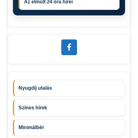
Az elmúlt 24 óra hírei
Nyugdíj utalás
Színes hírek
Minimálbér