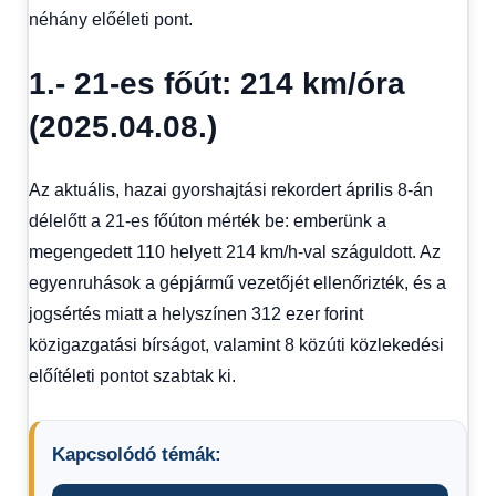
néhány előéleti pont.
1.- 21-es főút: 214 km/óra
(2025.04.08.)
Az aktuális, hazai gyorshajtási rekordert április 8-án
délelőtt a 21-es főúton mérték be: emberünk a
megengedett 110 helyett 214 km/h-val száguldott. Az
egyenruhások a gépjármű vezetőjét ellenőrizték, és a
jogsértés miatt a helyszínen 312 ezer forint
közigazgatási bírságot, valamint 8 közúti közlekedési
előítéleti pontot szabtak ki.
Kapcsolódó témák: