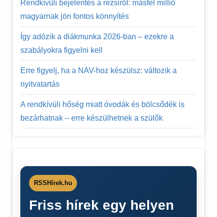
Rendkívüli bejelentés a rezsiről: másfél millió
magyarnak jön fontos könnyítés
Így adózik a diákmunka 2026-ban – ezekre a
szabályokra figyelni kell
Erre figyelj, ha a NAV-hoz készülsz: változik a
nyitvatartás
A rendkívüli hőség miatt óvodák és bölcsődék is
bezárhatnak – erre készülhetnek a szülők
RSSHírek.hu
Friss hírek egy helyen