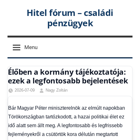
Skip
Hitel fórum – családi
to
pénzügyek
content
Menu
Élőben a kormány tájékoztatója:
ezek a legfontosabb bejelentések
2026-07-09
Nagy Zoltán
Friss
hírek
,
Bár Magyar Péter miniszterelnök az elmúlt napokban
Hírek
,
Törökországban tartózkodott, a hazai politikai élet ez
Hírek
1
idő alatt sem állt meg. A legfontosabb és legfrissebb
kézből
fejleményekről a csütörtök kora délután megtartott