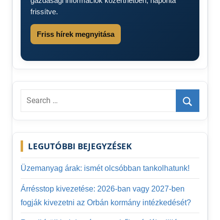
gazdasági információk közérthetően, naponta
frissítve.
Friss hírek megnyitása
Search
for:
Search
LEGUTÓBBI BEJEGYZÉSEK
Üzemanyag árak: ismét olcsóbban tankolhatunk!
Árrésstop kivezetése: 2026-ban vagy 2027-ben
fogják kivezetni az Orbán kormány intézkedését?