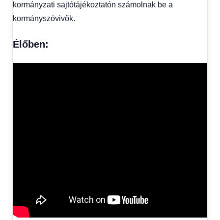
kormányzati sajtótájékoztatón számolnak be a
kormányszóvivők.
Élőben: