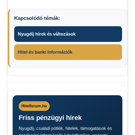
Kapcsolódó témák:
Nyugdíj hírek és változások
Hitel és banki információk
Magyar
Péter
Sajtótájékoztató
Tisza
Hitelforum.hu
párt
Friss pénzügyi hírek
Nyugdíj, családi pótlék, hitelek, támogatások és