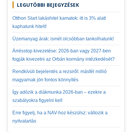
LEGUTÓBBI BEJEGYZÉSEK
Otthon Start lakáshitel kamatok: itt is 3% alatt
kaphatunk hitelt!
Üzemanyag árak: ismét olcsóbban tankolhatunk!
Árrésstop kivezetése: 2026-ban vagy 2027-ben
fogják kivezetni az Orbán kormány intézkedését?
Rendkívüli bejelentés a rezsiről: másfél millió
magyarnak jön fontos könnyítés
Így adózik a diákmunka 2026-ban – ezekre a
szabályokra figyelni kell
Erre figyelj, ha a NAV-hoz készülsz: változik a
nyitvatartás