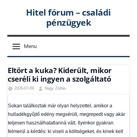
Skip
Hitel fórum – családi
to
pénzügyek
content
Menu
Eltört a kuka? Kiderült, mikor
cseréli ki ingyen a szolgáltató
2026-07-09
Nagy Zoltán
Friss
hírek
,
Sokan találkoztak már olyan helyzettel, amikor a
Hírek
hulladékgyűjtő edény megsérült, megrepedt vagy akár
teljesen használhatatlanná vált. Ilyenkor gyakran
felmerül a kérdés: ki viseli a költségeket, és kinek kell