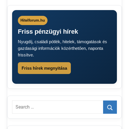
eltört
kuka
hulladékgyűjtő
edény
Hitelforum.hu
kuka
Friss pénzügyi hírek
csere
kuka
Nyugdíj, családi pótlék, hitelek, támogatások és
szabályo
gazdasági információk közérthetően, naponta
MoHu
frissítve.
szemétszállítás
Friss hírek megnyitása
Search
for:
Search