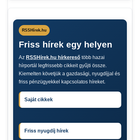
RSSHírek.hu
Friss hírek egy helyen
Az
RSSHírek.hu hírkereső
több hazai
hírportál legfrissebb cikkeit gyűjti össze.
Kiemelten követjük a gazdasági, nyugdíjjal és
friss pénzügyekkel kapcsolatos híreket.
Saját cikkek
Friss nyugdíj hírek