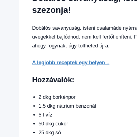
1
kézből
szezonja!
Dobálós savanyúság, isteni csalamádé nyárra
üvegekkel bajlódnod, nem kell fertőtleníteni
ahogy fogynak, úgy töltheted újra.
A legjobb receptek egy helyen ..
Hozzávalók:
2 dkg borkénpor
1,5 dkg nátrium benzonát
5 l víz
50 dkg cukor
25 dkg só