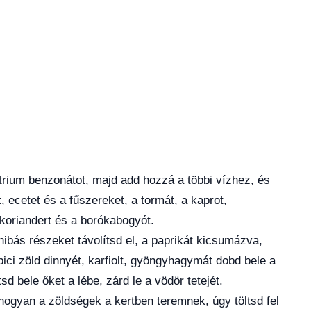
trium benzonátot, majd add hozzá a többi vízhez, és
, ecetet és a fűszereket, a tormát, a kaprot,
koriandert és a borókabogyót.
ibás részeket távolítsd el, a paprikát kicsumázva,
ici zöld dinnyét, karfiolt, gyöngyhagymát dobd bele a
tsd bele őket a lébe, zárd le a vödör tetejét.
ogyan a zöldségek a kertben teremnek, úgy töltsd fel