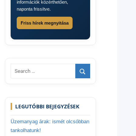
információk közérthetően,
naponta frissítve.
Friss hírek megnyitása
Search
for:
Search
LEGUTÓBBI BEJEGYZÉSEK
Üzemanyag árak: ismét olcsóbban
tankolhatunk!