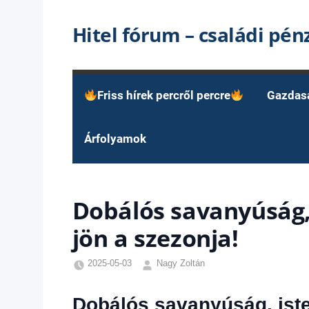
Skip
Hitel fórum – családi pé
to
content
Friss hírek percről percre
Gazdas
Árfolyamok
Dobálós savanyúság,
jön a szezonja!
2025-05-03
Nagy Zoltán
Egyéb
,
Hírek
Dobálós savanyúság, iste