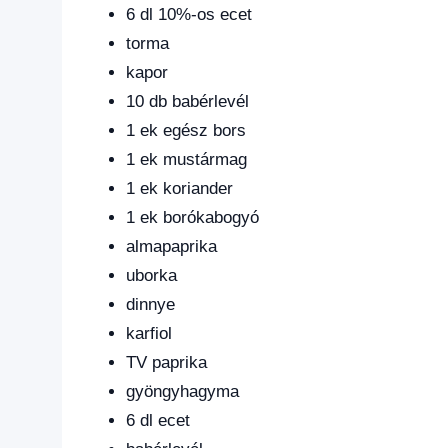
6 dl 10%-os ecet
torma
kapor
10 db babérlevél
1 ek egész bors
1 ek mustármag
1 ek koriander
1 ek borókabogyó
almapaprika
uborka
dinnye
karfiol
TV paprika
gyöngyhagyma
6 dl ecet