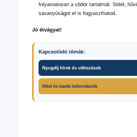
folyamatosan a vödör tartalmát. Sötét, hűv
savanyúságot el is fogyaszthatod.
Jó étvágyat!
Kapcsolódó témák:
Nyugdíj hírek és változások
Hitel és banki információk
csalamádé
dobálós
savanyúság