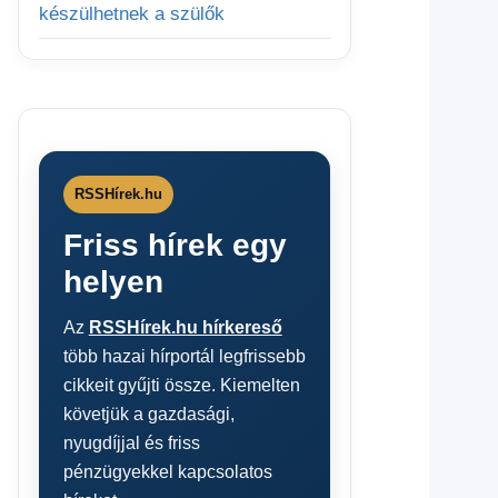
készülhetnek a szülők
RSSHírek.hu
Friss hírek egy
helyen
Az
RSSHírek.hu hírkereső
több hazai hírportál legfrissebb
cikkeit gyűjti össze. Kiemelten
követjük a gazdasági,
nyugdíjjal és friss
pénzügyekkel kapcsolatos