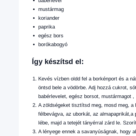
babérlevél
mustármag
koriander
paprika
egész bors
borókabogyó
Így készítsd el:
Kevés vízben oldd fel a borkénport és a ná
öntsd bele a vödörbe. Adj hozzá cukrot, sót
babérlevelet, egész borsot, mustármagot , 
A zöldségeket tisztítsd meg, mosd meg, a h
félbevágva, az uborkát, az almapaprikát,a p
lébe, majd a tetejét tányérral zárd le. Szorí
A lényege ennek a savanyúságnak, hogy ah