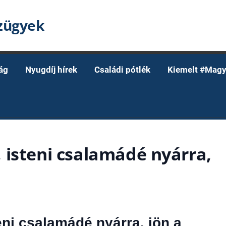
nzügyek
ág
Nyugdíj hírek
Családi pótlék
Kiemelt #Magy
 isteni csalamádé nyárra,
ni csalamádé nyárra, jön a