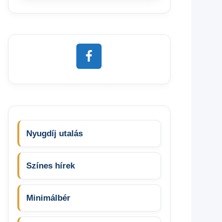
Nyugdíj utalás
Színes hírek
Minimálbér