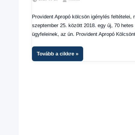
Hitel
fórum
,
Provident Apropó kölcsön igénylés feltételei, 
Provident
szeptember 25. között 2018. egy új, 70 hetes 
Apropó
kölcsön
ügyfeleinek, az ún. Provident Apropó Kölcsönt
feltételei
,
Provident
Hitel
Tovább a cikkre
Fórum
,
Provident
hitelkalkulátor
,
Provident
kölcsön
feltételei