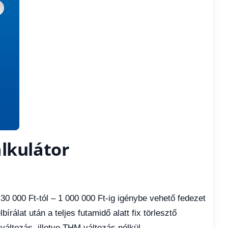
lkulátor
 30 000 Ft-tól – 1 000 000 Ft-ig igénybe vehető fedezet
írálat után a teljes futamidő alatt fix törlesztő
tváltozás, illetve THM változás nélkül