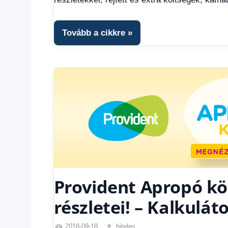
Provident
hitelkalkulátor
,
Provident
Tovább a cikkre
kölcsön
kalkulátor
,
Provident
kölcsön
kalkulátor
Online
Provident Apropó köl
részletei! – Kalkulát
2018-09-18
hiteles