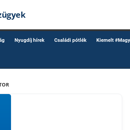
nzügyek
ág
Nyugdíj hírek
Családi pótlék
Kiemelt #Magy
TOR