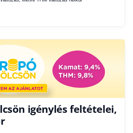
csön igénylés feltételei,
or