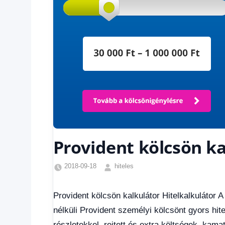
Provident kölcsön ka
2018-09-18
hiteles
Hitel
fórum
,
Provident kölcsön kalkulátor Hitelkalkulátor A
Provident
nélküli Provident személyi kölcsönt gyors hitelb
Hitel
Fórum
,
részletekkel, rejtett és extra költségek, kama