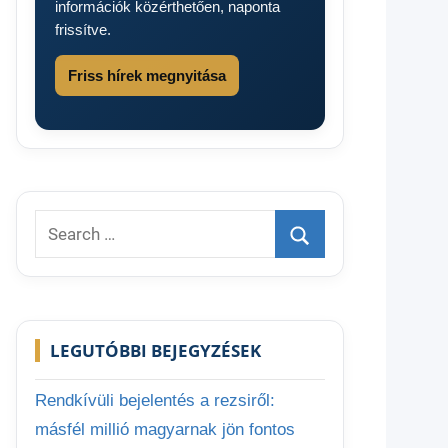
információk közérthetően, naponta
frissítve.
Friss hírek megnyitása
Search
for:
Search
LEGUTÓBBI BEJEGYZÉSEK
Rendkívüli bejelentés a rezsiről:
másfél millió magyarnak jön fontos