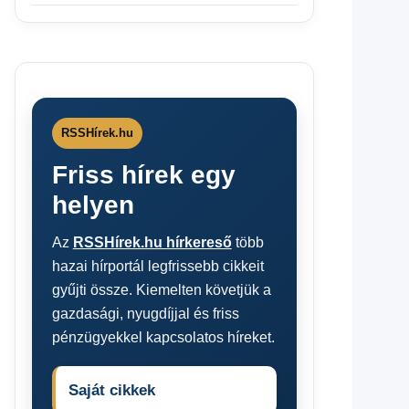
RSSHírek.hu
Friss hírek egy
helyen
Az
RSSHírek.hu hírkereső
több
hazai hírportál legfrissebb cikkeit
gyűjti össze. Kiemelten követjük a
gazdasági, nyugdíjjal és friss
pénzügyekkel kapcsolatos híreket.
Saját cikkek