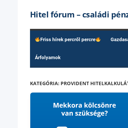
Skip
Hitel fórum – családi pé
to
content
Friss hírek percről percre
Gazdas
Árfolyamok
KATEGÓRIA:
PROVIDENT HITELKALKULÁ