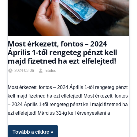
Most érkezett, fontos – 2024
Április 1-től rengeteg pénzt kell
majd fizetned ha ezt elfelejted!
2024-03-06
hiteles
Egyéb
,
Friss
Most érkezett, fontos – 2024 Április 1-től rengeteg pénzt
hírek
,
kell majd fizetned ha ezt elfelejted! Most érkezett, fontos
Hírek
,
Hírek
– 2024 Április 1-től rengeteg pénzt kell majd fizetned ha
1
ezt elfelejted! Március 31-ig kell érvényesíteni a
kézből
Tovább a cikkre