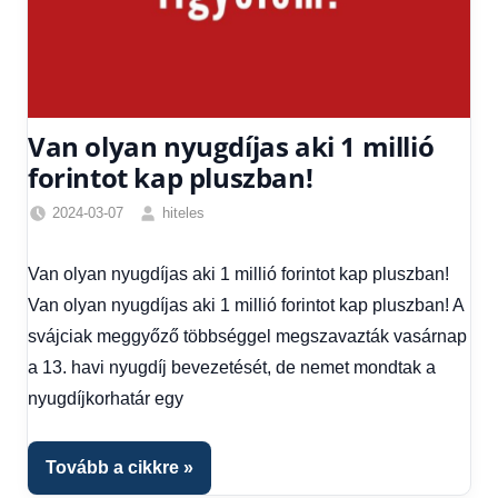
Van olyan nyugdíjas aki 1 millió
forintot kap pluszban!
2024-03-07
hiteles
Egyéb
,
Friss
Van olyan nyugdíjas aki 1 millió forintot kap pluszban!
hírek
,
Van olyan nyugdíjas aki 1 millió forintot kap pluszban! A
Gazdaság
,
Hírek
,
svájciak meggyőző többséggel megszavazták vasárnap
Hitel
a 13. havi nyugdíj bevezetését, de nemet mondtak a
fórum
nyugdíjkorhatár egy
Tovább a cikkre