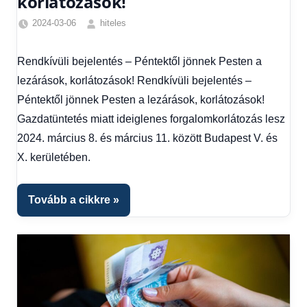
korlátozások!
2024-03-06
hiteles
Egyéb
,
Friss
Rendkívüli bejelentés – Péntektől jönnek Pesten a
hírek
,
lezárások, korlátozások! Rendkívüli bejelentés –
Gazdaság
,
Hitel
Péntektől jönnek Pesten a lezárások, korlátozások!
fórum
Gazdatüntetés miatt ideiglenes forgalomkorlátozás lesz
2024. március 8. és március 11. között Budapest V. és
X. kerületében.
Tovább a cikkre