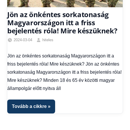
Jön az önkéntes sorkatonaság
Magyarországon itt a friss
bejelentés róla! Mire készüknek?
2024-03-04
hiteles
Egyéb
,
Friss
Jön az önkéntes sorkatonaság Magyarországon itt a
hírek
,
friss bejelentés róla! Mire készüknek? Jön az önkéntes
Hírek
,
Hírek
sorkatonaság Magyarországon itt a friss bejelentés róla!
1
Mire készüknek? Minden 18 és 65 év közötti magyar
kézből
állampolgár előtt nyitva áll
Tovább a cikkre