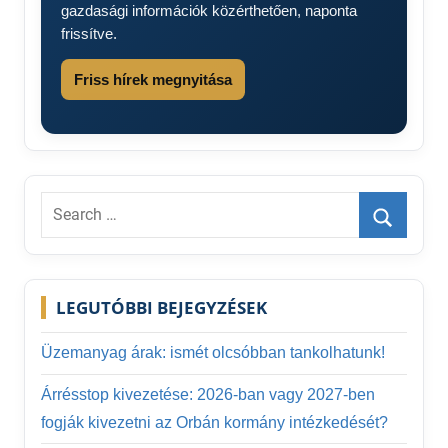
gazdasági információk közérthetően, naponta
frissítve.
Friss hírek megnyitása
Search
for:
Search
LEGUTÓBBI BEJEGYZÉSEK
Üzemanyag árak: ismét olcsóbban tankolhatunk!
Árrésstop kivezetése: 2026-ban vagy 2027-ben
fogják kivezetni az Orbán kormány intézkedését?