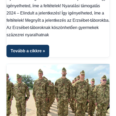
hírek
,
igényelheted, íme a feltételek! Nyaralási támogatás
Hírek
,
Hírek
2024 – Elindult a jelentkezés! Így igényelheted, íme a
1
feltételek! Megnyílt a jelentkezés az Erzsébet-táborokba.
kézből
Az Erzsébet-táboroknak köszönhetően gyermekek
százezrei nyaralhatnak
Tovább a cikkre