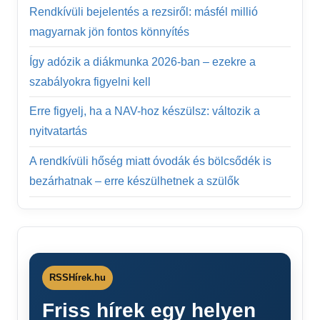
Rendkívüli bejelentés a rezsiről: másfél millió
magyarnak jön fontos könnyítés
Így adózik a diákmunka 2026-ban – ezekre a
szabályokra figyelni kell
Erre figyelj, ha a NAV-hoz készülsz: változik a
nyitvatartás
A rendkívüli hőség miatt óvodák és bölcsődék is
bezárhatnak – erre készülhetnek a szülők
RSSHírek.hu
Friss hírek egy helyen