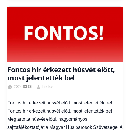
Fontos hír érkezett húsvét előtt,
most jelentették be!
2024-03-06
hiteles
Egyéb
,
Friss
Fontos hír érkezett húsvét előtt, most jelentették be!
hírek
,
Fontos hír érkezett húsvét előtt, most jelentették be!
Hírek
Megtartotta húsvét előtti, hagyományos
sajtótájékoztatóját a Magyar Húsiparosok Szövetsége. A