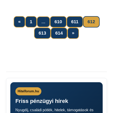
Previous
«
1
610
611
612
…
Posts
Bejegyzések
Next
613
614
»
Posts
lapozása
Hitelforum.hu
Friss pénzügyi hírek
Nyugdíj, családi pótlék, hitelek, támogatások és