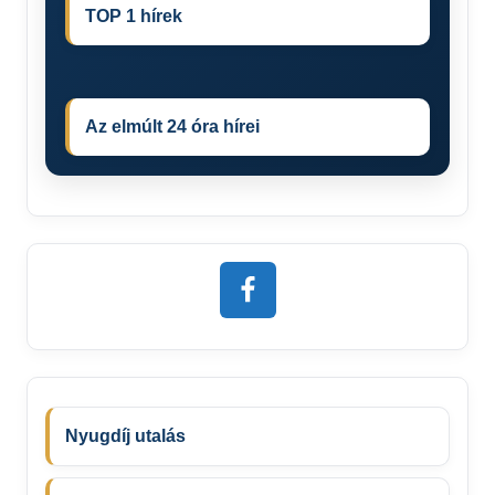
TOP 1 hírek
Az elmúlt 24 óra hírei
Nyugdíj utalás