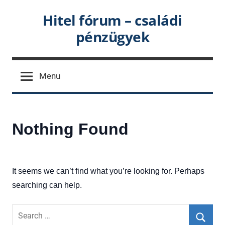
Skip
Hitel fórum – családi
to
pénzügyek
content
Menu
Nothing Found
It seems we can’t find what you’re looking for. Perhaps
searching can help.
Search
for: