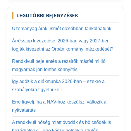
LEGUTÓBBI BEJEGYZÉSEK
Üzemanyag árak: ismét olcsóbban tankolhatunk!
Árrésstop kivezetése: 2026-ban vagy 2027-ben
fogják kivezetni az Orbán kormány intézkedését?
Rendkívüli bejelentés a rezsiről: másfél millió
magyarnak jön fontos könnyítés
Így adózik a diákmunka 2026-ban – ezekre a
szabályokra figyelni kell
Erre figyelj, ha a NAV-hoz készülsz: változik a
nyitvatartás
A rendkívüli hőség miatt óvodák és bölcsődék is
bezárhatnak – erre készülhetnek a szülők