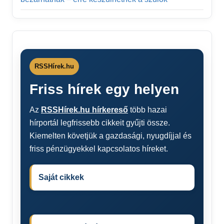
RSSHírek.hu
Friss hírek egy helyen
Az
RSSHírek.hu hírkereső
több hazai
hírportál legfrissebb cikkeit gyűjti össze.
Kiemelten követjük a gazdasági, nyugdíjjal és
friss pénzügyekkel kapcsolatos híreket.
Saját cikkek