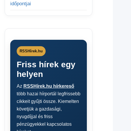
időpontjai
RSSHírek.hu
Friss hírek egy
helyen
Az
RSSHírek.hu hírkereső
több hazai hírportál legfrissebb
cikkeit gyűjti össze. Kiemelten
követjük a gazdasági,
nyugdíjjal és friss
pénzügyekkel kapcsolatos