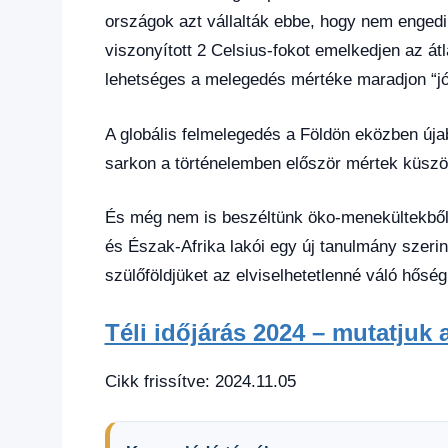
országok azt vállalták ebbe, hogy nem engedik
viszonyított 2 Celsius-fokot emelkedjen az á
lehetséges a melegedés mértéke maradjon “jóv
A globális felmelegedés a Földön eközben úja
sarkon a történelemben először mértek küszöbé
És még nem is beszéltünk öko-menekültekből á
és Észak-Afrika lakói egy új tanulmány szer
szülőföldjüket az elviselhetetlenné váló hőség
Téli időjárás 2024 – mutatjuk a
Cikk frissítve: 2024.11.05