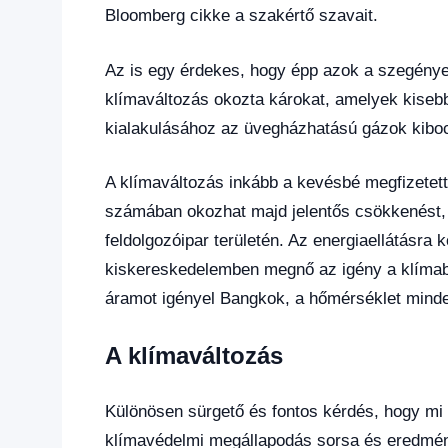
Bloomberg cikke a szakértő szavait.
Az is egy érdekes, hogy épp azok a szegény
klímaváltozás okozta károkat, amelyek kisebb
kialakulásához az üvegházhatású gázok kiboc
A klímaváltozás inkább a kevésbé megfizetet
számában okozhat majd jelentős csökkenést,
feldolgozóipar területén. Az energiaellátásra
kiskereskedelemben megnő az igény a klímabe
áramot igényel Bangkok, a hőmérséklet minde
A klímaváltozás
Különösen sürgető és fontos kérdés, hogy mi 
klímavédelmi megállapodás sorsa és eredmén