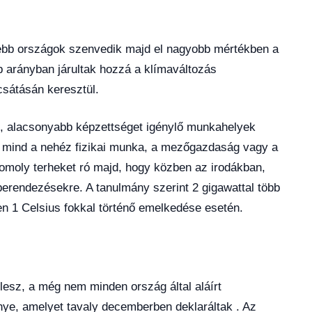
ebb országok szenvedik majd el nagyobb mértékben a
 arányban járultak hozzá a klímaváltozás
sátásán keresztül.
t, alacsonyabb képzettséget igénylő munkahelyek
 mind a nehéz fizikai munka, a mezőgazdaság vagy a
 komoly terheket ró majd, hogy közben az irodákban,
rendezésekre. A tanulmány szerint 2 gigawattal több
n 1 Celsius fokkal történő emelkedése esetén.
lesz, a még nem minden ország által aláírt
ye, amelyet tavaly decemberben deklaráltak . Az