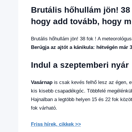
hírek
,
Brutális hőhullám jön! 38
Hírek
,
Hírek
hogy add tovább, hogy mi
1
kézből
Brutális hőhullám jön! 38 fok ! A meteorológu
Berúgja az ajtót a kánikula: hétvégén már 38
Indul a szeptemberi nyár
Vasárnap
is csak kevés felhő lesz az égen, e
kis kisebb csapadékgóc. Többfelé megélénkül
Hajnalban a legtöbb helyen 15 és 22 fok köz
fok várható.
Friss hírek, cikkek >>