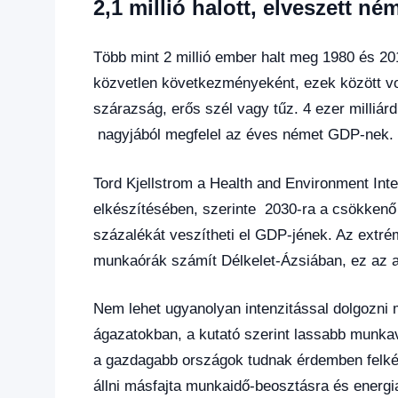
2,1 millió halott, elveszett n
Több mint 2 millió ember halt meg 1980 és 20
közvetlen következményeként, ezek között vo
szárazság, erős szél vagy tűz. 4 ezer milliár
nagyjából megfelel az éves német GDP-nek.
Tord Kjellstrom a Health and Environment Inte
elkészítésében, szerinte 2030-ra a csökkenő
százalékát veszítheti el GDP-jének. Az extr
munkaórák számít Délkelet-Ázsiában, ez az a
Nem lehet ugyanolyan intenzitással dolgozni 
ágazatokban, a kutató szerint lassabb munkav
a gazdagabb országok tudnak érdemben felkész
állni másfajta munkaidő-beosztásra és energi