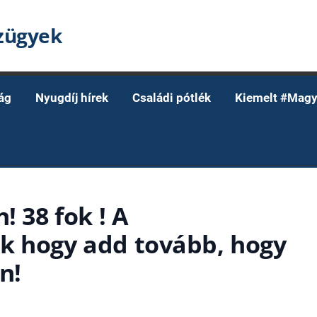
nzügyek
ág
Nyugdíj hírek
Családi pótlék
Kiemelt #Magy
! 38 fok ! A
k hogy add tovább, hogy
n!