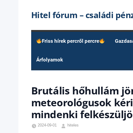
Skip
Hitel fórum – családi pé
to
content
Friss hírek percről percre
Gazdas
Árfolyamok
Brutális hőhullám jön
meteorológusok kéri
mindenki felkészüljö
2024-09-01
hiteles
Friss