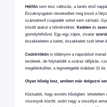
Hétfőn
sem lesz változás, a tanév első napjá
Északnyugaton növekedhet meg kissé a fátyol
számottevő csapadék sehol sem várható. Gye
között alakul a hőmérséklet.
Kedden
és
szer
gomolyfelhővel. Egy-egy zápor, zivatar
szerd
északkeleten a keleti, északkeleti szél lehet 
Csütörtökön
is többnyire a napsütésé marad 
területek, de folytatódik a száraz időjárás, c
megélénkülhet, a legmelegebb órákban 31 és 3
Olyan hőség lesz, amiben már dolgozni sem
Köztudott, hogy extrém hőségben lehetetlen 
viszonyok között, ezért nagy a veszélye ann