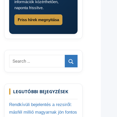
információk közérthetően,
naponta frissítve.
Friss hírek megnyitása
Search
for:
Search
LEGUTÓBBI BEJEGYZÉSEK
Rendkívüli bejelentés a rezsiről:
másfél millió magyarnak jön fontos