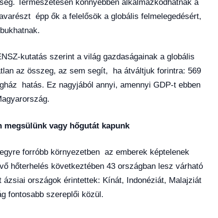
ség. Természetesen könnyebben alkalmazkodhatnak a
varészt épp ők a felelősök a globális felmelegedésért,
bukhatnak.
 ENSZ-kutatás szerint a világ gazdaságainak a globális
tlan az összeg, az sem segít, ha átváltjuk forintra: 569
 üvegház hatás. Ez nagyjából annyi, amennyi GDP-t ebben
Magyarország.
n megsülünk vagy hőgutát kapunk
 egyre forróbb környezetben az emberek képtelenek
kvő hőterhelés következtében 43 országban lesz várható
ázsiai országok érintettek: Kínát, Indonéziát, Malajziát
g fontosabb szereplői közül.