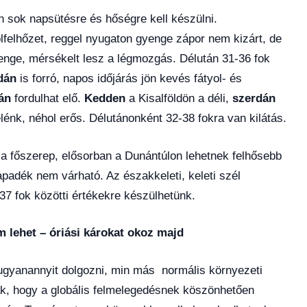
n sok napsütésre és hőségre kell készülni.
felhőzet, reggel nyugaton gyenge zápor nem kizárt, de
nge, mérsékelt lesz a légmozgás. Délután 31-36 fok
dán
is forró, napos időjárás jön kevés fátyol- és
án
fordulhat elő.
Kedden
a Kisalföldön a déli,
szerdán
élénk, néhol erős. Délutánonként 32-38 fokra van kilátás.
a főszerep, elősorban a Dunántúlon lehetnek felhősebb
sapadék nem várható. Az északkeleti, keleti szél
7 fok közötti értékekre készülhetünk.
 lehet – óriási károkat okoz majd
ugyanannyit dolgozni, min más normális környezeti
ak, hogy a globális felmelegedésnek köszönhetően