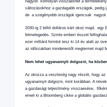
nagyon komolyan visszaeshet a termelékeny
változásokhoz a gazdagabb országok, pedig ja
de a szegényebb országok igencsak nagyot 
2030-ig 2 billió dolláros kárt okoz majd, egy
felmelegedés. Szinte emberi ésszel felfoghata
ezer milliárd forintot tesz ki 14 év alatt az
az időszakban mindenestől megtermel majd 
Nem lehet ugyanannyit dolgozni, ha közbe
Az okozza a veszteség nagy részét, hogy az
ugyanannyit dolgozni, mint korábban. A növe
a gazdasági teljesítmény visszaesése, főként 
emeli ki a Bloomberg cikke a globális gazdasá