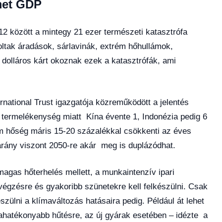
émet GDP
12 között a mintegy 21 ezer természeti katasztrófa
ltak áradások, sárlavinák, extrém hőhullámok,
d dolláros kárt okoznak ezek a katasztrófák, ami
rnational Trust igazgatója közreműködött a jelentés
 termelékenység miatt Kína évente 1, Indonézia pedig 6
ém hőség máris 15-20 százalékkal csökkenti az éves
rány viszont 2050-re akár meg is duplázódhat.
magas hőterhelés mellett, a munkaintenzív ipari
égzésre és gyakoribb szünetekre kell felkészülni. Csak
ülni a klímaváltozás hatásaira pedig. Például át lehet
ahatékonyabb hűtésre, az új gyárak esetében – idézte a