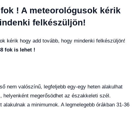
 fok ! A meteorológusok kérik
ndenki felkészüljön!
sok kérik hogy add tovább, hogy mindenki felkészüljön!
 fok is lehet !
ső nem valószínű, legfeljebb egy-egy heten alakulhat
, helyenként megerősödhet az északkeleti szél.
ött alakulnak a minimumok. A legmelegebb órákban 31-36