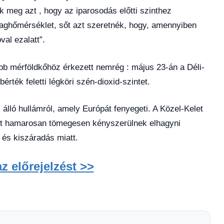
 meg azt , hogy az iparosodás előtti szinthez
tlaghőmérséklet, sőt azt szeretnék, hogy, amennyiben
al ezalatt”.
bb mérföldkőhöz érkezett nemrég : május 23-án a Déli-
rték feletti légköri szén-dioxid-szintet.
lló hullámról, amely Európát fenyegeti. A Közel-Kelet
int hamarosan tömegesen kényszerülnek elhagyni
 és kiszáradás miatt.
z előrejelzést >>