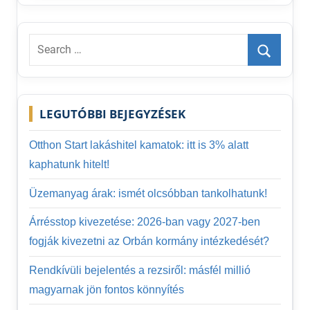
Search
for:
Search
LEGUTÓBBI BEJEGYZÉSEK
Otthon Start lakáshitel kamatok: itt is 3% alatt
kaphatunk hitelt!
Üzemanyag árak: ismét olcsóbban tankolhatunk!
Árrésstop kivezetése: 2026-ban vagy 2027-ben
fogják kivezetni az Orbán kormány intézkedését?
Rendkívüli bejelentés a rezsiről: másfél millió
magyarnak jön fontos könnyítés