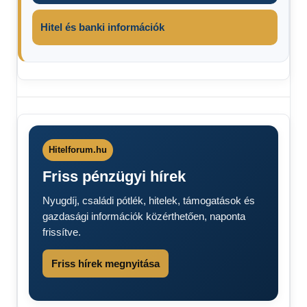
Hitel és banki információk
Ársapka
2025
benzinárstop
2025
Hitelforum.hu
Üzemanyag
Friss pénzügyi hírek
ára 2025
üzemanyag-
Nyugdíj, családi pótlék, hitelek, támogatások és
ársapka
gazdasági információk közérthetően, naponta
frissítve.
Friss hírek megnyitása