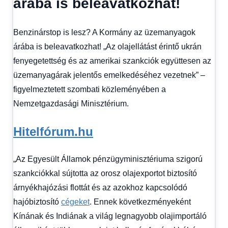
árába is beleavatkozhat!
1
kézből
,
Hitel
Benzinárstop is lesz? A Kormány az üzemanyagok
fórum
árába is beleavatkozhat! „Az olajellátást érintő ukrán
fenyegetettség és az amerikai szankciók együttesen az
üzemanyagárak jelentős emelkedéséhez vezetnek” –
figyelmeztetett szombati közleményében a
Nemzetgazdasági Minisztérium.
Hitelfórum.hu
„Az Egyesült Államok pénzügyminisztériuma szigorú
szankciókkal sújtotta az orosz olajexportot biztosító
árnyékhajózási flottát és az azokhoz kapcsolódó
hajóbiztosító
cégeket
. Ennek következményeként
Kínának és Indiának a világ legnagyobb olajimportáló