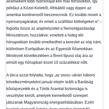
államaiként több nyersolajat kell más forrásokból, így
például a Közel-Keletről, Afrikából vagy éppen az
amerikai kontinensről beszerezniük. Ez tovább növeli a
nyersanyagárakat, és emeli a szállítási költségeket is” –
foglalta össze az alaphelyzetet a Nemzetgazdasági
Minisztérium, hozzátéve: emellett a hideg téli
hónapokban tovább emelkedhet a kereslet az olaj iránt,
különösen Európában és az Egyesült Államokban.
Mindezek következtében a Brent típusú olaj ára az
elmúlt egy hónapban közel 10 százalékkal nőtt.
A tárca azzal folytatta, hogy „az orosz–ukrán háború
következményeként január elején leállt a Barátság
kőolajvezeték és a Török Áramlat biztonsága is
veszélybe került, amelyek kiemelkedő szerepet
játszanak Magyarország energiaellátásában. Ezért