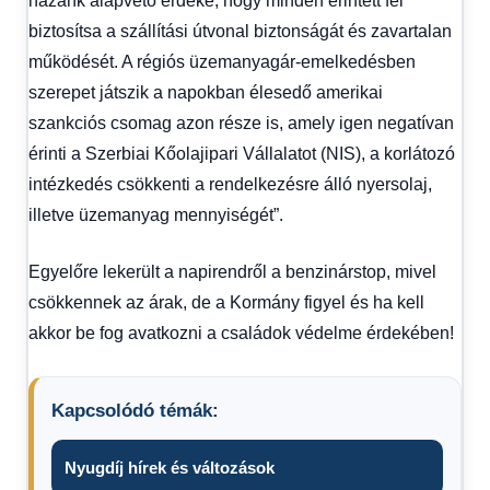
hazánk alapvető érdeke, hogy minden érintett fél
biztosítsa a szállítási útvonal biztonságát és zavartalan
működését. A régiós üzemanyagár-emelkedésben
szerepet játszik a napokban élesedő amerikai
szankciós csomag azon része is, amely igen negatívan
érinti a Szerbiai Kőolajipari Vállalatot (NIS), a korlátozó
intézkedés csökkenti a rendelkezésre álló nyersolaj,
illetve üzemanyag mennyiségét”.
Egyelőre lekerült a napirendről a benzinárstop, mivel
csökkennek az árak, de a Kormány figyel és ha kell
akkor be fog avatkozni a családok védelme érdekében!
Kapcsolódó témák:
Nyugdíj hírek és változások