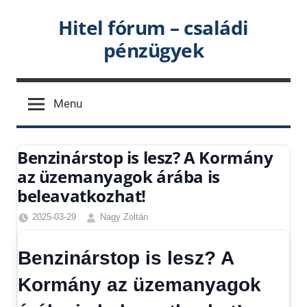
Skip
Hitel fórum – családi
to
pénzügyek
content
Menu
Benzinárstop is lesz? A Kormány
az üzemanyagok árába is
beleavatkozhat!
2025-03-29
Nagy Zoltán
Friss
hírek
,
Benzinárstop is lesz? A
Gazdaság
,
Hírek
,
Kormány az üzemanyagok
Hírek