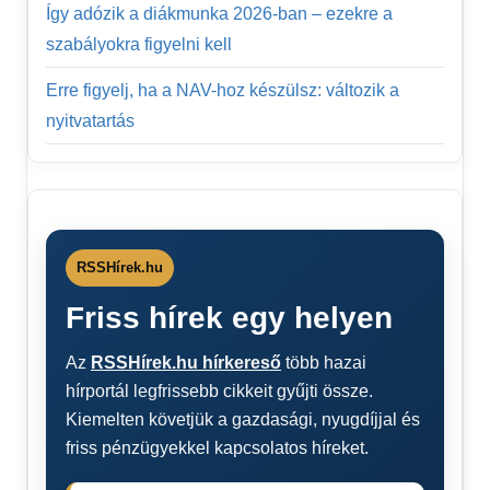
Így adózik a diákmunka 2026-ban – ezekre a
szabályokra figyelni kell
Erre figyelj, ha a NAV-hoz készülsz: változik a
nyitvatartás
RSSHírek.hu
Friss hírek egy helyen
Az
RSSHírek.hu hírkereső
több hazai
hírportál legfrissebb cikkeit gyűjti össze.
Kiemelten követjük a gazdasági, nyugdíjjal és
friss pénzügyekkel kapcsolatos híreket.