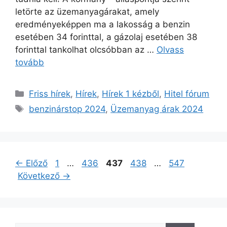
letörte az üzemanyagárakat, amely
eredményeképpen ma a lakosság a benzin
esetében 34 forinttal, a gázolaj esetében 38
forinttal tankolhat olcsóbban az …
Olvass
tovább
Kategória
Friss hírek
,
Hírek
,
Hírek 1 kézből
,
Hitel fórum
Címkék
benzinárstop 2024
,
Üzemanyag árak 2024
Oldal
Oldal
Oldal
Oldal
Oldal
←
Előző
1
…
436
437
438
…
547
Következő
→