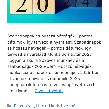
Szabadnapok és hosszú hétvégék – pontos
dátumok, így tervezd a nyaralást! Szabadnapok
és hosszú hétvégék – pontos dátumok, így
tervezd a nyaralást! Munkaidő naptár 2025:
hogyan alakul a 2025-ös munkaév és a
szabadságok 2025-ben? Hosszú hétvégék,
munkaszüneti napok és ünnepnapok 2025-ben,
itt vannak a hivatalos dátumok! 2025
ünnepnapok terén is tervezést igényel, ezért
ideje ismét …
Olvass tovább
Kategória
Friss hírek
,
Hírek
,
Hírek 1 kézből