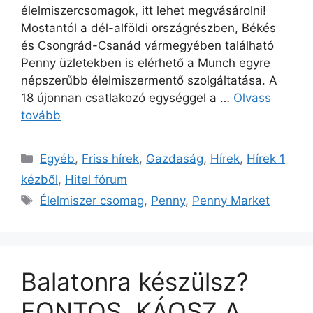
élelmiszercsomagok, itt lehet megvásárolni!
Mostantól a dél-alföldi országrészben, Békés
és Csongrád-Csanád vármegyében található
Penny üzletekben is elérhető a Munch egyre
népszerűbb élelmiszermentő szolgáltatása. A
18 újonnan csatlakozó egységgel a …
Olvass
tovább
Kategória
Egyéb
,
Friss hírek
,
Gazdaság
,
Hírek
,
Hírek 1
kézből
,
Hitel fórum
Címkék
Élelmiszer csomag
,
Penny
,
Penny Market
Balatonra készülsz?
FONTOS, KÁOSZ A