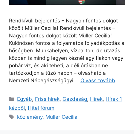
Rendkívüli bejelentés – Nagyon fontos dolgot
közölt Müller Cecília! Rendkívüli bejelentés –
Nagyon fontos dolgot közölt Müller Cecília!
Különösen fontos a folyamatos folyadékpótlás a
hőségben. Munkahelyen, vízparton, de utazás
közben is mindig legyen kéznél egy flakon vagy
pohár víz, és aki teheti, a déli órákban ne
tartózkodjon a tűző napon – olvasható a
Nemzeti Népegészségügyi …
Olvass tovább
Kategória
Egyéb
,
Friss hírek
,
Gazdaság
,
Hírek
,
Hírek 1
kézből
,
Hitel fórum
Címkék
közlemény
,
Müller Cecília