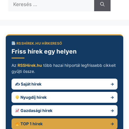
Keresés:
RSSHÍREK.HU HÍRKERESŐ
Friss hírek egy helyen
Az
RSSHírek.hu
több hazai hírportál legfrissebb cikkeit
gyűjti össze.
✍️ Saját hírek
→
Nyugdíj hírek
→
Gazdasági hírek
→
TOP 1 hírek
→