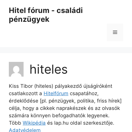
Kilépés
Hitel fórum - családi
a
pénzügyek
tartalomba
Menü
hiteles
Kiss Tibor (hiteles) pályakezdő újságíróként
csatlakozott a
Hitelfórum
csapatához,
érdeklődése [pl. pénzügyek, politika, friss hírek]
célja, hogy a cikkek naprakészek és az olvasók
számára könnyen befogadhatók legyenek.
Több
Wikipédia
és lap.hu oldal szerkesztője.
Adatvédelem