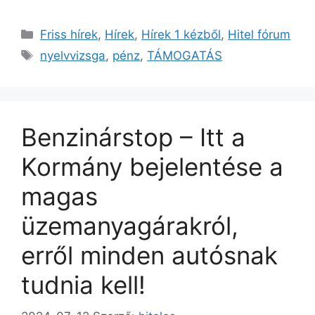
Kategória
Friss hírek
,
Hírek
,
Hírek 1 kézből
,
Hitel fórum
Címkék
nyelvvizsga
,
pénz
,
TÁMOGATÁS
Benzinárstop – Itt a
Kormány bejelentése a
magas
üzemanyagárakról,
erről minden autósnak
tudnia kell!