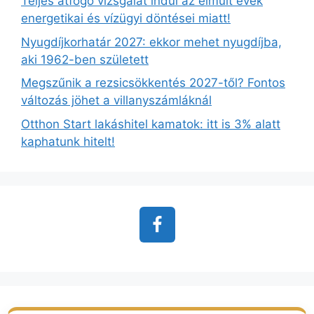
Teljes átfogó vizsgálat indul az elmúlt évek
energetikai és vízügyi döntései miatt!
Nyugdíjkorhatár 2027: ekkor mehet nyugdíjba,
aki 1962-ben született
Megszűnik a rezsicsökkentés 2027-től? Fontos
változás jöhet a villanyszámláknál
Otthon Start lakáshitel kamatok: itt is 3% alatt
kaphatunk hitelt!