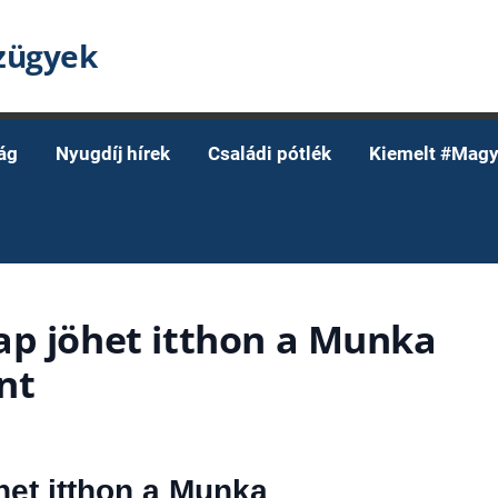
nzügyek
ág
Nyugdíj hírek
Családi pótlék
Kiemelt #Magy
ap jöhet itthon a Munka
nt
het itthon a Munka