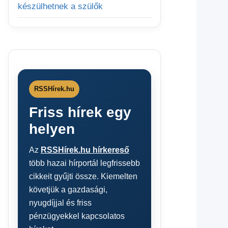
készülhetnek a szülők
RSSHírek.hu
Friss hírek egy
helyen
Az
RSSHírek.hu hírkereső
több hazai hírportál legfrissebb
cikkeit gyűjti össze. Kiemelten
követjük a gazdasági,
nyugdíjjal és friss
pénzügyekkel kapcsolatos