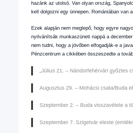
hazánk az utolsó. Van olyan ország, Spanyol
kell dolgozni egy ünnepen. Romániában van a
Ezek alapján nem meglepő, hogy egyre nagyo
nyilvánítsák munkaszüneti nappá a december 2
nem tudni, hogy a jövőben elfogadják-e a jav
Pénzcentrum a cikkében összeszedte a továb
„Július 21. – Nándorfehérvári győztes 
Augusztus 29. – Mohácsi csata/Buda e
Szeptember 2. – Buda visszavétele a t
Szeptember 7. Szigetvár eleste (emlék