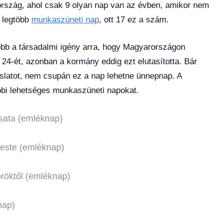
ország, ahol csak 9 olyan nap van az évben, amikor nem
 legtöbb
munkaszüneti nap
, ott 17 ez a szám.
bb a társadalmi igény arra, hogy Magyarországon
4-ét, azonban a kormány eddig ezt elutasította. Bár
aslatot, nem csupán ez a nap lehetne ünnepnap. A
bi lehetséges munkaszüneti napokat.
csata (emléknap)
leste (emléknap)
öröktől (emléknap)
nap)