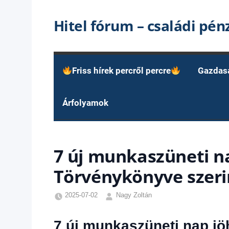
Skip
Hitel fórum – családi pé
to
content
Friss hírek percről percre
Gazdas
Árfolyamok
7 új munkaszüneti n
Törvénykönyve szeri
2025-07-02
Nagy Zoltán
Egyéb
,
Friss
7 új munkaszüneti nap jö