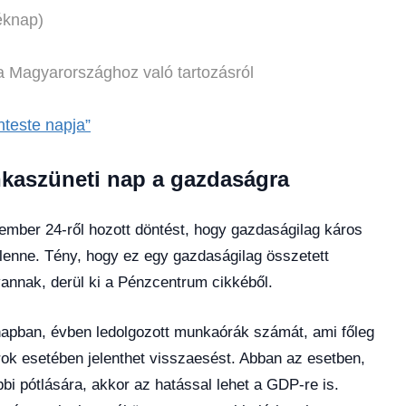
éknap)
 Magyarországhoz való tartozásról
teste napja”
nkaszüneti nap a gazdaságra
ember 24-ről hozott döntést, hogy gazdaságilag káros
lenne. Tény, hogy ez egy gazdaságilag összetett
vannak, derül ki a Pénzcentrum cikkéből.
apban, évben ledolgozott munkaórák számát, ami főleg
orok esetében jelenthet visszaesést. Abban az esetben,
i pótlására, akkor az hatással lehet a GDP-re is.