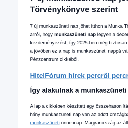
hírek
,
Gazdaság
,
Törvénykönyve szerint
Hírek
,
Hírek
1
7 új munkaszüneti nap jöhet itthon a Munka 
kézből
,
arról, hogy
munkaszüneti nap
legyen a decem
Hitel
kezdeményezést, így 2025-ben még biztosan d
fórum
a jövőben ez a nap is munkaszüneti nappá váli
Pénzcentrum cikkéből.
HitelFórum hírek percről perc
Így alakulnak a munkaszüneti
A lap a cikkében készített egy összehasonlítá
hány munkaszüneti nap van az adott országban
munkaszüneti
ünnepnap. Magyarország az átla