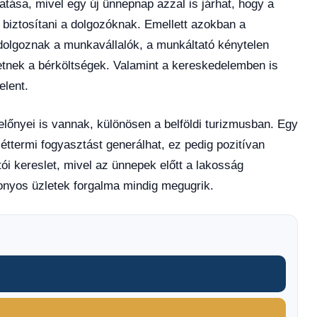
ása, mivel egy új ünnepnap azzal is járhat, hogy a
 biztosítani a dolgozóknak. Emellett azokban a
dolgoznak a munkavállalók, a munkáltató kénytelen
őhetnek a bérköltségek. Valamint a kereskedelemben is
elent.
őnyei is vannak, különösen a belföldi turizmusban. Egy
 éttermi fogyasztást generálhat, ez pedig pozitívan
ói kereslet, mivel az ünnepek előtt a lakosság
zonyos üzletek forgalma mindig megugrik.