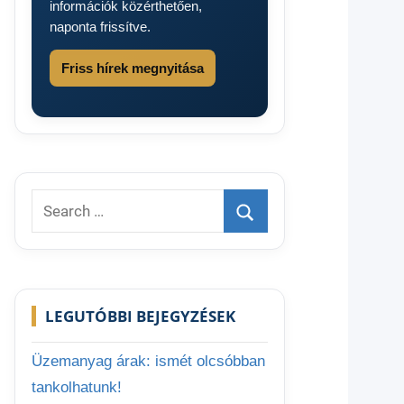
információk közérthetően,
naponta frissítve.
Friss hírek megnyitása
Search
for:
Search
LEGUTÓBBI BEJEGYZÉSEK
Üzemanyag árak: ismét olcsóbban
tankolhatunk!