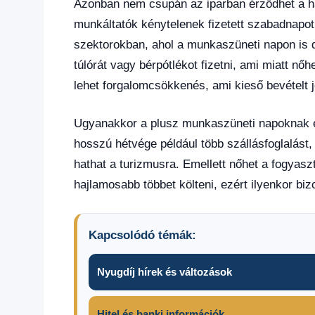
Azonban nem csupán az iparban érződhet a hat
munkáltatók kénytelenek fizetett szabadnapot
szektorokban, ahol a munkaszüneti napon is 
túlórát vagy bérpótlékot fizetni, ami miatt n
lehet forgalomcsökkenés, ami kieső bevételt j
Ugyanakkor a plusz munkaszüneti napoknak el
hosszú hétvége például több szállásfoglalást,
hathat a turizmusra. Emellett nőhet a fogyaszt
hajlamosabb többet költeni, ezért ilyenkor bi
Kapcsolódó témák:
Nyugdíj hírek és változások
Hitel és banki információk