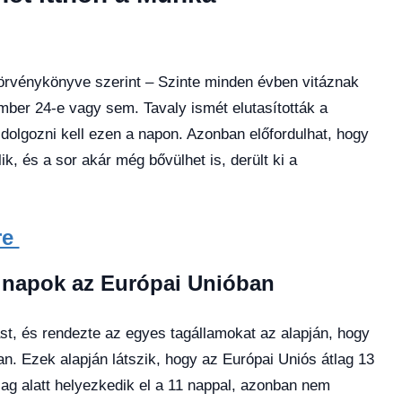
Törvénykönyve szerint – Szinte minden évben vitáznak
ber 24-e vagy sem. Tavaly ismét elutasították a
olgozni kell ezen a napon. Azonban előfordulhat, hogy
k, és a sor akár még bővülhet is, derült ki a
re
 napok az Európai Unióban
st, és rendezte az egyes tagállamokat az alapján, hogy
. Ezek alapján látszik, hogy az Európai Uniós átlag 13
g alatt helyezkedik el a 11 nappal, azonban nem