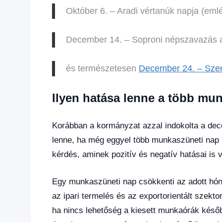
Október 6. – Aradi vértanúk napja (eml
December 14. – Soproni népszavazás a
és természetesen
December 24. – Szen
Ilyen hatása lenne a több mu
Korábban a kormányzat azzal indokolta a dec
lenne, ha még eggyel több munkaszüneti nap 
kérdés, aminek pozitív és negatív hatásai is 
Egy munkaszüneti nap csökkenti az adott hón
az ipari termelés és az exportorientált szekt
ha nincs lehetőség a kiesett munkaórák később