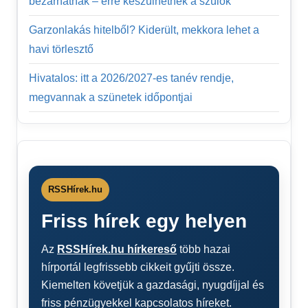
bezárhatnak – erre készülhetnek a szülők
Garzonlakás hitelből? Kiderült, mekkora lehet a
havi törlesztő
Hivatalos: itt a 2026/2027-es tanév rendje,
megvannak a szünetek időpontjai
RSSHírek.hu
Friss hírek egy helyen
Az
RSSHírek.hu hírkereső
több hazai
hírportál legfrissebb cikkeit gyűjti össze.
Kiemelten követjük a gazdasági, nyugdíjjal és
friss pénzügyekkel kapcsolatos híreket.