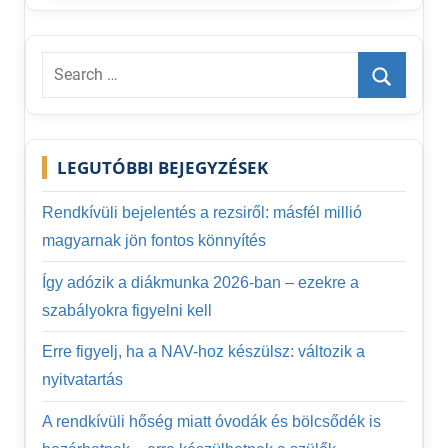
Search
for:
Search
LEGUTÓBBI BEJEGYZÉSEK
Rendkívüli bejelentés a rezsiről: másfél millió
magyarnak jön fontos könnyítés
Így adózik a diákmunka 2026-ban – ezekre a
szabályokra figyelni kell
Erre figyelj, ha a NAV-hoz készülsz: változik a
nyitvatartás
A rendkívüli hőség miatt óvodák és bölcsődék is