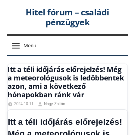
Skip
Hitel fórum – családi
to
pénzügyek
content
Menu
Itt a téli időjárás előrejelzés! Még
a meteorológusok is ledöbbentek
azon, ami a következő
hónapokban ránk vár
2024-10-11
Nagy Zoltán
Friss
hírek
,
Itt a téli időjárás előrejelzés!
Hírek
,
Hírek
Még a meteorológusok is