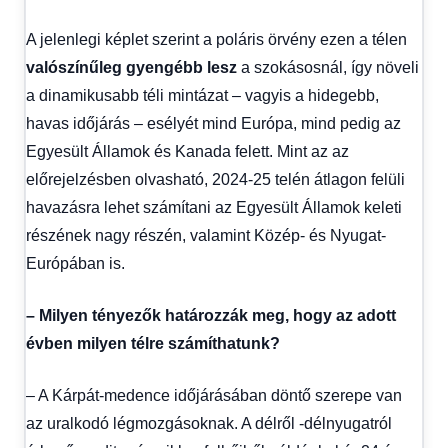
A jelenlegi képlet szerint a poláris örvény ezen a télen
valószínűleg gyengébb lesz
a szokásosnál, így növeli
a dinamikusabb téli mintázat – vagyis a hidegebb,
havas időjárás – esélyét mind Európa, mind pedig az
Egyesült Államok és Kanada felett. Mint az az
előrejelzésben olvasható, 2024-25 telén átlagon felüli
havazásra lehet számítani az Egyesült Államok keleti
részének nagy részén, valamint Közép- és Nyugat-
Európában is.
– Milyen tényezők határozzák meg, hogy az adott
évben milyen télre számíthatunk?
– A Kárpát-medence időjárásában döntő szerepe van
az uralkodó légmozgásoknak. A délről -délnyugatról