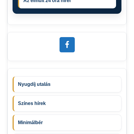
Az elmúlt 24 óra hírei
Nyugdíj utalás
Színes hírek
Minimálbér