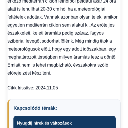
érkező mediterrán ciklon felhőiből például akár 24 óra
alatt is lehullhat 20-30 cm hó, ha a meteorológiai
feltételek adottak. Vannak azonban olyan telek, amikor
egyetlen mediterrán ciklon sem alakul ki. Az erőteljes
északkeleti, keleti áramlás pedig száraz, fagyos
szibériai levegőt sodorhat fölénk. Még mindig titok a
meteorológusok előtt, hogy egy adott időszakban, egy
meghatározott térségben milyen áramlás lesz a döntő.
Emiatt nem is lehet megbízható, évszakokra szóló
előrejelzést készíteni.
Cikk frissítve: 2024.11.05
Kapcsolódó témák:
Nyugdíj hírek és változások