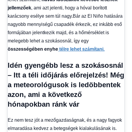
jellemzőek
, ami azt jelenti, hogy a hóval borított
karácsony esélye sem túl nagy.Bár az El Niño hatására
nagyobb mennyiségű csapadék érkezik, ez inkább eső
formájában jelentkezik majd, és a hőmérséklet is
melegebb lehet a szokásosnál, így egy
összességében enyhe
télre lehet számítani.
Idén gyengébb lesz a szokásosnál
– Itt a téli időjárás előrejelzés! Még
a meteorológusok is ledöbbentek
azon, ami a következő
hónapokban ránk vár
Ez nem tesz jót a mezőgazdaságnak, és a nagy fagyok
elmaradása kedvez a betegségek kialakulásának is.