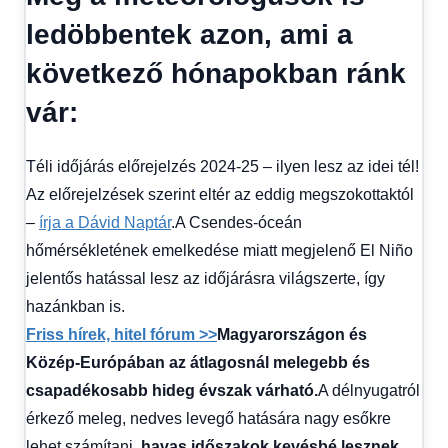
1
ledöbbentek azon, ami a
kézből
,
Időjárás
következő hónapokban ránk
vár:
Téli időjárás előrejelzés 2024-25 – ilyen lesz az idei tél!
Az előrejelzések szerint eltér az eddig megszokottaktól
–
írja a Dávid Naptár
.A Csendes-óceán
hőmérsékletének emelkedése miatt megjelenő El Niño
jelentős hatással lesz az időjárásra világszerte, így
hazánkban is.
Friss hírek, hitel fórum >>
Magyarországon és
Közép-Európában az átlagosnál melegebb és
csapadékosabb hideg évszak várható.
A délnyugatról
érkező meleg, nedves levegő hatására nagy esőkre
lehet számítani,
havas időszakok kevésbé lesznek