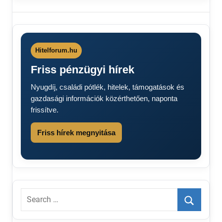
Családi
pótlék
utalás
2024
Hitelforum.hu
Családi
Friss pénzügyi hírek
pótlék
utalás
Nyugdíj, családi pótlék, hitelek, támogatások és
2024
gazdasági információk közérthetően, naponta
dátumok
frissítve.
Családi
pótlék
Friss hírek megnyitása
utalás
2024
Október
Search
for:
Search