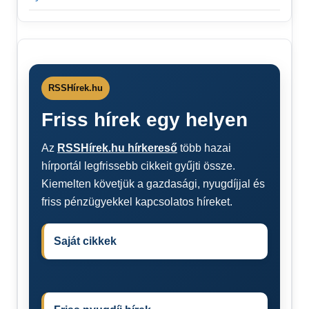
RSSHírek.hu
Friss hírek egy helyen
Az
RSSHírek.hu hírkereső
több hazai
hírportál legfrissebb cikkeit gyűjti össze.
Kiemelten követjük a gazdasági, nyugdíjjal és
friss pénzügyekkel kapcsolatos híreket.
Saját cikkek