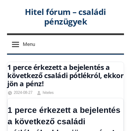
Skip
Hitel fórum – családi
to
pénzügyek
content
Menu
1 perce érkezett a bejelentés a
következő családi pótlékról, ekkor
jön a pénz!
2024-08-27
hiteles
Családi
pótlék
1 perce érkezett a bejelentés
utalása
,
Friss
a következő családi
hírek
,