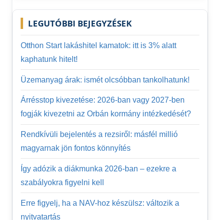
LEGUTÓBBI BEJEGYZÉSEK
Otthon Start lakáshitel kamatok: itt is 3% alatt
kaphatunk hitelt!
Üzemanyag árak: ismét olcsóbban tankolhatunk!
Árrésstop kivezetése: 2026-ban vagy 2027-ben
fogják kivezetni az Orbán kormány intézkedését?
Rendkívüli bejelentés a rezsiről: másfél millió
magyarnak jön fontos könnyítés
Így adózik a diákmunka 2026-ban – ezekre a
szabályokra figyelni kell
Erre figyelj, ha a NAV-hoz készülsz: változik a
nyitvatartás