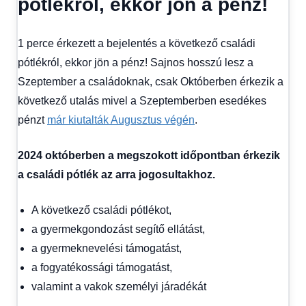
pótlékról, ekkor jön a pénz!
Gazdaság
,
Hírek
,
Hírek
1 perce érkezett a bejelentés a következő családi
1
kézből
,
pótlékról, ekkor jön a pénz! Sajnos hosszú lesz a
Hitel
Szeptember a családoknak, csak Októberben érkezik a
fórum
következő utalás mivel a Szeptemberben esedékes
pénzt
már kiutalták Augusztus végén
.
2024 októberben a megszokott időpontban érkezik
a családi pótlék az arra jogosultakhoz.
A következő családi pótlékot,
a gyermekgondozást segítő ellátást,
a gyermeknevelési támogatást,
a fogyatékossági támogatást,
valamint a vakok személyi járadékát