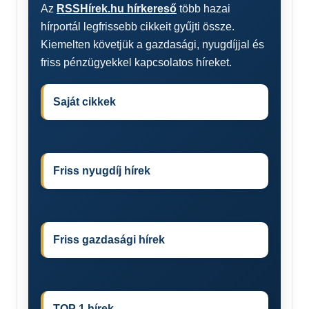
Az
RSSHírek.hu hírkereső
több hazai
hírportál legfrissebb cikkeit gyűjti össze.
Kiemelten követjük a gazdasági, nyugdíjjal és
friss pénzügyekkel kapcsolatos híreket.
Saját cikkek
Friss nyugdíj hírek
Friss gazdasági hírek
TOP 1 hírek