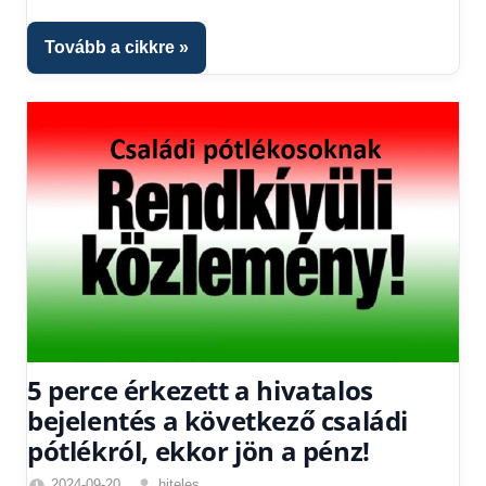
kézből
,
Hitel
Tovább a cikkre
fórum
5 perce érkezett a hivatalos
bejelentés a következő családi
pótlékról, ekkor jön a pénz!
2024-09-20
hiteles