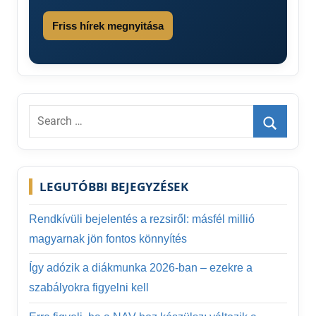
Friss hírek megnyitása
Search
for:
Search
LEGUTÓBBI BEJEGYZÉSEK
Rendkívüli bejelentés a rezsiről: másfél millió
magyarnak jön fontos könnyítés
Így adózik a diákmunka 2026-ban – ezekre a
szabályokra figyelni kell