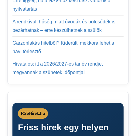
Erre figyelj, ha a NAV-hoz készülsz: változik a
nyitvatartás
A rendkívüli hőség miatt óvodák és bölcsődék is
bezárhatnak – erre készülhetnek a szülők
Garzonlakás hitelből? Kiderült, mekkora lehet a
havi törlesztő
Hivatalos: itt a 2026/2027-es tanév rendje,
megvannak a szünetek időpontjai
RSSHírek.hu
Friss hírek egy helyen