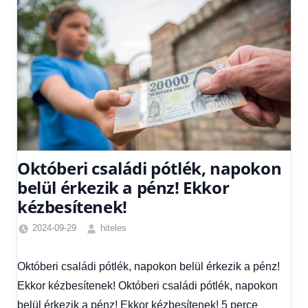
Októberi családi pótlék, napokon
belül érkezik a pénz! Ekkor
kézbesítenek!
2024-09-29
hiteles
Családi
pótlék
Októberi családi pótlék, napokon belül érkezik a pénz!
utalása
,
Ekkor kézbesítenek! Októberi családi pótlék, napokon
Friss
hírek
,
belül érkezik a pénz! Ekkor kézbesítenek! 5 perce