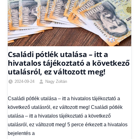
Családi pótlék utalása – itt a
hivatalos tájékoztató a következő
utalásról, ez változott meg!
2024-09-24
Nagy Zoltán
Családi
pótlék
Családi pótlék utalása – itt a hivatalos tájékoztató a
utalása
,
következő utalásról, ez változott meg! Családi pótlék
Friss
hírek
,
utalása – itt a hivatalos tájékoztató a következő
Hírek
,
utalásról, ez változott meg! 5 perce érkezett a hivatalos
Hírek
bejelentés a
1