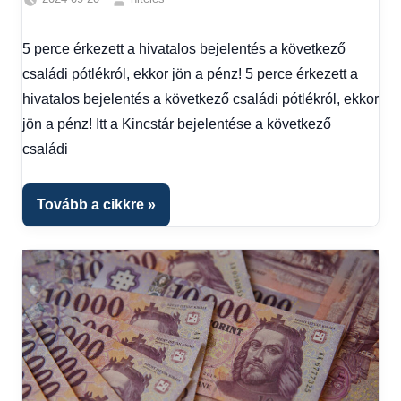
Családi
pótlék
5 perce érkezett a hivatalos bejelentés a következő
utalása
,
családi pótlékról, ekkor jön a pénz! 5 perce érkezett a
Friss
hírek
,
hivatalos bejelentés a következő családi pótlékról, ekkor
Hírek
jön a pénz! Itt a Kincstár bejelentése a következő
családi
Tovább a cikkre