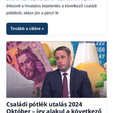
Hírek
,
érkezett a hivatalos bejelentés a következő családi
Hírek
pótlékról, ekkor jön a pénz! Itt
1
kézből
,
Hitel
Tovább a cikkre
fórum
Családi pótlék utalás 2024
Október – így alakul a következő