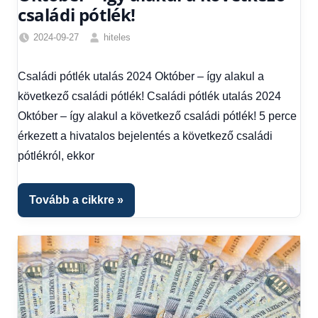
családi pótlék!
2024-09-27
hiteles
Családi
pótlék
Családi pótlék utalás 2024 Október – így alakul a
utalása
,
következő családi pótlék! Családi pótlék utalás 2024
Egyéb
,
Friss
Október – így alakul a következő családi pótlék! 5 perce
hírek
,
érkezett a hivatalos bejelentés a következő családi
Hírek
,
pótlékról, ekkor
Hírek
1
kézből
Tovább a cikkre