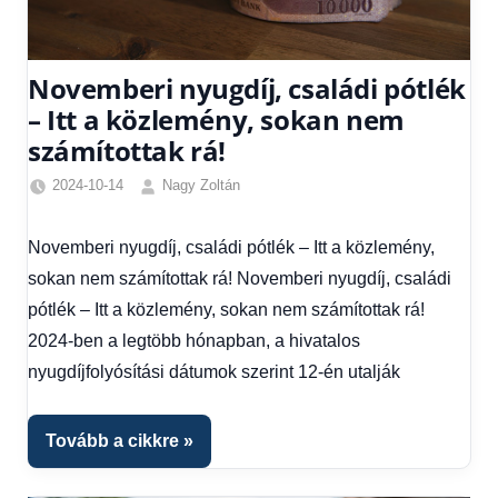
Novemberi nyugdíj, családi pótlék
– Itt a közlemény, sokan nem
számítottak rá!
2024-10-14
Nagy Zoltán
Családi
pótlék
Novemberi nyugdíj, családi pótlék – Itt a közlemény,
utalása
,
sokan nem számítottak rá! Novemberi nyugdíj, családi
Friss
hírek
,
pótlék – Itt a közlemény, sokan nem számítottak rá!
Gazdaság
,
2024-ben a legtöbb hónapban, a hivatalos
Hírek
,
nyugdíjfolyósítási dátumok szerint 12-én utalják
Hírek
1
kézből
Tovább a cikkre