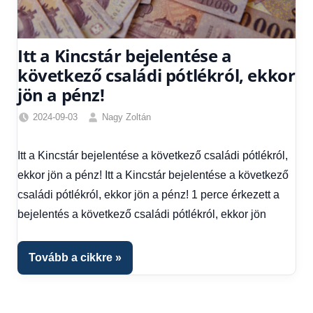
Itt a Kincstár bejelentése a
következő családi pótlékról, ekkor
jön a pénz!
2024-09-03
Nagy Zoltán
Családi
pótlék
Itt a Kincstár bejelentése a következő családi pótlékról,
utalása
,
ekkor jön a pénz! Itt a Kincstár bejelentése a következő
Friss
hírek
,
családi pótlékról, ekkor jön a pénz! 1 perce érkezett a
Hírek
,
bejelentés a következő családi pótlékról, ekkor jön
Hírek
1
kézből
Tovább a cikkre