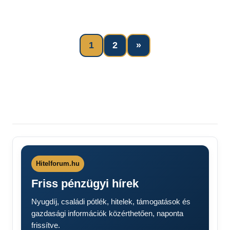
Next
1
2
»
Bejegyzések
Posts
lapozása
Hitelforum.hu
Friss pénzügyi hírek
Nyugdíj, családi pótlék, hitelek, támogatások és
gazdasági információk közérthetően, naponta
frissítve.