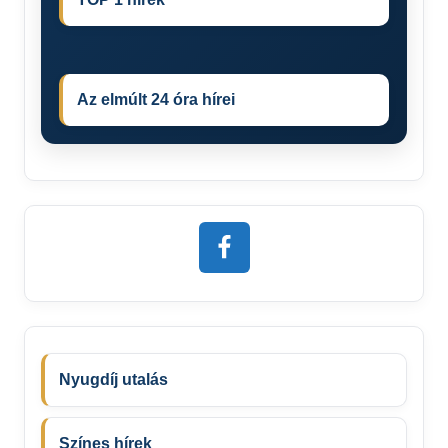
Az elmúlt 24 óra hírei
Nyugdíj utalás
Színes hírek