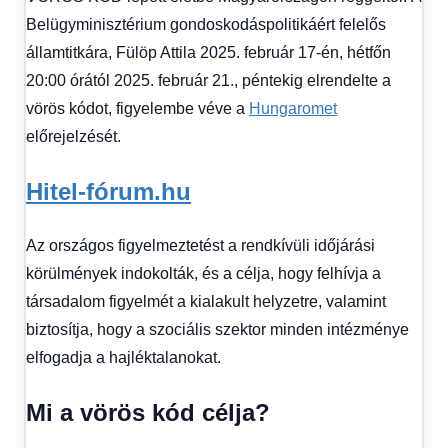
kézből
,
Belügyminisztérium gondoskodáspolitikáért felelős
Hitel
államtitkára, Fülöp Attila 2025. február 17-én, hétfőn
fórum
20:00 órától 2025. február 21., péntekig elrendelte a
vörös kódot, figyelembe véve a
Hungaromet
előrejelzését.
Hitel-fórum.hu
Az országos figyelmeztetést a rendkívüli időjárási
körülmények indokolták, és a célja, hogy felhívja a
társadalom figyelmét a kialakult helyzetre, valamint
biztosítja, hogy a szociális szektor minden intézménye
elfogadja a hajléktalanokat.
Mi a vörös kód célja?