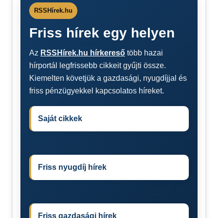
RSSHírek.hu
Friss hírek egy helyen
Az
RSSHírek.hu hírkereső
több hazai
hírportál legfrissebb cikkeit gyűjti össze.
Kiemelten követjük a gazdasági, nyugdíjjal és
friss pénzügyekkel kapcsolatos híreket.
Saját cikkek
Friss nyugdíj hírek
Friss gazdasági hírek