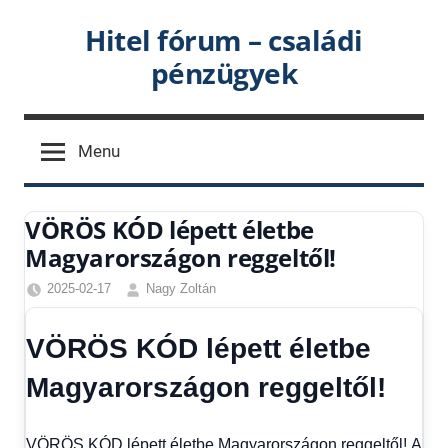
Skip
Hitel fórum – családi
to
pénzügyek
content
Menu
VÖRÖS KÓD lépett életbe
Magyarországon reggeltől!
2025-02-17
Nagy Zoltán
Egyéb
,
Friss
VÖRÖS KÓD lépett életbe
hírek
,
Gazdaság
,
Magyarországon reggeltől!
Hírek
,
Hírek
1
VÖRÖS KÓD lépett életbe Magyarországon reggeltől! A