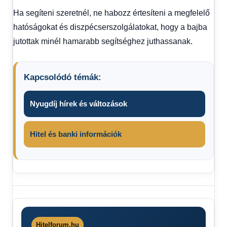
Ha segíteni szeretnél, ne habozz értesíteni a megfelelő
hatóságokat és diszpécserszolgálatokat, hogy a bajba
jutottak minél hamarabb segítséghez juthassanak.
Kapcsolódó témák:
Nyugdíj hírek és változások
Hitel és banki információk
hideg
időjárás
rendkívüli
VÖRÖS
Hitelforum.hu