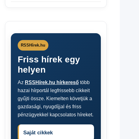
RSSHírek.hu
Friss hírek egy
helyen
Az
RSSHírek.hu hírkereső
több
hazai hírportál legfrissebb cikkeit
gyűjti össze. Kiemelten követjük a
gazdasági, nyugdíjjal és friss
pénzügyekkel kapcsolatos híreket.
Saját cikkek