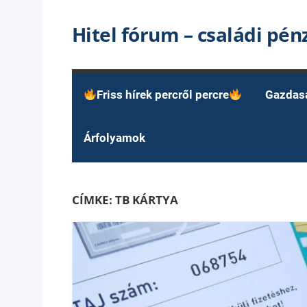
Skip
Hitel fórum – családi pé
to
content
Friss hírek percről percre
Gazdas
Árfolyamok
CÍMKE:
TB KÁRTYA