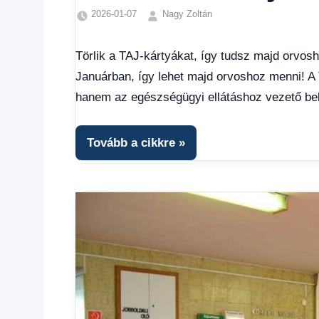
2026-01-07
Nagy Zoltán
Egyéb
,
Friss
Törlik a TAJ-kártyákat, így tudsz majd orvosh
hírek
,
Januárban, így lehet majd orvoshoz menni! A
Gazdaság
,
Hírek
,
hanem az egészségügyi ellátáshoz vezető bel
Hírek
1
kézből
,
Tovább a cikkre
Hitel
fórum