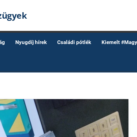
nzügyek
ág
Nyugdíj hírek
Családi pótlék
Kiemelt #Magy