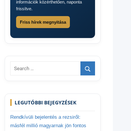
információk közérthetően, naponta
frissítve.
Friss hírek megnyitása
Search
for:
Search
LEGUTÓBBI BEJEGYZÉSEK
Rendkívüli bejelentés a rezsiről:
másfél millió magyarnak jön fontos