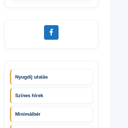
Nyugdíj utalás
Színes hírek
Minimálbér