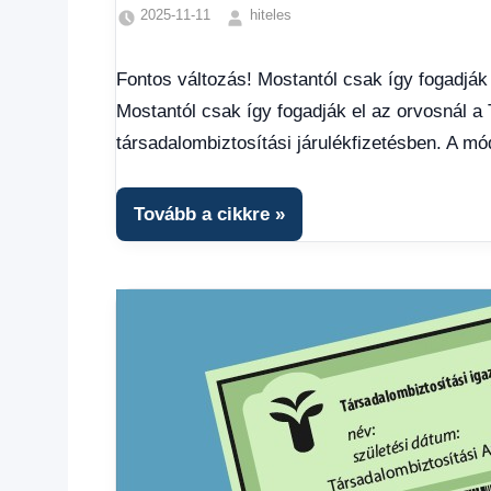
2025-11-11
hiteles
Friss
hírek
,
Fontos változás! Mostantól csak így fogadják 
Hírek
,
Mostantól csak így fogadják el az orvosnál a T
Hírek
1
társadalombiztosítási járulékfizetésben. A m
kézből
,
Hitel
fórum
Tovább a cikkre