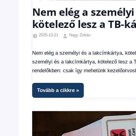
Nem elég a személyi 
kötelező lesz a TB-k
2025-10-21
Nagy Zoltán
Egyéb
,
Friss
Nem elég a személyi és a lakcímkártya, kötel
hírek
,
személyi és a lakcímkártya, kötelező lesz a T
Gazdaság
,
Hírek
,
rendelőkben: csak így mehetünk kezelőorvos
Hírek
1
kézből
,
Tovább a cikkre
Hitel
fórum