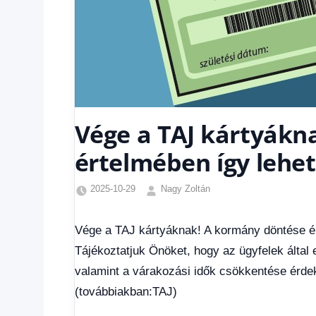
Vége a TAJ kártyákn
értelmében így lehe
2025-10-29
Nagy Zoltán
Egyéb
,
Friss
Vége a TAJ kártyáknak! A kormány döntése ér
hírek
,
Tájékoztatjuk Önöket, hogy az ügyfelek által 
Hírek
,
Hírek
valamint a várakozási idők csökkentése érde
1
(továbbiakban:TAJ)
kézből
,
Hitel