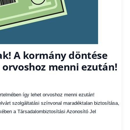
ak! A kormány döntése
t orvoshoz menni ezután!
telmében így lehet orvoshoz menni ezután!
elvárt szolgáltatási színvonal maradéktalan biztosítása,
kében a Társadalombiztosítási Azonosító Jel