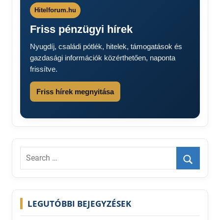
Hitelforum.hu
Friss pénzügyi hírek
Nyugdíj, családi pótlék, hitelek, támogatások és
gazdasági információk közérthetően, naponta
frissítve.
Friss hírek megnyitása
Search
for:
Search
LEGUTÓBBI BEJEGYZÉSEK