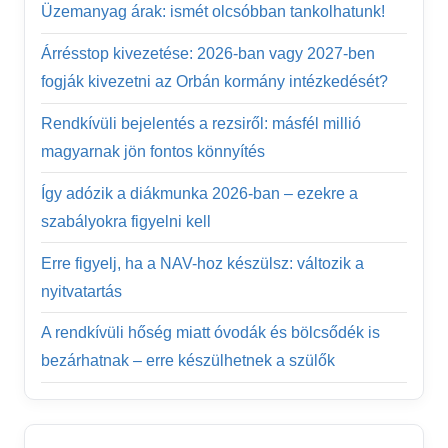
Üzemanyag árak: ismét olcsóbban tankolhatunk!
Árrésstop kivezetése: 2026-ban vagy 2027-ben
fogják kivezetni az Orbán kormány intézkedését?
Rendkívüli bejelentés a rezsiről: másfél millió
magyarnak jön fontos könnyítés
Így adózik a diákmunka 2026-ban – ezekre a
szabályokra figyelni kell
Erre figyelj, ha a NAV-hoz készülsz: változik a
nyitvatartás
A rendkívüli hőség miatt óvodák és bölcsődék is
bezárhatnak – erre készülhetnek a szülők