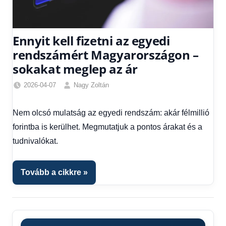
Ennyit kell fizetni az egyedi
rendszámért Magyarországon –
sokakat meglep az ár
2026-04-07
Nagy Zoltán
Friss
hírek
,
Nem olcsó mulatság az egyedi rendszám: akár félmillió
Hírek
,
forintba is kerülhet. Megmutatjuk a pontos árakat és a
Hírek
1
tudnivalókat.
kézből
Tovább a cikkre