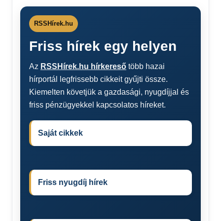
RSSHírek.hu
Friss hírek egy helyen
Az
RSSHírek.hu hírkereső
több hazai
hírportál legfrissebb cikkeit gyűjti össze.
Kiemelten követjük a gazdasági, nyugdíjjal és
friss pénzügyekkel kapcsolatos híreket.
Saját cikkek
Friss nyugdíj hírek