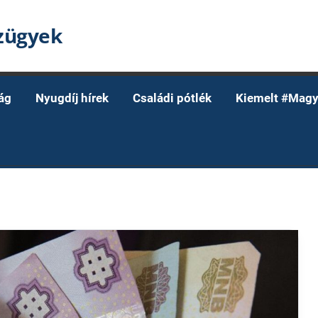
nzügyek
ág
Nyugdíj hírek
Családi pótlék
Kiemelt #Magy