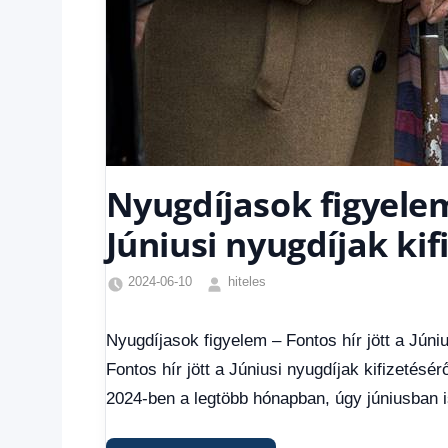
Nyugdíjasok figyelem
Júniusi nyugdíjak kif
2024-06-10
hiteles
Friss
hírek
,
Nyugdíjasok figyelem – Fontos hír jött a Júniu
Hírek
,
Fontos hír jött a Júniusi nyugdíjak kifizetésé
Hírek
1
2024-ben a legtöbb hónapban, úgy júniusban i
kézből
,
Hitel