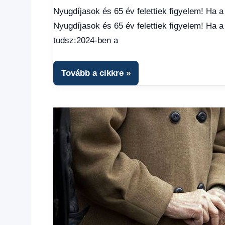
hírek
,
Nyugdíjasok és 65 év felettiek figyelem! Ha a
Hírek
,
Nyugdíjasok és 65 év felettiek figyelem! Ha a
Hírek
1
tudsz:2024-ben a
kézből
,
Hitel
fórum
Tovább a cikkre