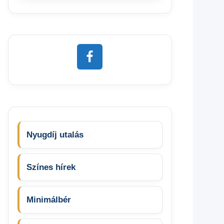
Nyugdíj utalás
Színes hírek
Minimálbér