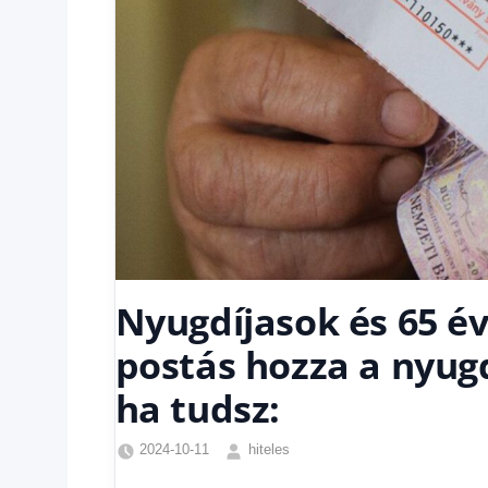
Nyugdíjasok és 65 év
postás hozza a nyugd
ha tudsz:
2024-10-11
hiteles
Friss