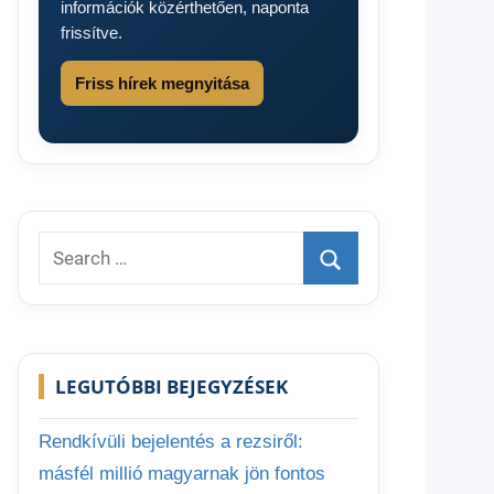
információk közérthetően, naponta
frissítve.
Friss hírek megnyitása
Search
for:
Search
LEGUTÓBBI BEJEGYZÉSEK
Rendkívüli bejelentés a rezsiről:
másfél millió magyarnak jön fontos