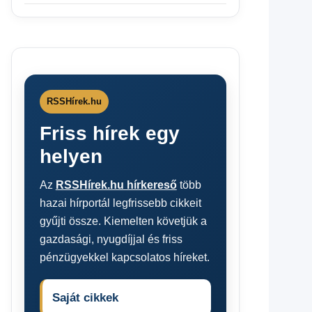
RSSHírek.hu
Friss hírek egy
helyen
Az
RSSHírek.hu hírkereső
több
hazai hírportál legfrissebb cikkeit
gyűjti össze. Kiemelten követjük a
gazdasági, nyugdíjjal és friss
pénzügyekkel kapcsolatos híreket.
Saját cikkek