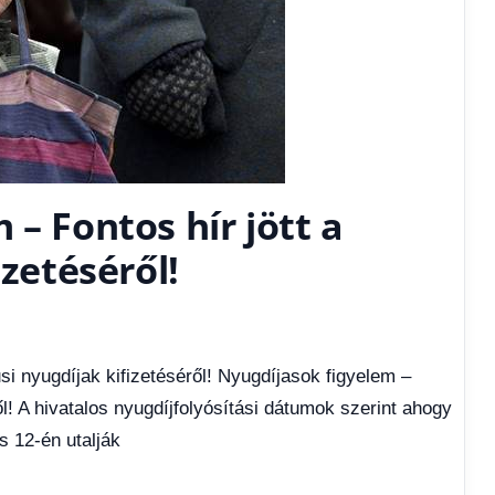
 – Fontos hír jött a
izetéséről!
si nyugdíjak kifizetéséről! Nyugdíjasok figyelem –
ről! A hivatalos nyugdíjfolyósítási dátumok szerint ahogy
s 12-én utalják