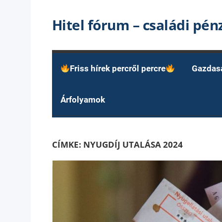
Skip
Hitel fórum – családi pé
to
content
Friss hírek percről percre
Gazdas
Árfolyamok
CÍMKE:
NYUGDÍJ UTALÁSA 2024