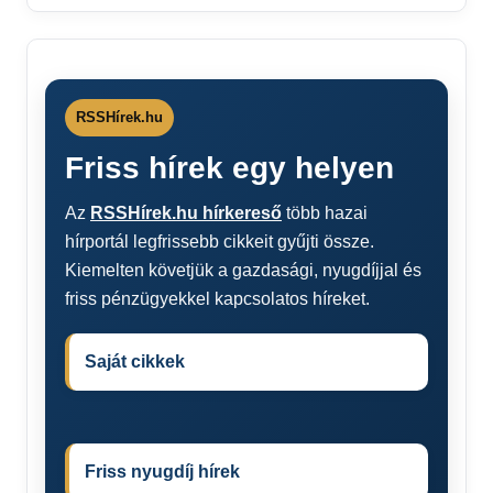
RSSHírek.hu
Friss hírek egy helyen
Az
RSSHírek.hu hírkereső
több hazai
hírportál legfrissebb cikkeit gyűjti össze.
Kiemelten követjük a gazdasági, nyugdíjjal és
friss pénzügyekkel kapcsolatos híreket.
Saját cikkek
Friss nyugdíj hírek