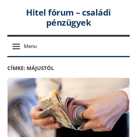
Skip
Hitel fórum – családi
to
pénzügyek
content
Menu
CÍMKE:
MÁJUSTÓL