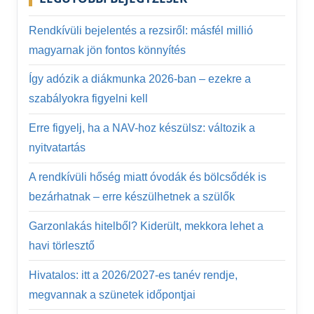
Rendkívüli bejelentés a rezsiről: másfél millió
magyarnak jön fontos könnyítés
Így adózik a diákmunka 2026-ban – ezekre a
szabályokra figyelni kell
Erre figyelj, ha a NAV-hoz készülsz: változik a
nyitvatartás
A rendkívüli hőség miatt óvodák és bölcsődék is
bezárhatnak – erre készülhetnek a szülők
Garzonlakás hitelből? Kiderült, mekkora lehet a
havi törlesztő
Hivatalos: itt a 2026/2027-es tanév rendje,
megvannak a szünetek időpontjai