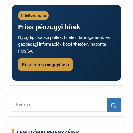
Hitelforum.hu
Friss pénzügyi hírek
Nyugdíj, családi pótlék, hitelek, támogatások és
gazdasági információk közérthetően, naponta
frissítve.
Friss hírek megnyitása
Search
for:
Search
LEGUTÓBBI BEJEGYZÉSEK