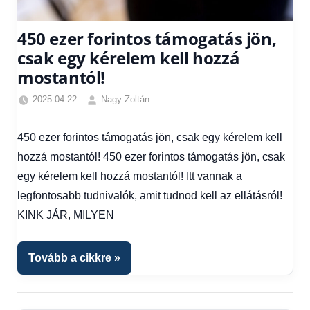
450 ezer forintos támogatás jön,
csak egy kérelem kell hozzá
mostantól!
2025-04-22
Nagy Zoltán
Egyéb
,
Friss
450 ezer forintos támogatás jön, csak egy kérelem kell
hírek
,
hozzá mostantól! 450 ezer forintos támogatás jön, csak
Gazdaság
,
Hírek
,
egy kérelem kell hozzá mostantól! Itt vannak a
Hírek
legfontosabb tudnivalók, amit tudnod kell az ellátásról!
1
KINK JÁR, MILYEN
kézből
,
Hitel
fórum
Tovább a cikkre