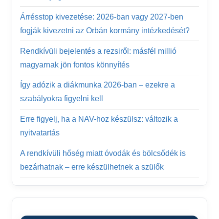
Árrésstop kivezetése: 2026-ban vagy 2027-ben
fogják kivezetni az Orbán kormány intézkedését?
Rendkívüli bejelentés a rezsiről: másfél millió
magyarnak jön fontos könnyítés
Így adózik a diákmunka 2026-ban – ezekre a
szabályokra figyelni kell
Erre figyelj, ha a NAV-hoz készülsz: változik a
nyitvatartás
A rendkívüli hőség miatt óvodák és bölcsődék is
bezárhatnak – erre készülhetnek a szülők