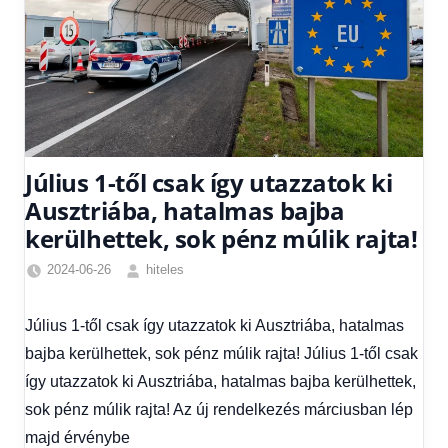
Július 1-től csak így utazzatok ki
Ausztriába, hatalmas bajba
kerülhettek, sok pénz múlik rajta!
2024-06-26
hiteles
Egyéb
,
Friss
Július 1-től csak így utazzatok ki Ausztriába, hatalmas
hírek
,
bajba kerülhettek, sok pénz múlik rajta! Július 1-től csak
Hírek
,
Hitel
így utazzatok ki Ausztriába, hatalmas bajba kerülhettek,
fórum
sok pénz múlik rajta! Az új rendelkezés márciusban lép
majd érvénybe