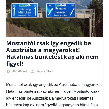
Mostantól csak így engedik be
Ausztriába a magyarokat!
Hatalmas büntetést kap aki nem
figyel!
2025-02-24
Nagy Zoltán
Egyéb
,
Friss
Mostantól csak így engedik be Ausztriába a magyarokat!
hírek
,
Hatalmas büntetést kap aki nem figyel! Mostantól csak
Gazdaság
,
Hírek
,
így engedik be Ausztriába a magyarokat! Hatalmas
Hírek
büntetést kap aki nem figyel!A legnagyobb büntetés a
1