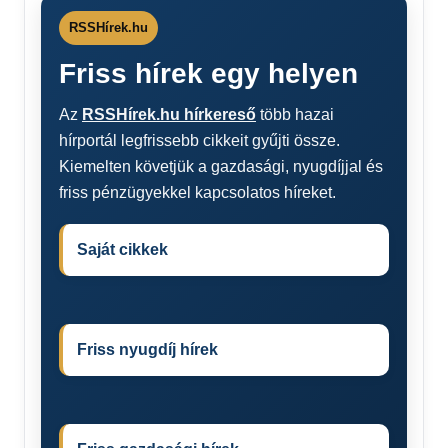
RSSHírek.hu
Friss hírek egy helyen
Az
RSSHírek.hu hírkereső
több hazai
hírportál legfrissebb cikkeit gyűjti össze.
Kiemelten követjük a gazdasági, nyugdíjjal és
friss pénzügyekkel kapcsolatos híreket.
Saját cikkek
Friss nyugdíj hírek