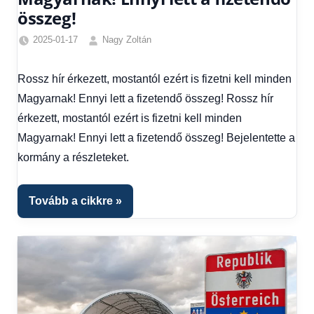
összeg!
2025-01-17
Nagy Zoltán
Egyéb
,
Friss
Rossz hír érkezett, mostantól ezért is fizetni kell minden
hírek
,
Magyarnak! Ennyi lett a fizetendő összeg! Rossz hír
Gazdaság
,
Hírek
,
érkezett, mostantól ezért is fizetni kell minden
Hírek
Magyarnak! Ennyi lett a fizetendő összeg! Bejelentette a
1
kormány a részleteket.
kézből
,
Hitel
fórum
Tovább a cikkre