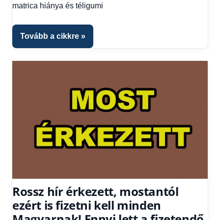
matrica hiánya és téligumi
kézből
,
Hitel
fórum
Tovább a cikkre
Rossz hír érkezett, mostantól
ezért is fizetni kell minden
Magyarnak! Ennyi lett a fizetendő