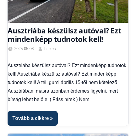
Ausztriába készülsz autóval? Ezt
mindenképp tudnotok kell!
2025-05-08
hiteles
Friss
hírek
,
Ausztriába készülsz autóval? Ezt mindenképp tudnotok
Hírek
,
kell! Ausztriába készülsz autóval? Ezt mindenképp
Hírek
1
tudnotok kell! A téli gumi április 15-től nem kötelező
kézből
,
Ausztriában, másra azonban érdemes figyelni, mert
Hitel
bírság lehet belőle. ( Friss hírek ) Nem
fórum
Tovább a cikkre