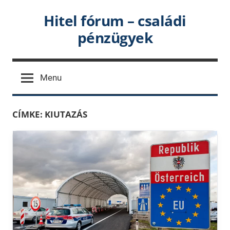
Skip
Hitel fórum – családi
to
pénzügyek
content
Menu
CÍMKE:
KIUTAZÁS