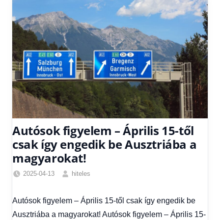
Autósok figyelem – Április 15-től
csak így engedik be Ausztriába a
magyarokat!
2025-04-13
hiteles
Friss
hírek
,
Autósok figyelem – Április 15-től csak így engedik be
Hírek
,
Ausztriába a magyarokat! Autósok figyelem – Április 15-
Hírek