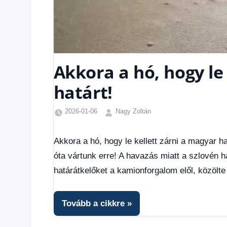
Akkora a hó, hogy le
határt!
2026-01-06
Nagy Zoltán
Friss
hírek
,
Akkora a hó, hogy le kellett zárni a magyar h
Hírek
,
óta vártunk erre! A havazás miatt a szlovén 
Hírek
1
határátkelőket a kamionforgalom elől, közölte
kézből
Tovább a cikkre