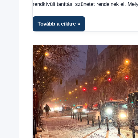
1
rendkívüli tanítási szünetet rendelnek el. Mel
kézből
,
Időjárás
Tovább a cikkre