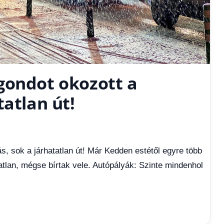
gondot okozott a
tatlan út!
 sok a járhatatlan út! Már Kedden estétől egyre több
atlan, mégse bírtak vele. Autópályák: Szinte mindenhol