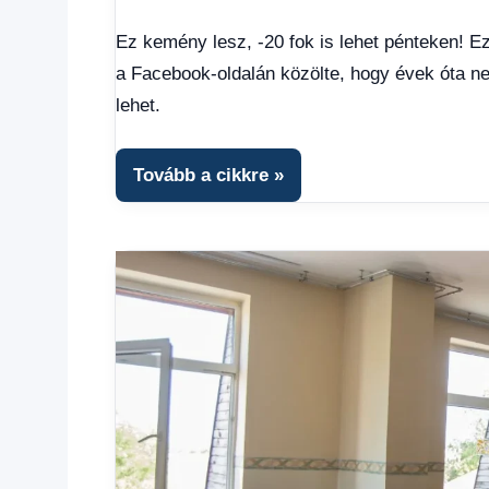
Friss
hírek
,
Ez kemény lesz, -20 fok is lehet pénteken! E
Hírek
,
a Facebook-oldalán közölte, hogy évek óta ne
Hírek
1
lehet.
kézből
,
Időjárás
Tovább a cikkre