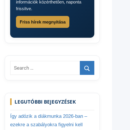
információk közérthetően, naponta
frissítve.
Friss hírek megnyitása
Search
for:
Search
LEGUTÓBBI BEJEGYZÉSEK
Így adózik a diákmunka 2026-ban –
ezekre a szabályokra figyelni kell