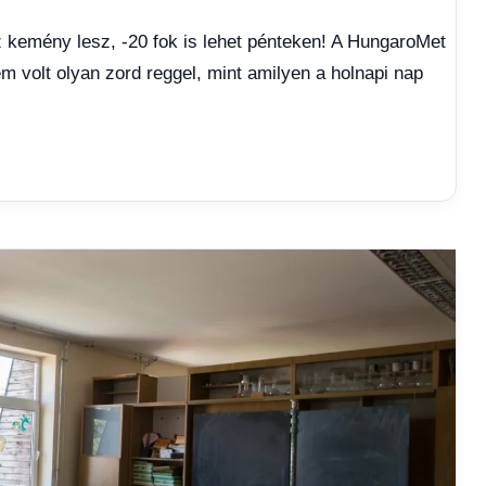
z kemény lesz, -20 fok is lehet pénteken! A HungaroMet
m volt olyan zord reggel, mint amilyen a holnapi nap