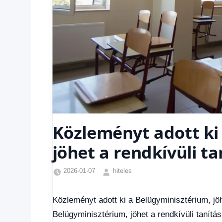
Közleményt adott ki
jöhet a rendkívüli ta
2026-01-07
hiteles
Friss
hírek
,
Közleményt adott ki a Belügyminisztérium, jöh
Hírek
,
Belügyminisztérium, jöhet a rendkívüli tanítás
Hírek