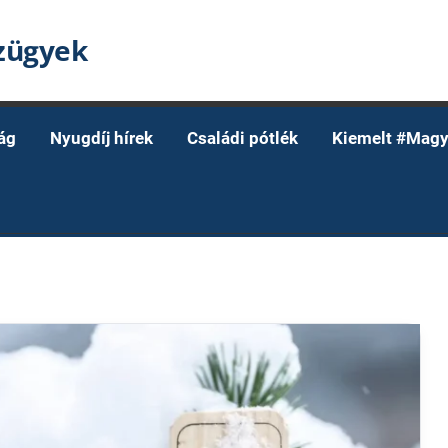
nzügyek
ág
Nyugdíj hírek
Családi pótlék
Kiemelt #Magy