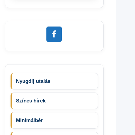
Nyugdíj utalás
Színes hírek
Minimálbér