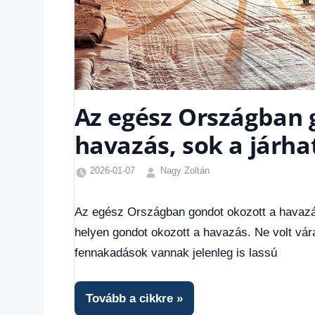
Az egész Országban 
havazás, sok a járha
2026-01-07
Nagy Zoltán
Friss
hírek
,
Az egész Országban gondot okozott a havazás,
Hírek
,
helyen gondot okozott a havazás. Ne volt vár
Hírek
1
fennakadások vannak jelenleg is lassú
kézből
Tovább a cikkre