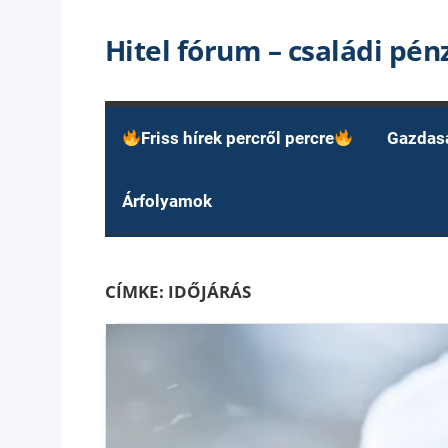
Skip
Hitel fórum – családi pé
to
content
Friss hírek percről percre
Gazdas
Árfolyamok
CÍMKE:
IDŐJÁRÁS