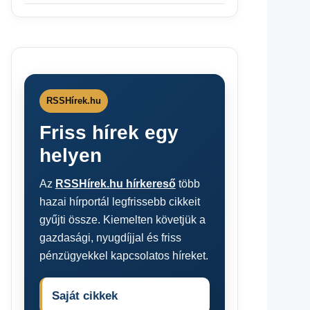
RSSHírek.hu
Friss hírek egy
helyen
Az
RSSHírek.hu hírkereső
több
hazai hírportál legfrissebb cikkeit
gyűjti össze. Kiemelten követjük a
gazdasági, nyugdíjjal és friss
pénzügyekkel kapcsolatos híreket.
Saját cikkek