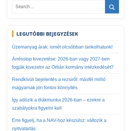
Search
for:
Search
LEGUTÓBBI BEJEGYZÉSEK
Üzemanyag árak: ismét olcsóbban tankolhatunk!
Árrésstop kivezetése: 2026-ban vagy 2027-ben
fogják kivezetni az Orbán kormány intézkedését?
Rendkívüli bejelentés a rezsiről: másfél millió
magyarnak jön fontos könnyítés
Így adózik a diákmunka 2026-ban – ezekre a
szabályokra figyelni kell
Erre figyelj, ha a NAV-hoz készülsz: változik a
nyitvatartás