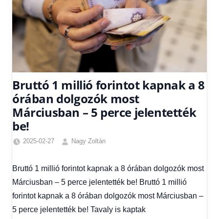
Bruttó 1 millió forintot kapnak a 8
órában dolgozók most
Márciusban – 5 perce jelentették
be!
2025-02-27
Nagy Zoltán
Egyéb
,
Friss
Bruttó 1 millió forintot kapnak a 8 órában dolgozók most
hírek
,
Márciusban – 5 perce jelentették be! Bruttó 1 millió
Gazdaság
,
Hírek
,
forintot kapnak a 8 órában dolgozók most Márciusban –
Hírek
5 perce jelentették be! Tavaly is kaptak
1