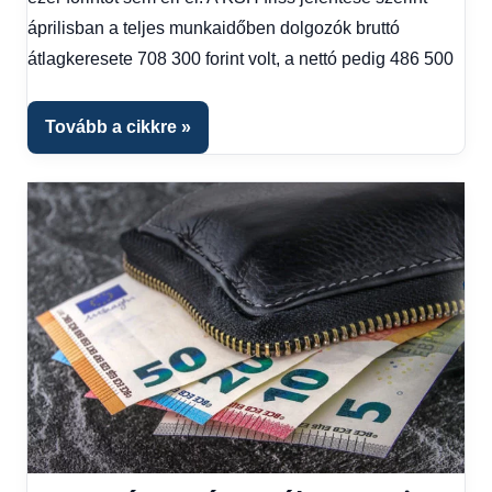
Gazdaság
,
Hírek
,
áprilisban a teljes munkaidőben dolgozók bruttó
Hírek
átlagkeresete 708 300 forint volt, a nettó pedig 486 500
1
kézből
,
Hitel
Tovább a cikkre
fórum