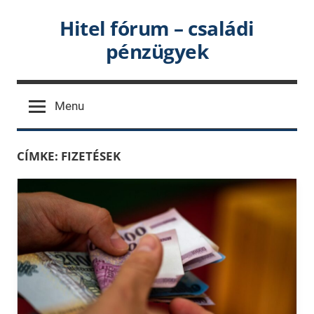
Skip
Hitel fórum – családi
to
pénzügyek
content
Menu
CÍMKE:
FIZETÉSEK