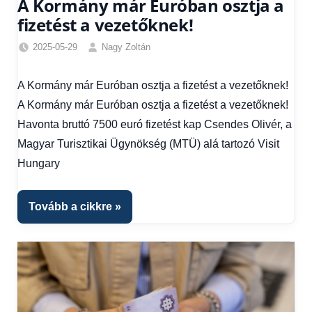
A Kormány már Euróban osztja a
fizetést a vezetőknek!
2025-05-29
Nagy Zoltán
Egyéb
,
Friss
A Kormány már Euróban osztja a fizetést a vezetőknek!
hírek
,
A Kormány már Euróban osztja a fizetést a vezetőknek!
Gazdaság
,
Hírek
,
Havonta bruttó 7500 euró fizetést kap Csendes Olivér, a
Hírek
Magyar Turisztikai Ügynökség (MTÜ) alá tartozó Visit
1
Hungary
kézből
,
Hitel
fórum
Tovább a cikkre