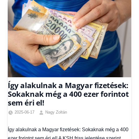
Így alakulnak a Magyar fizetések:
Sokaknak még a 400 ezer forintot
sem éri el!
2025-06-17
Nagy Zoltán
Egyéb
,
Friss
Így alakulnak a Magyar fizetések: Sokaknak még a 400
hírek
,
ezer forintot sem éri el! A KSH friss jelentése szerint