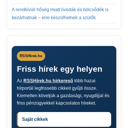
A rendkívüli hőség miatt óvodák és bölcsődék is
bezárhatnak – erre készülhetnek a szülők
RSSHírek.hu
Friss hírek egy helyen
Az
RSSHírek.hu hírkereső
több hazai
hírportál legfrissebb cikkeit gyűjti össze.
Kiemelten követjük a gazdasági, nyugdíjjal és
friss pénzügyekkel kapcsolatos híreket.
Saját cikkek