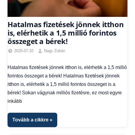
Hatalmas fizetések jönnek itthon
is, elérhetik a 1,5 millió forintos
összeget a bérek!
2025-07-10
Nagy Zoltán
Egyéb
,
Friss
Hatalmas fizetések jönnek itthon is, elérhetik a 1,5 millió
hírek
,
forintos összeget a bérek! Hatalmas fizetések jönnek
Gazdaság
,
Hírek
,
itthon is, elérhetik a 1,5 millió forintos összeget is a
Hírek
bérek! Sokan vágynak milliós fizetésre, ez most egyre
1
inkább
kézből
,
Hitel
fórum
Tovább a cikkre