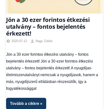
Jön a 30 ezer forintos étkezési
utalvány – fontos bejelentés
érkezett!
2025-07-12
Nagy Zoltán
Egyéb
,
Friss
Jön a 30 ezer forintos étkezési utalvány – fontos
hírek
,
bejelentés érkezett! Jön a 30 ezer forintos étkezési
Gazdaság
,
Hírek
,
utalvány – fontos bejelentés érkezett! A nyugdíjas-
Hírek
élelmiszerutalványt nemcsak a nyugdíjasok, hanem a
1
más, nyugdíjszerű ellátásban részesülők, így a
kézből
,
fogyatékossággal
Hitel
fórum
Tovább a cikkre