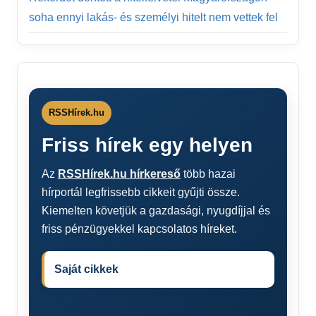
soha ennyi lakás- és személyi hitelt nem vettek fel
RSSHírek.hu
Friss hírek egy helyen
Az
RSSHírek.hu hírkereső
több hazai
hírportál legfrissebb cikkeit gyűjti össze.
Kiemelten követjük a gazdasági, nyugdíjjal és
friss pénzügyekkel kapcsolatos híreket.
Saját cikkek