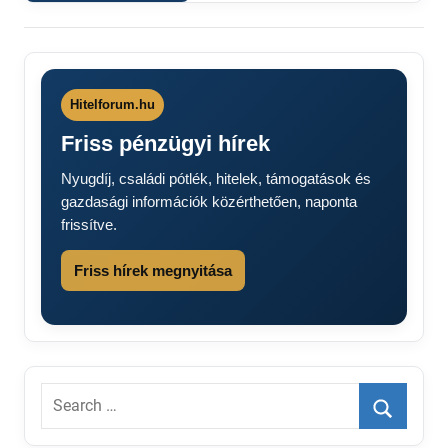
Hitelforum.hu
Friss pénzügyi hírek
Nyugdíj, családi pótlék, hitelek, támogatások és
gazdasági információk közérthetően, naponta
frissítve.
Friss hírek megnyitása
Search
for:
Search