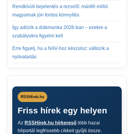
Rendkívüli bejelentés a rezsiről: másfél millió
magyarnak jön fontos könnyítés
Így adózik a diákmunka 2026-ban – ezekre a
szabályokra figyelni kell
Erre figyelj, ha a NAV-hoz készülsz: változik a
nyitvatartás
RSSHírek.hu
Friss hírek egy helyen
Az
RSSHírek.hu hírkereső
több hazai
hírportál legfrissebb cikkeit gyűjti össze.