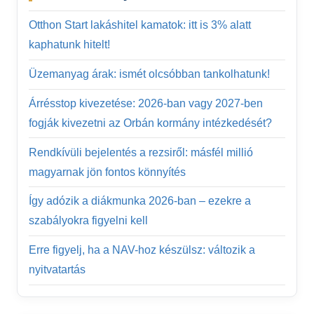
Otthon Start lakáshitel kamatok: itt is 3% alatt
kaphatunk hitelt!
Üzemanyag árak: ismét olcsóbban tankolhatunk!
Árrésstop kivezetése: 2026-ban vagy 2027-ben
fogják kivezetni az Orbán kormány intézkedését?
Rendkívüli bejelentés a rezsiről: másfél millió
magyarnak jön fontos könnyítés
Így adózik a diákmunka 2026-ban – ezekre a
szabályokra figyelni kell
Erre figyelj, ha a NAV-hoz készülsz: változik a
nyitvatartás