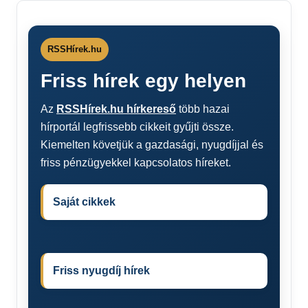
RSSHírek.hu
Friss hírek egy helyen
Az
RSSHírek.hu hírkereső
több hazai
hírportál legfrissebb cikkeit gyűjti össze.
Kiemelten követjük a gazdasági, nyugdíjjal és
friss pénzügyekkel kapcsolatos híreket.
Saját cikkek
Friss nyugdíj hírek