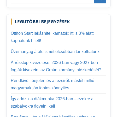
for:
Search
LEGUTÓBBI BEJEGYZÉSEK
Otthon Start lakáshitel kamatok: itt is 3% alatt
kaphatunk hitelt!
Üzemanyag árak: ismét olcsóbban tankolhatunk!
Árrésstop kivezetése: 2026-ban vagy 2027-ben
fogják kivezetni az Orbán kormány intézkedését?
Rendkívüli bejelentés a rezsiről: másfél millió
magyarnak jön fontos könnyítés
Így adózik a diákmunka 2026-ban – ezekre a
szabályokra figyelni kell