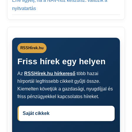
Erre figyelj, ha a NAV-hoz készülsz: változik a
nyitvatartás
RSSHírek.hu
Friss hírek egy helyen
Az
RSSHírek.hu hírkereső
több hazai
hírportál legfrissebb cikkeit gyűjti össze.
Kiemelten követjük a gazdasági, nyugdíjjal és
friss pénzügyekkel kapcsolatos híreket.
Saját cikkek