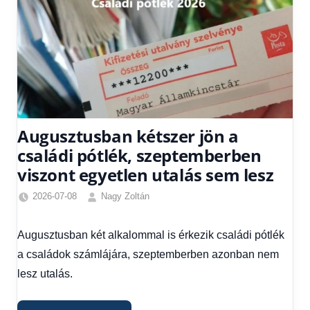
Augusztusban kétszer jön a
családi pótlék, szeptemberben
viszont egyetlen utalás sem lesz
2026-07-08
Nagy Zoltán
Családi
pótlék
Augusztusban két alkalommal is érkezik családi pótlék
utalása
,
a családok számlájára, szeptemberben azonban nem
Hírek
1
lesz utalás.
kézből
,
Hitel