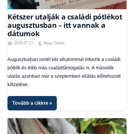
Kétszer utalják a családi pótlékot
augusztusban – itt vannak a
dátumok
2026-07-27
Nagy Zoltán
Családi
pótlék
Augusztusban ismét két alkalommal érkezik a családi
utalása
,
pótlék és több más családtámogatás is. A második
Friss
hírek
,
utalás azonban már a szeptemberi ellátás előrehozott
Gazdaság
,
kifizetése.
Hírek
,
Hírek
1
Tovább a cikkre
kézből
,
Hitel
fórum