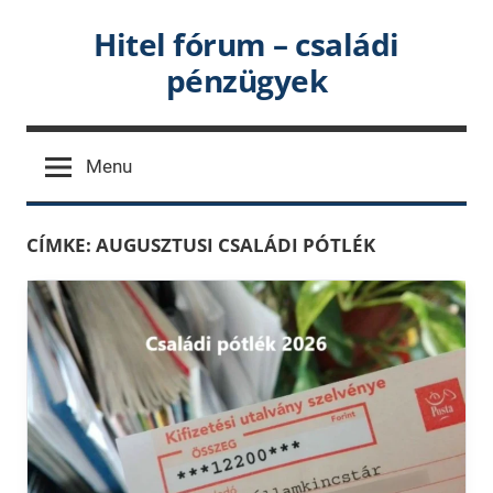
Skip
Hitel fórum – családi
to
pénzügyek
content
Menu
CÍMKE:
AUGUSZTUSI CSALÁDI PÓTLÉK