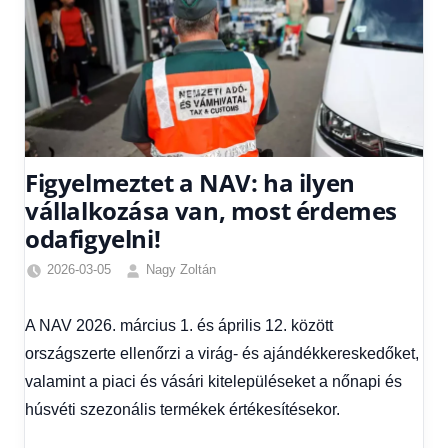
Figyelmeztet a NAV: ha ilyen
vállalkozása van, most érdemes
odafigyelni!
2026-03-05
Nagy Zoltán
Friss
hírek
,
A NAV 2026. március 1. és április 12. között
Gazdaság
,
országszerte ellenőrzi a virág- és ajándékkereskedőket,
Hírek
,
Hírek
valamint a piaci és vásári kitelepüléseket a nőnapi és
1
húsvéti szezonális termékek értékesítésekor.
kézből
,
Hitel