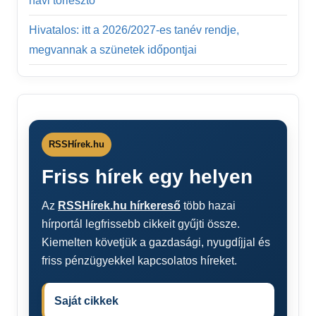
havi törlesztő
Hivatalos: itt a 2026/2027-es tanév rendje,
megvannak a szünetek időpontjai
RSSHírek.hu
Friss hírek egy helyen
Az
RSSHírek.hu hírkereső
több hazai
hírportál legfrissebb cikkeit gyűjti össze.
Kiemelten követjük a gazdasági, nyugdíjjal és
friss pénzügyekkel kapcsolatos híreket.
Saját cikkek