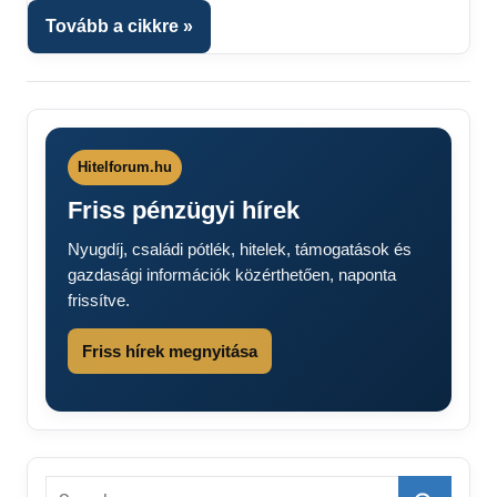
fórum
Tovább a cikkre
Hitelforum.hu
Friss pénzügyi hírek
Nyugdíj, családi pótlék, hitelek, támogatások és
gazdasági információk közérthetően, naponta
frissítve.
Friss hírek megnyitása
Search