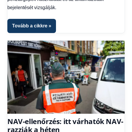
1
bejelentését vizsgálják.
kézből
Tovább a cikkre
NAV-ellenőrzés: itt várhatók NAV-
razziák a héten