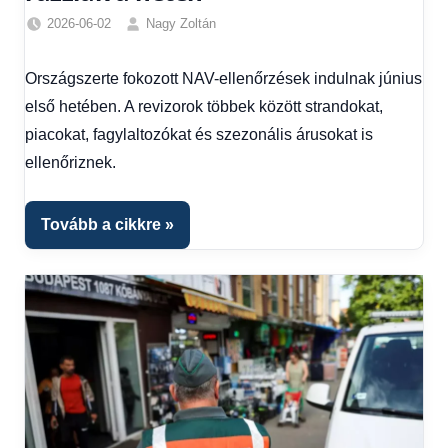
2026-06-02
Nagy Zoltán
Friss
hírek
,
Országszerte fokozott NAV-ellenőrzések indulnak június
Hírek
,
első hetében. A revizorok többek között strandokat,
Hírek
1
piacokat, fagylaltozókat és szezonális árusokat is
kézből
ellenőriznek.
Tovább a cikkre