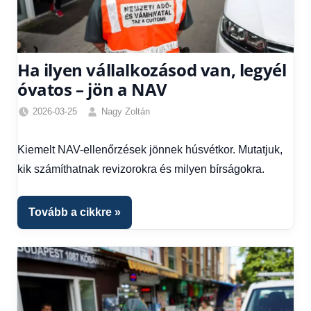
Ha ilyen vállalkozásod van, legyél
óvatos – jön a NAV
2026-03-25
Nagy Zoltán
Friss
hírek
,
Kiemelt NAV-ellenőrzések jönnek húsvétkor. Mutatjuk,
Gazdaság
,
kik számíthatnak revizorokra és milyen bírságokra.
Hírek
,
Hírek
1
Tovább a cikkre
kézből
,
Hitel
fórum