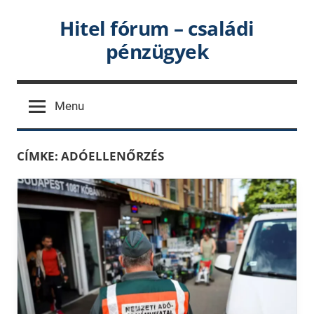
Skip
Hitel fórum – családi
to
pénzügyek
content
Menu
CÍMKE:
ADÓELLENŐRZÉS