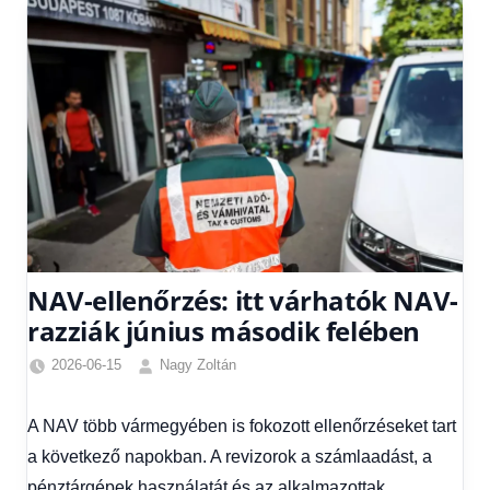
NAV-ellenőrzés: itt várhatók NAV-
razziák június második felében
2026-06-15
Nagy Zoltán
Friss
hírek
,
A NAV több vármegyében is fokozott ellenőrzéseket tart
Gazdaság
,
a következő napokban. A revizorok a számlaadást, a
Hírek
,
Hírek
pénztárgépek használatát és az alkalmazottak