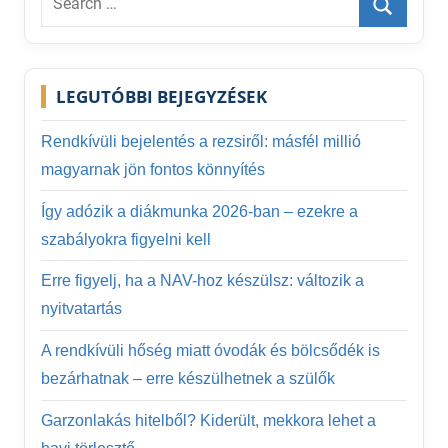
for:
Search
LEGUTÓBBI BEJEGYZÉSEK
Rendkívüli bejelentés a rezsiről: másfél millió
magyarnak jön fontos könnyítés
Így adózik a diákmunka 2026-ban – ezekre a
szabályokra figyelni kell
Erre figyelj, ha a NAV-hoz készülsz: változik a
nyitvatartás
A rendkívüli hőség miatt óvodák és bölcsődék is
bezárhatnak – erre készülhetnek a szülők
Garzonlakás hitelből? Kiderült, mekkora lehet a