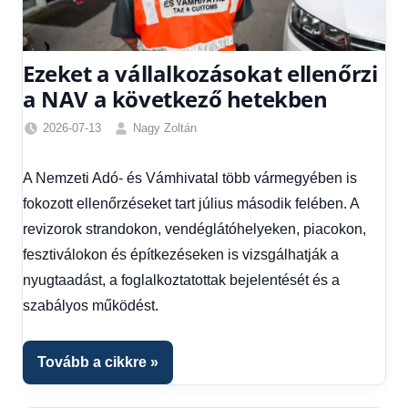
Ezeket a vállalkozásokat ellenőrzi
a NAV a következő hetekben
2026-07-13
Nagy Zoltán
Friss
hírek
,
A Nemzeti Adó- és Vámhivatal több vármegyében is
Gazdaság
,
fokozott ellenőrzéseket tart július második felében. A
Hírek
revizorok strandokon, vendéglátóhelyeken, piacokon,
fesztiválokon és építkezéseken is vizsgálhatják a
nyugtaadást, a foglalkoztatottak bejelentését és a
szabályos működést.
Tovább a cikkre