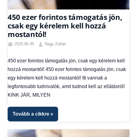
450 ezer forintos támogatás jön,
csak egy kérelem kell hozzá
mostantól!
2025-06-30
Nagy Zoltán
Egyéb
,
Friss
450 ezer forintos támogatás jön, csak egy kérelem kell
hírek
,
hozzá mostantól! 450 ezer forintos támogatás jön, csak
Gazdaság
,
Hírek
,
egy kérelem kell hozzá mostantól! Itt vannak a
Hírek
legfontosabb tudnivalók, amit tudnod kell az ellátásról!
1
KINK JÁR, MILYEN
kézből
,
Hitel
fórum
Tovább a cikkre