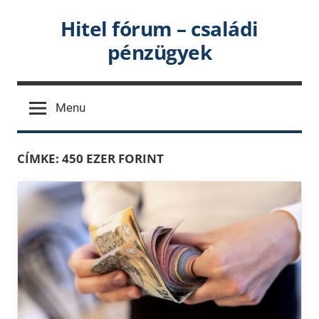
Skip
Hitel fórum – családi
to
pénzügyek
content
Menu
CÍMKE:
450 EZER FORINT