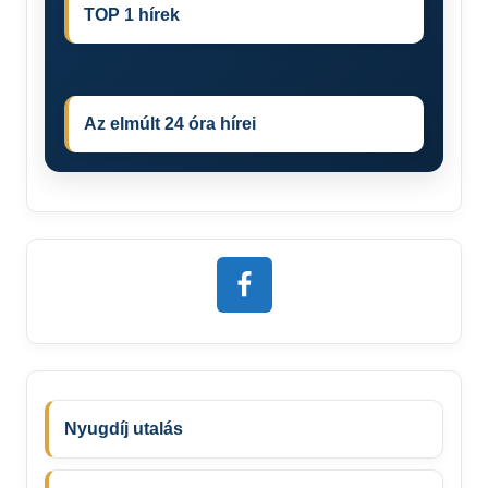
TOP 1 hírek
Az elmúlt 24 óra hírei
Nyugdíj utalás