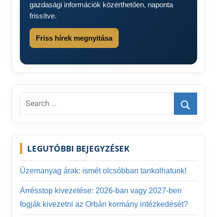
gazdasági információk közérthetően, naponta
frissítve.
Friss hírek megnyitása
Search
for:
Search
LEGUTÓBBI BEJEGYZÉSEK
Üzemanyag árak: ismét olcsóbban tankolhatunk!
Árrésstop kivezetése: 2026-ban vagy 2027-ben
fogják kivezetni az Orbán kormány intézkedését?