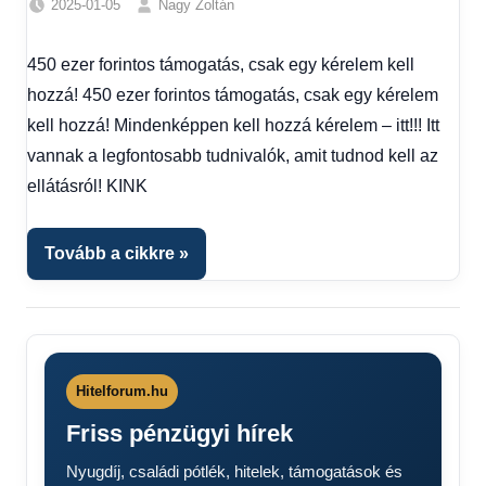
2025-01-05
Nagy Zoltán
Friss
hírek
,
450 ezer forintos támogatás, csak egy kérelem kell
Hírek
,
hozzá! 450 ezer forintos támogatás, csak egy kérelem
Hírek
1
kell hozzá! Mindenképpen kell hozzá kérelem – itt!!! Itt
kézből
vannak a legfontosabb tudnivalók, amit tudnod kell az
ellátásról! KINK
Tovább a cikkre
Hitelforum.hu
Friss pénzügyi hírek
Nyugdíj, családi pótlék, hitelek, támogatások és