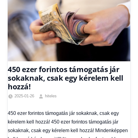
450 ezer forintos támogatás jár
sokaknak, csak egy kérelem kell
hozzá!
2025-01-26
hiteles
Friss
hírek
,
450 ezer forintos támogatás jár sokaknak, csak egy
Hírek
,
kérelem kell hozzá! 450 ezer forintos támogatás jár
Hírek
1
sokaknak, csak egy kérelem kell hozzá! Mindenképpen
kézből