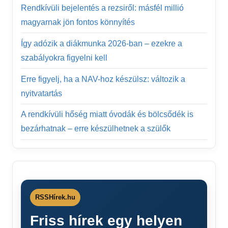
Rendkívüli bejelentés a rezsiről: másfél millió
magyarnak jön fontos könnyítés
Így adózik a diákmunka 2026-ban – ezekre a
szabályokra figyelni kell
Erre figyelj, ha a NAV-hoz készülsz: változik a
nyitvatartás
A rendkívüli hőség miatt óvodák és bölcsődék is
bezárhatnak – erre készülhetnek a szülők
RSSHírek.hu
Friss hírek egy helyen