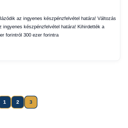
plázódik az ingyenes készpénzfelvétel határa! Változás
z ingyenes készpénzfelvétel határa! Kihirdették a
r forintról 300 ezer forintra
evious
1
2
3
Bejegyzések
sts
lapozása