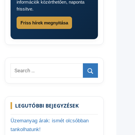
információk közérthetően, naponta
frissítve.
Friss hírek megnyitása
Search
for:
Search
LEGUTÓBBI BEJEGYZÉSEK
Üzemanyag árak: ismét olcsóbban
tankolhatunk!