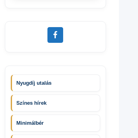
Nyugdíj utalás
Színes hírek
Minimálbér