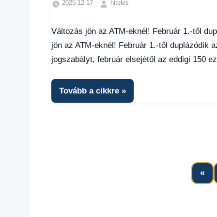
2025-12-17
hiteles
Friss
hírek
,
Változás jön az ATM-eknél! Február 1.-től du
Gazdaság
,
jön az ATM-eknél! Február 1.-től duplázódik a
Hírek
,
Hírek
jogszabályt, február elsejétől az eddigi 150 eze
1
kézből
,
Hitel
Tovább a cikkre
fórum
Pr
«
Po