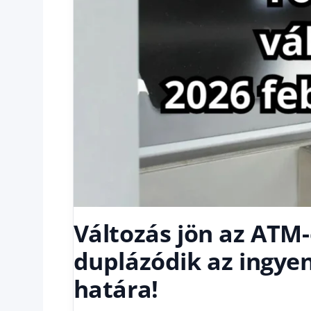
Változás jön az ATM-
duplázódik az ingye
határa!