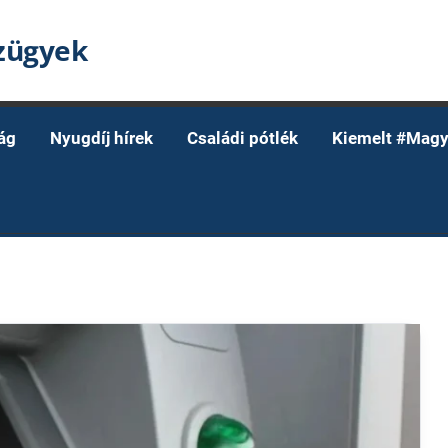
nzügyek
ág
Nyugdíj hírek
Családi pótlék
Kiemelt #Magy