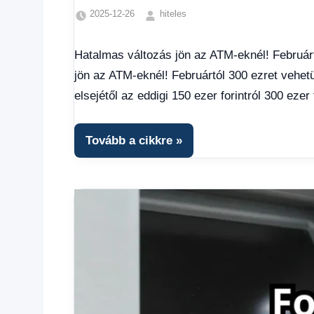
2025-12-26
hiteles
Egyéb
,
Friss
Hatalmas változás jön az ATM-eknél! Februárt
hírek
,
jön az ATM-eknél! Februártól 300 ezret vehetün
Gazdaság
,
Hírek
,
elsejétől az eddigi 150 ezer forintról 300 ezer 
Hírek
1
kézből
,
Tovább a cikkre
Hitel
fórum