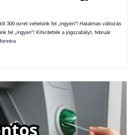
ól 300 ezret vehetünk fel „ingyen”! Hatalmas változás
k fel „ingyen”! Kihirdették a jogszabályt, február
forintra