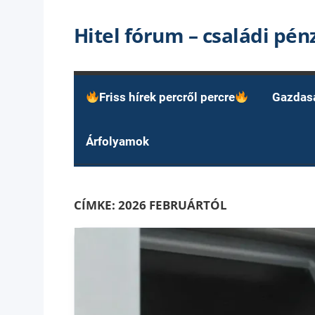
Skip
Hitel fórum – családi pé
to
content
Friss hírek percről percre
Gazdas
Árfolyamok
CÍMKE:
2026 FEBRUÁRTÓL