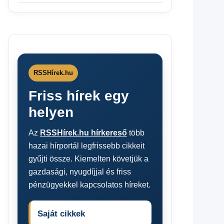
RSSHírek.hu
Friss hírek egy
helyen
Az
RSSHírek.hu hírkereső
több
hazai hírportál legfrissebb cikkeit
gyűjti össze. Kiemelten követjük a
gazdasági, nyugdíjjal és friss
pénzügyekkel kapcsolatos híreket.
Saját cikkek