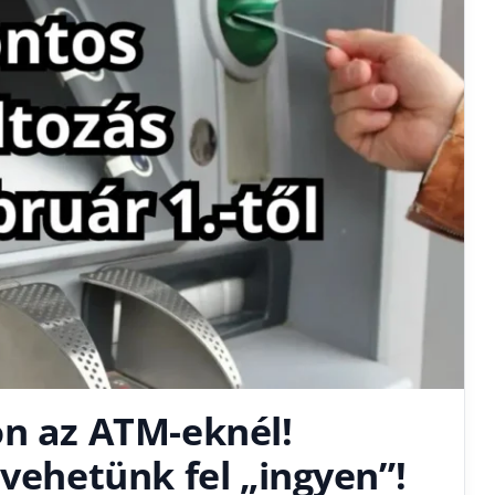
ön az ATM-eknél!
 vehetünk fel „ingyen”!