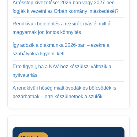
Árrésstop kivezetése: 2026-ban vagy 2027-ben
fogják kivezetni az Orbán kormány intézkedését?
Rendkívüli bejelentés a rezsiről: másfél millió
magyarnak jön fontos könnyítés
Így adózik a diákmunka 2026-ban – ezekre a
szabályokra figyelni kell
Erre figyelj, ha a NAV-hoz készülsz: változik a
nyitvatartás
A rendkívüli hőség miatt óvodák és bölcsődék is
bezárhatnak – erre készülhetnek a szülők