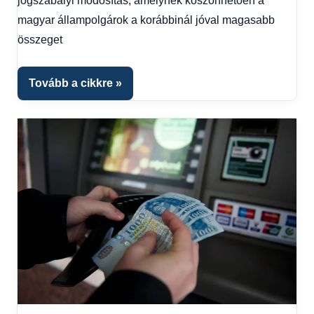
jogszabályi módosítás, amelynek köszönhetően a
kézből
,
magyar állampolgárok a korábbinál jóval magasabb
Hitel
összeget
fórum
Tovább a cikkre