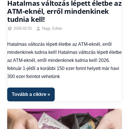
Hatalmas változás lépett életbe az
ATM-eknél, erről mindenkinek
tudnia kell!
2026-02-01
Nagy Zoltán
Friss
hírek
,
Hatalmas változás lépett életbe az ATM-eknél, erről
Gazdaság
,
mindenkinek tudnia kell! Hatalmas változás lépett életbe
Hírek
,
Hírek
az ATM-eknél, erről mindenkinek tudnia kell! 2026.
1
február 1-jétől a korábbi 150 ezer forint helyett már havi
kézből
,
300 ezer forintot vehetünk
Hitel
fórum
Tovább a cikkre