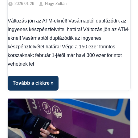
2026-01-29
Nagy Zoltán
Friss
hírek
,
Változás jön az ATM-eknél! Vasárnaptól duplázódik az
Gazdaság
,
ingyenes készpénzfelvétel határa! Változás jön az ATM-
Hírek
,
Hírek
eknél! Vasárnaptól duplázódik az ingyenes
1
készpénzfelvétel határa! Vége a 150 ezer forintos
kézből
,
korszaknak: február 1-jétől már havi 300 ezer forintot
Hitel
vehetnek fel
fórum
Tovább a cikkre