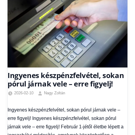
Ingyenes készpénzfelvétel, sokan
pórul járnak vele – erre figyelj!
2026-02-10
Nagy Zoltán
Friss
hírek
,
Ingyenes készpénzfelvétel, sokan pórul járnak vele –
Gazdaság
,
erre figyelj! Ingyenes készpénzfelvétel, sokan pórul
Hírek
,
Hírek
járnak vele – erre figyelj! Február 1-jétől életbe lépett a
1