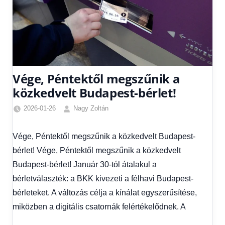
Vége, Péntektől megszűnik a
közkedvelt Budapest-bérlet!
2026-01-26
Nagy Zoltán
Friss
hírek
,
Vége, Péntektől megszűnik a közkedvelt Budapest-
Gazdaság
,
bérlet! Vége, Péntektől megszűnik a közkedvelt
Hírek
,
Hírek
Budapest-bérlet! Január 30-tól átalakul a
1
bérletválaszték: a BKK kivezeti a félhavi Budapest-
kézből
,
bérleteket. A változás célja a kínálat egyszerűsítése,
Hitel
miközben a digitális csatornák felértékelődnek. A
fórum