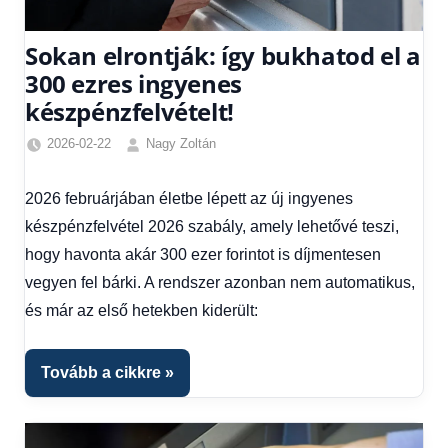
Sokan elrontják: így bukhatod el a
300 ezres ingyenes
készpénzfelvételt!
2026-02-22
Nagy Zoltán
Friss
hírek
,
2026 februárjában életbe lépett az új ingyenes
Gazdaság
,
készpénzfelvétel 2026 szabály, amely lehetővé teszi,
Hírek
,
Hírek
hogy havonta akár 300 ezer forintot is díjmentesen
1
vegyen fel bárki. A rendszer azonban nem automatikus,
kézből
,
és már az első hetekben kiderült:
Hitel
fórum
Tovább a cikkre