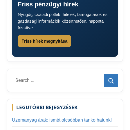
Friss pénzügyi hírek
Nyugdíj, családi pótlék, hitelek, támogatások és
gazdasági információk közérthetően, naponta
frissítve.
Friss hírek megnyitása
Search
for:
Search
LEGUTÓBBI BEJEGYZÉSEK
Üzemanyag árak: ismét olcsóbban tankolhatunk!