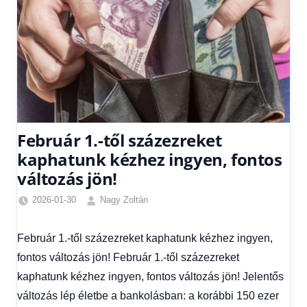
Február 1.-től százezreket
kaphatunk kézhez ingyen, fontos
változás jön!
2026-01-30
Nagy Zoltán
Friss
hírek
,
Február 1.-től százezreket kaphatunk kézhez ingyen,
Gazdaság
,
fontos változás jön! Február 1.-től százezreket
Hírek
,
Hírek
kaphatunk kézhez ingyen, fontos változás jön! Jelentős
1
változás lép életbe a bankolásban: a korábbi 150 ezer
kézből
,