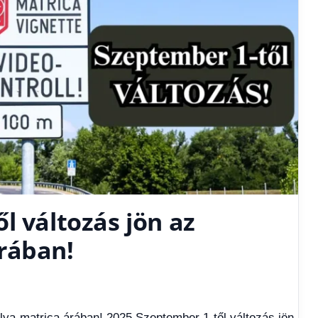
l változás jön az
rában!
lya-matrica árában! 2025 Szeptember 1-től változás jön