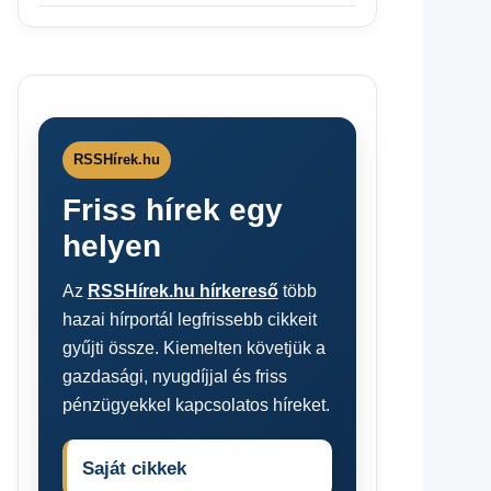
RSSHírek.hu
Friss hírek egy
helyen
Az
RSSHírek.hu hírkereső
több
hazai hírportál legfrissebb cikkeit
gyűjti össze. Kiemelten követjük a
gazdasági, nyugdíjjal és friss
pénzügyekkel kapcsolatos híreket.
Saját cikkek