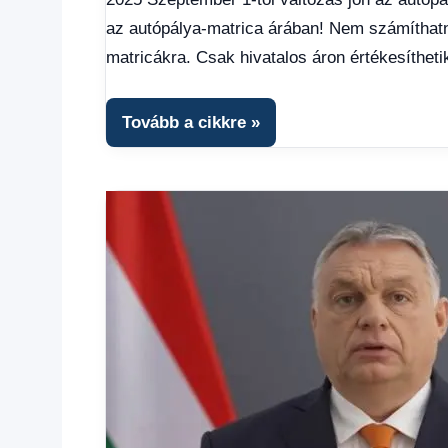
Gazdaság
,
az autópálya-matrica árában! Nem számíthatna
Hírek
,
Hírek
matricákra. Csak hivatalos áron értékesítheti
1
kézből
,
Hitel
Tovább a cikkre
fórum