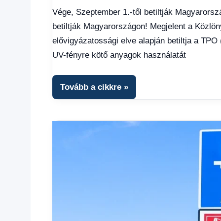
hírek
,
Vége, Szeptember 1.-től betiltják Magyarorsz
Gazdaság
,
betiltják Magyarországon! Megjelent a Közlön
Hírek
,
Hírek
elővigyázatossági elve alapján betiltja a TPO 
1
UV-fényre kötő anyagok használatát
kézből
,
Hitel
fórum
Tovább a cikkre