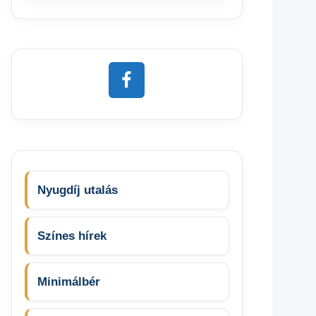
Nyugdíj utalás
Színes hírek
Minimálbér