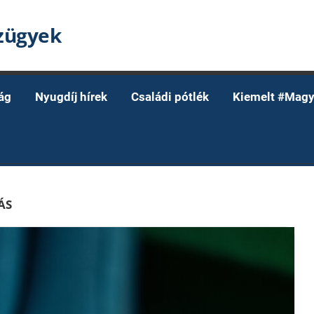
nzügyek
ág
Nyugdíj hírek
Családi pótlék
Kiemelt #Magy
ÁS