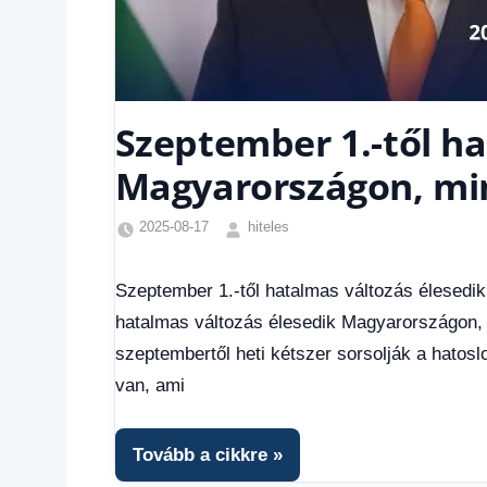
Szeptember 1.-től ha
Magyarországon, min
2025-08-17
hiteles
Egyéb
,
Friss
Szeptember 1.-től hatalmas változás élesedik
hírek
,
hatalmas változás élesedik Magyarországon, mi
Hírek
,
Hírek
szeptembertől heti kétszer sorsolják a hatosl
1
van, ami
kézből
,
Hitel
fórum
Tovább a cikkre