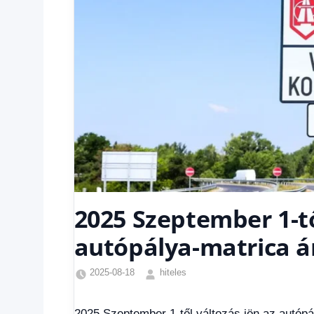
2025 Szeptember 1-tő
autópálya-matrica á
2025-08-18
hiteles
Friss
hírek
,
2025 Szeptember 1-től változás jön az autópá