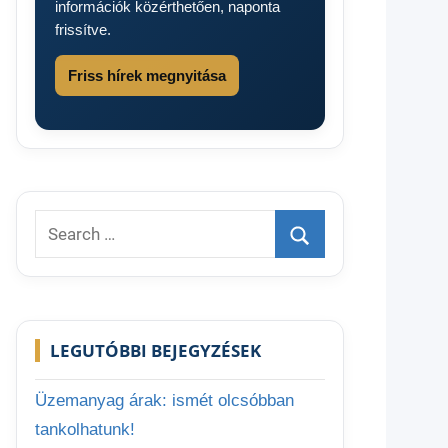
információk közérthetően, naponta
frissítve.
Friss hírek megnyitása
Search
for:
Search
LEGUTÓBBI BEJEGYZÉSEK
Üzemanyag árak: ismét olcsóbban
tankolhatunk!