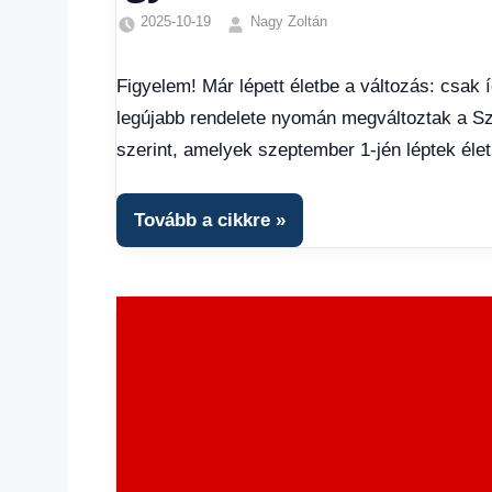
2025-10-19
Nagy Zoltán
Egyéb
,
Friss
Figyelem! Már lépett életbe a változás: csak
hírek
,
legújabb rendelete nyomán megváltoztak a Sz
Gazdaság
,
Hírek
,
szerint, amelyek szeptember 1-jén léptek élet
Hírek
1
kézből
,
Tovább a cikkre
Hitel
fórum