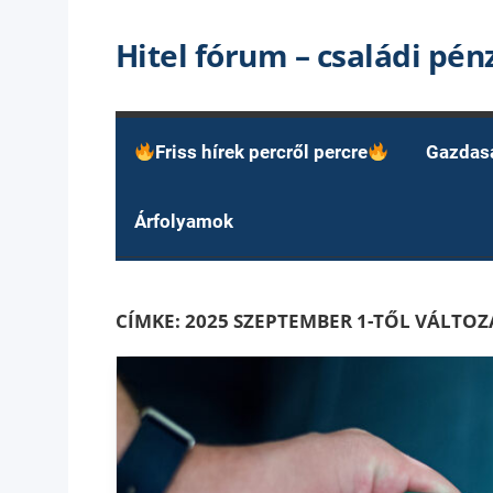
Skip
Hitel fórum – családi pé
to
content
Friss hírek percről percre
Gazdas
Árfolyamok
CÍMKE:
2025 SZEPTEMBER 1-TŐL VÁLTOZ