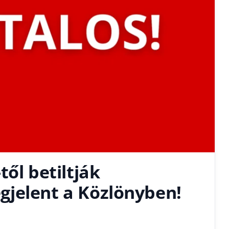
ől betiltják
jelent a Közlönyben!