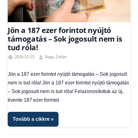
Jön a 187 ezer forintot nyújtó
támogatás – Sok jogosult nem is
tud róla!
2024-10-23
Nagy Zoltán
Egyéb
,
Friss
Jön a 187 ezer forintot nyújtó támogatás – Sok jogosult
hírek
,
nem is tud róla! Jön a 187 ezer forintot nyújtó támogatás
Gazdaság
,
Hírek
,
– Sok jogosult nem is tud róla! Felazonosítottuk az új,
Hírek
évente 187 ezer forintot
1
kézből
,
Hitel
Tovább a cikkre
fórum