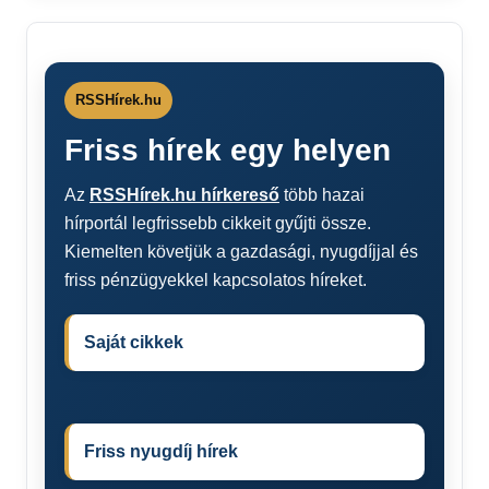
RSSHírek.hu
Friss hírek egy helyen
Az
RSSHírek.hu hírkereső
több hazai
hírportál legfrissebb cikkeit gyűjti össze.
Kiemelten követjük a gazdasági, nyugdíjjal és
friss pénzügyekkel kapcsolatos híreket.
Saját cikkek
Friss nyugdíj hírek