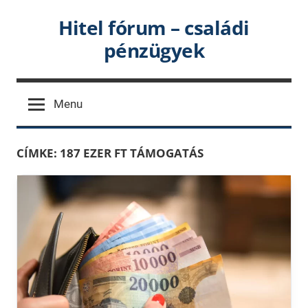
Skip
Hitel fórum – családi
to
pénzügyek
content
Menu
CÍMKE:
187 EZER FT TÁMOGATÁS