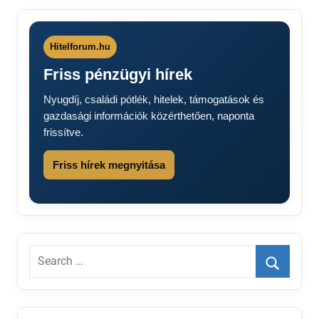
Hitelforum.hu
Friss pénzügyi hírek
Nyugdíj, családi pótlék, hitelek, támogatások és
gazdasági információk közérthetően, naponta
frissítve.
Friss hírek megnyitása
Search
for:
Search