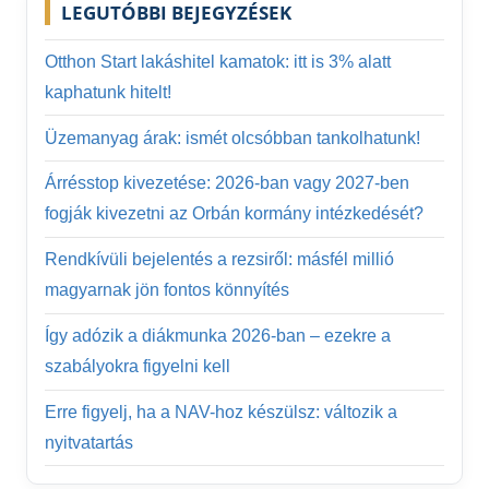
LEGUTÓBBI BEJEGYZÉSEK
Otthon Start lakáshitel kamatok: itt is 3% alatt
kaphatunk hitelt!
Üzemanyag árak: ismét olcsóbban tankolhatunk!
Árrésstop kivezetése: 2026-ban vagy 2027-ben
fogják kivezetni az Orbán kormány intézkedését?
Rendkívüli bejelentés a rezsiről: másfél millió
magyarnak jön fontos könnyítés
Így adózik a diákmunka 2026-ban – ezekre a
szabályokra figyelni kell
Erre figyelj, ha a NAV-hoz készülsz: változik a
nyitvatartás