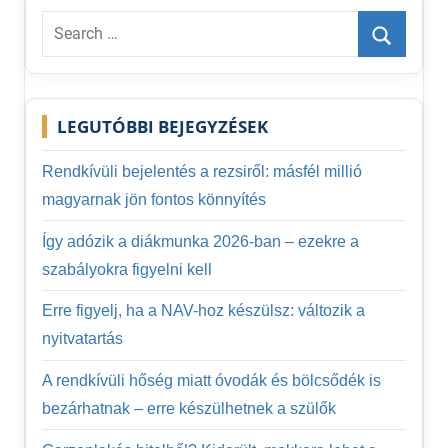
Search
for:
Search
LEGUTÓBBI BEJEGYZÉSEK
Rendkívüli bejelentés a rezsiről: másfél millió
magyarnak jön fontos könnyítés
Így adózik a diákmunka 2026-ban – ezekre a
szabályokra figyelni kell
Erre figyelj, ha a NAV-hoz készülsz: változik a
nyitvatartás
A rendkívüli hőség miatt óvodák és bölcsődék is
bezárhatnak – erre készülhetnek a szülők