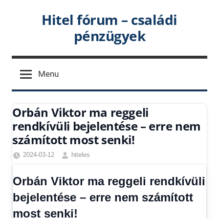
Skip
Hitel fórum – családi
to
pénzügyek
content
Menu
Orbán Viktor ma reggeli
rendkívüli bejelentése – erre nem
számított most senki!
2024-03-12
hiteles
Friss
hírek
,
Orbán Viktor ma reggeli rendkívüli
Gazdaság
,
bejelentése – erre nem számított
Hírek
,
Hitel
most senki!