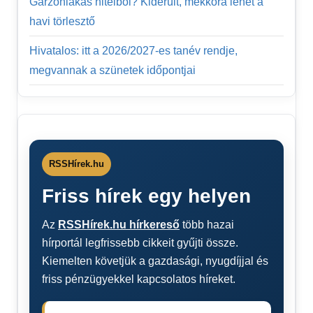
Garzonlakás hitelből? Kiderült, mekkora lehet a
havi törlesztő
Hivatalos: itt a 2026/2027-es tanév rendje,
megvannak a szünetek időpontjai
RSSHírek.hu
Friss hírek egy helyen
Az
RSSHírek.hu hírkereső
több hazai
hírportál legfrissebb cikkeit gyűjti össze.
Kiemelten követjük a gazdasági, nyugdíjjal és
friss pénzügyekkel kapcsolatos híreket.