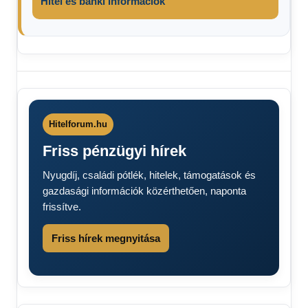
Hitel és banki információk
Orbán
Viktor
Hitelforum.hu
Friss pénzügyi hírek
Nyugdíj, családi pótlék, hitelek, támogatások és
gazdasági információk közérthetően, naponta
frissítve.
Friss hírek megnyitása