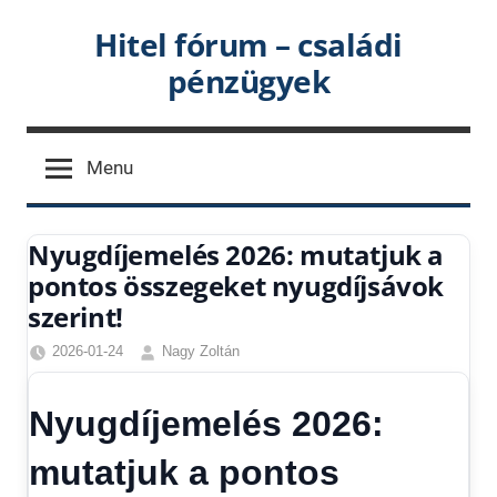
Skip
Hitel fórum – családi
to
pénzügyek
content
Menu
Nyugdíjemelés 2026: mutatjuk a
pontos összegeket nyugdíjsávok
szerint!
2026-01-24
Nagy Zoltán
Egyéb
,
Friss
Nyugdíjemelés 2026:
hírek
,
Gazdaság
,
mutatjuk a pontos
Hírek
,