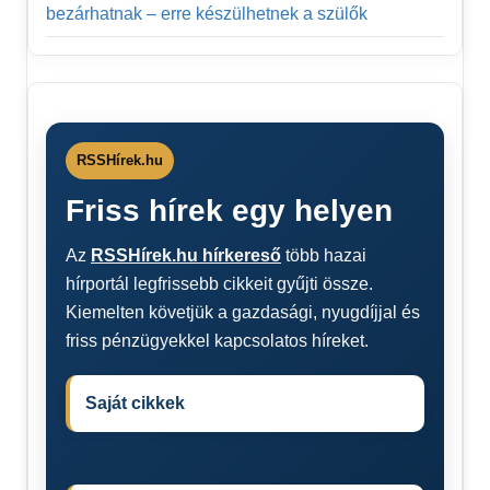
bezárhatnak – erre készülhetnek a szülők
RSSHírek.hu
Friss hírek egy helyen
Az
RSSHírek.hu hírkereső
több hazai
hírportál legfrissebb cikkeit gyűjti össze.
Kiemelten követjük a gazdasági, nyugdíjjal és
friss pénzügyekkel kapcsolatos híreket.
Saját cikkek