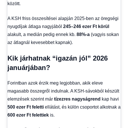
között.
A KSH friss összesítései alapján 2025-ben az öregségi
nyugdíjak átlaga nagyjából
245–246 ezer Ft körül
alakult, a medián pedig ennek kb.
88%-a
(vagyis sokan
az átlagnál kevesebbet kapnak).
Kik járhatnak “igazán jól” 2026
januárjában?
Forintban azok érzik meg legjobban, akik eleve
magasabb összegről indulnak. A KSH-sávokból készült
elemzések szerint már
tízezres nagyságrend
kap havi
500 ezer Ft feletti
ellátást, és külön csoportot alkotnak a
600 ezer Ft felettiek
is.