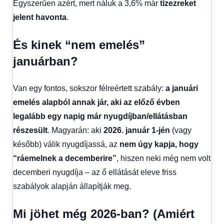
Egyszerűen azért, mert náluk a 3,6% már
tízezreket
jelent havonta
.
És kinek “nem emelés”
januárban?
Van egy fontos, sokszor félreértett szabály:
a januári
emelés alapból annak jár, aki az előző évben
legalább egy napig már nyugdíjban/ellátásban
részesült
. Magyarán: aki
2026. január 1-jén
(vagy
később) válik nyugdíjassá, az
nem úgy kapja, hogy
“ráemelnek a decemberire”
, hiszen neki még nem volt
decemberi nyugdíja – az ő ellátását eleve friss
szabályok alapján állapítják meg.
Mi jöhet még 2026-ban? (Amiért