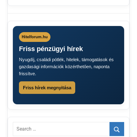
Nyugdíjemelés
Nyugdíjemelés
2026
Hitelforum.hu
Friss pénzügyi hírek
Nyugdíj, családi pótlék, hitelek, támogatások és
gazdasági információk közérthetően, naponta
frissítve.
Friss hírek megnyitása
Search
for: