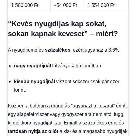
1 500 000 Ft
+54 000 Ft
1 554 000 Ft
“Kevés nyugdíjas kap sokat,
sokan kapnak keveset” – miért?
A nyugdíjemelés
százalékos
, ezért ugyanaz a 3,6%:
nagy nyugdíjnál
látványosabb forintban,
kisebb nyugdíjnál
viszont sokszor csak pár ezer
forint.
Közben a boltban a drágulás “ugyanazt a kosarat” érinti:
egy alapélelmiszer vagy gyógyszer ára nem attól függ,
ki mekkora nyugdíjat kap. Emiatt a százalékos emelés
tartósan nyitja az ollót
a kis- és a magasabb nyugdíjak