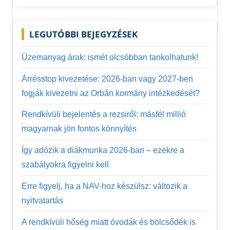
Search
LEGUTÓBBI BEJEGYZÉSEK
Üzemanyag árak: ismét olcsóbban tankolhatunk!
Árrésstop kivezetése: 2026-ban vagy 2027-ben
fogják kivezetni az Orbán kormány intézkedését?
Rendkívüli bejelentés a rezsiről: másfél millió
magyarnak jön fontos könnyítés
Így adózik a diákmunka 2026-ban – ezekre a
szabályokra figyelni kell
Erre figyelj, ha a NAV-hoz készülsz: változik a
nyitvatartás
A rendkívüli hőség miatt óvodák és bölcsődék is