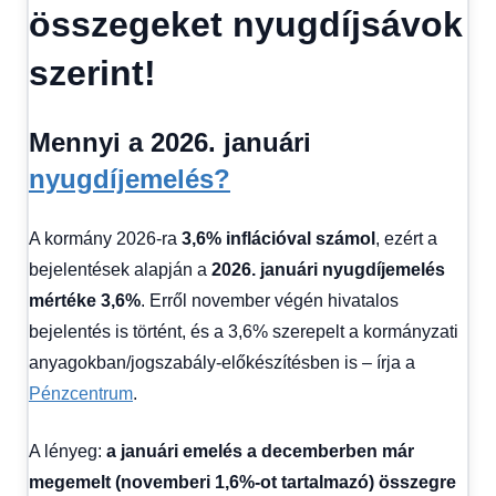
Hírek
összegeket nyugdíjsávok
1
kézből
,
szerint!
Hitel
fórum
Mennyi a 2026. januári
nyugdíjemelés?
A kormány 2026-ra
3,6% inflációval számol
, ezért a
bejelentések alapján a
2026. januári nyugdíjemelés
mértéke 3,6%
. Erről november végén hivatalos
bejelentés is történt, és a 3,6% szerepelt a kormányzati
anyagokban/jogszabály-előkészítésben is – írja a
Pénzcentrum
.
A lényeg:
a januári emelés a decemberben már
megemelt (novemberi 1,6%-ot tartalmazó) összegre