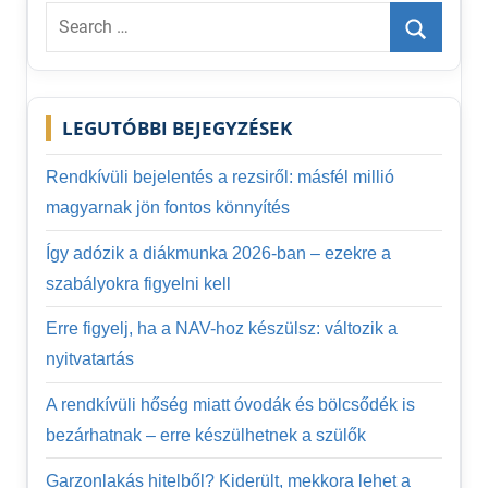
Search
for:
Search
LEGUTÓBBI BEJEGYZÉSEK
Rendkívüli bejelentés a rezsiről: másfél millió
magyarnak jön fontos könnyítés
Így adózik a diákmunka 2026-ban – ezekre a
szabályokra figyelni kell
Erre figyelj, ha a NAV-hoz készülsz: változik a
nyitvatartás
A rendkívüli hőség miatt óvodák és bölcsődék is
bezárhatnak – erre készülhetnek a szülők
Garzonlakás hitelből? Kiderült, mekkora lehet a