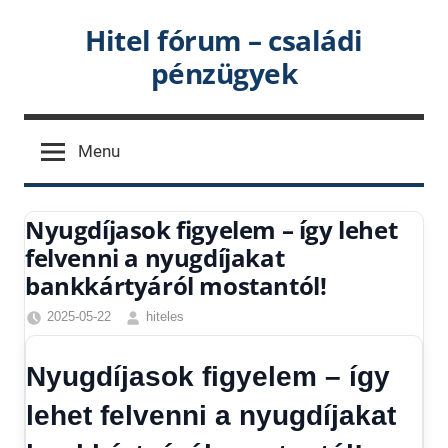
Skip
Hitel fórum – családi
to
pénzügyek
content
Menu
Nyugdíjasok figyelem – így lehet
felvenni a nyugdíjakat
bankkártyáról mostantól!
2025-05-22
hiteles
Friss
hírek
,
Nyugdíjasok figyelem – így
Gazdaság
,
Hírek
,
lehet felvenni a nyugdíjakat
Hírek