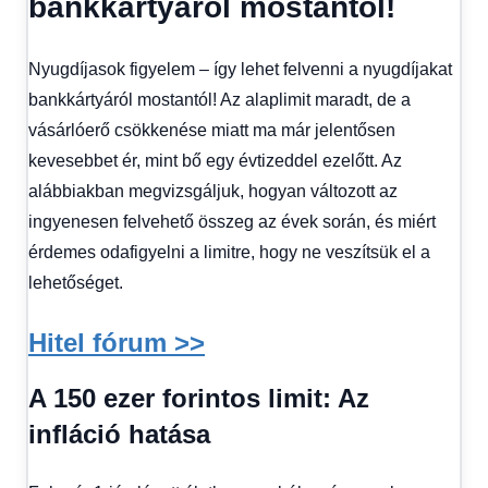
bankkártyáról mostantól!
1
kézből
,
Hitel
Nyugdíjasok figyelem – így lehet felvenni a nyugdíjakat
fórum
bankkártyáról mostantól! Az alaplimit maradt, de a
vásárlóerő csökkenése miatt ma már jelentősen
kevesebbet ér, mint bő egy évtizeddel ezelőtt. Az
alábbiakban megvizsgáljuk, hogyan változott az
ingyenesen felvehető összeg az évek során, és miért
érdemes odafigyelni a limitre, hogy ne veszítsük el a
lehetőséget.
Hitel fórum >>
A 150 ezer forintos limit: Az
infláció hatása