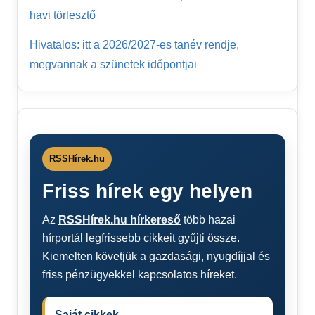
havi törlesztő
Hivatalos: itt a 2026/2027-es tanév rendje,
megvannak a szünetek időpontjai
RSSHírek.hu
Friss hírek egy helyen
Az
RSSHírek.hu hírkereső
több hazai
hírportál legfrissebb cikkeit gyűjti össze.
Kiemelten követjük a gazdasági, nyugdíjjal és
friss pénzügyekkel kapcsolatos híreket.
Saját cikkek