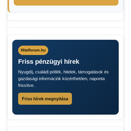
Bankkártyások
figyelem
Nyugdíj
Nyugdíjasok
Hitelforum.hu
figyelem
Friss pénzügyi hírek
Nyugdíj, családi pótlék, hitelek, támogatások és
gazdasági információk közérthetően, naponta
frissítve.
Friss hírek megnyitása