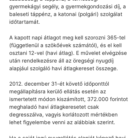
gyermekágyi segély, a gyermekgondozási díj, a
baleseti táppénz, a katonai (polgári) szolgálat
időtartamát.
A kapott napi átlagot meg kell szorozni 365-tel
(függetlenül a szökőévek számától), és el kell
osztani 12-vel (havi átlag). E művelet elvégzése
után rendelkezésre áll az öregségi nyugdíj
alapjául szolgáló havi átlagkereset összege.
2012. december 31-ét követő időponttól
megállapításra kerülő ellátás esetén az
ismertetett módon kiszámított, 372.000 forintot
meghaladó havi átlagkeresetet csak
degresszálva, vagyis korlátozott mértékben
lehet figyelembe venni az alábbiak szerint.
Ha a saját jogú nyugellátás alapját képező havi