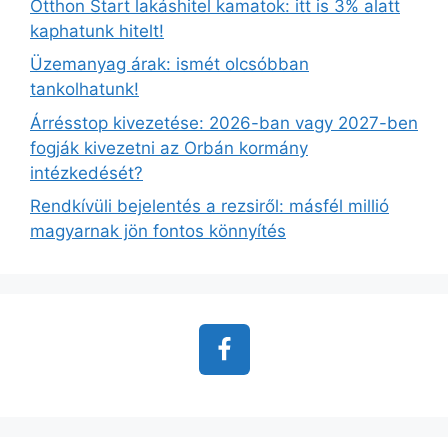
Otthon Start lakáshitel kamatok: itt is 3% alatt
kaphatunk hitelt!
Üzemanyag árak: ismét olcsóbban
tankolhatunk!
Árrésstop kivezetése: 2026-ban vagy 2027-ben
fogják kivezetni az Orbán kormány
intézkedését?
Rendkívüli bejelentés a rezsiről: másfél millió
magyarnak jön fontos könnyítés