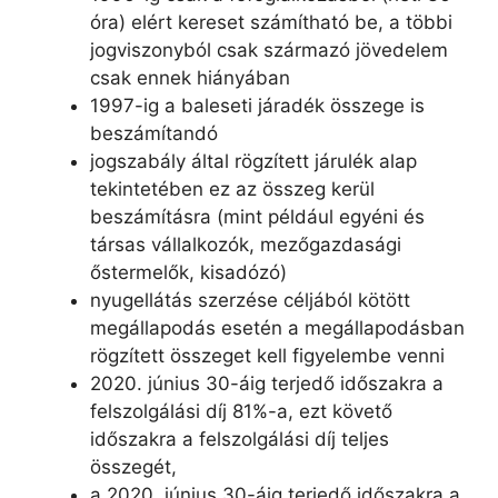
óra) elért kereset számítható be, a többi
jogviszonyból csak származó jövedelem
csak ennek hiányában
1997-ig a baleseti járadék összege is
beszámítandó
jogszabály által rögzített járulék alap
tekintetében ez az összeg kerül
beszámításra (mint például egyéni és
társas vállalkozók, mezőgazdasági
őstermelők, kisadózó)
nyugellátás szerzése céljából kötött
megállapodás esetén a megállapodásban
rögzített összeget kell figyelembe venni
2020. június 30-áig terjedő időszakra a
felszolgálási díj 81%-a, ezt követő
időszakra a felszolgálási díj teljes
összegét,
a 2020. június 30-áig terjedő időszakra a