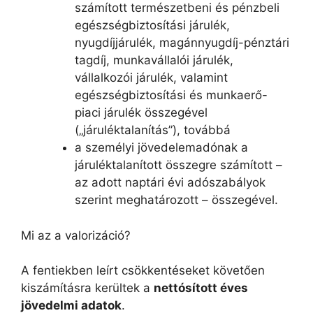
számított természetbeni és pénzbeli
egészségbiztosítási járulék,
nyugdíjjárulék, magánnyugdíj-pénztári
tagdíj, munkavállalói járulék,
vállalkozói járulék, valamint
egészségbiztosítási és munkaerő-
piaci járulék összegével
(„járuléktalanítás”), továbbá
a személyi jövedelemadónak a
járuléktalanított összegre számított –
az adott naptári évi adószabályok
szerint meghatározott – összegével.
Mi az a valorizáció?
A fentiekben leírt csökkentéseket követően
kiszámításra kerültek a
nettósított éves
jövedelmi adatok
.