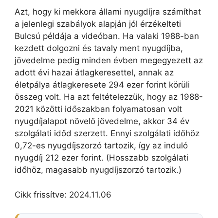
Azt, hogy ki mekkora állami nyugdíjra számíthat
a jelenlegi szabályok alapján jól érzékelteti
Bulcsú példája a videóban. Ha valaki 1988-ban
kezdett dolgozni és tavaly ment nyugdíjba,
jövedelme pedig minden évben megegyezett az
adott évi hazai átlagkeresettel, annak az
életpálya átlagkeresete 294 ezer forint körüli
összeg volt. Ha azt feltételezzük, hogy az 1988-
2021 közötti időszakban folyamatosan volt
nyugdíjalapot növelő jövedelme, akkor 34 év
szolgálati időd szerzett. Ennyi szolgálati időhöz
0,72-es nyugdíjszorzó tartozik, így az induló
nyugdíj 212 ezer forint. (Hosszabb szolgálati
időhöz, magasabb nyugdíjszorzó tartozik.)
Cikk frissítve: 2024.11.06