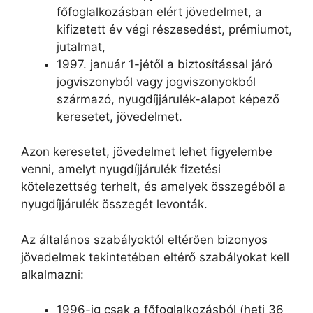
főfoglalkozásban elért jövedelmet, a
kifizetett év végi részesedést, prémiumot,
jutalmat,
1997. január 1-jétől a biztosítással járó
jogviszonyból vagy jogviszonyokból
származó, nyugdíjjárulék-alapot képező
keresetet, jövedelmet.
Azon keresetet, jövedelmet lehet figyelembe
venni, amelyt nyugdíjjárulék fizetési
kötelezettség terhelt, és amelyek összegéből a
nyugdíjjárulék összegét levonták.
Az általános szabályoktól eltérően bizonyos
jövedelmek tekintetében eltérő szabályokat kell
alkalmazni:
1996-ig csak a főfoglalkozásból (heti 36