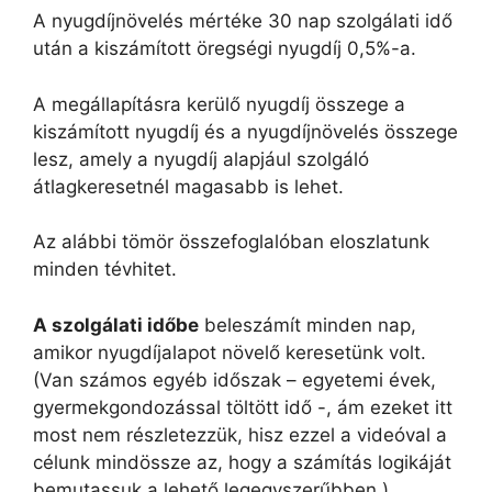
A nyugdíjnövelés mértéke 30 nap szolgálati idő
után a kiszámított öregségi nyugdíj 0,5%-a.
A megállapításra kerülő nyugdíj összege a
kiszámított nyugdíj és a nyugdíjnövelés összege
lesz, amely a nyugdíj alapjául szolgáló
átlagkeresetnél magasabb is lehet.
Az alábbi tömör összefoglalóban eloszlatunk
minden tévhitet.
A szolgálati időbe
beleszámít minden nap,
amikor nyugdíjalapot növelő keresetünk volt.
(Van számos egyéb időszak – egyetemi évek,
gyermekgondozással töltött idő -, ám ezeket itt
most nem részletezzük, hisz ezzel a videóval a
célunk mindössze az, hogy a számítás logikáját
bemutassuk a lehető legegyszerűbben.)