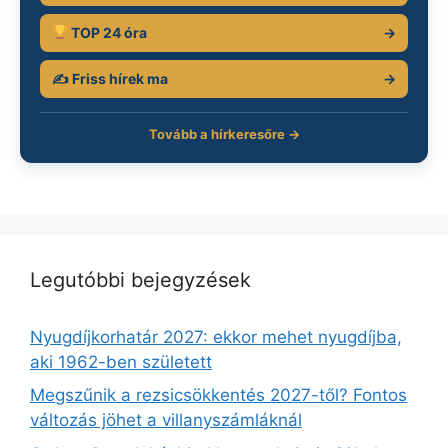
TOP 24 óra
→
✍️ Friss hírek ma
→
Tovább a hírkeresőre →
Legutóbbi bejegyzések
Nyugdíjkorhatár 2027: ekkor mehet nyugdíjba,
aki 1962-ben született
Megszűnik a rezsicsökkentés 2027-től? Fontos
változás jöhet a villanyszámláknál