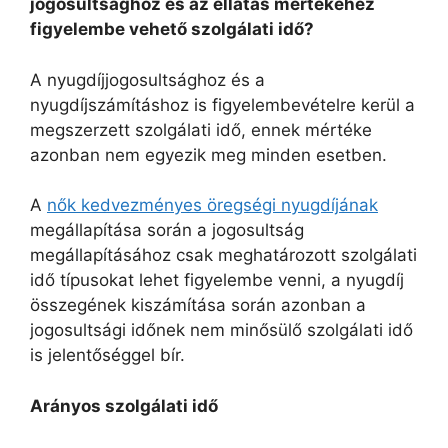
jogosultsághoz és az ellátás mértékéhez
figyelembe vehető szolgálati idő?
A nyugdíjjogosultsághoz és a
nyugdíjszámításhoz is figyelembevételre kerül a
megszerzett szolgálati idő, ennek mértéke
azonban nem egyezik meg minden esetben.
A
nők kedvezményes öregségi nyugdíjának
megállapítása során a jogosultság
megállapításához csak meghatározott szolgálati
idő típusokat lehet figyelembe venni, a nyugdíj
összegének kiszámítása során azonban a
jogosultsági időnek nem minősülő szolgálati idő
is jelentőséggel bír.
Arányos szolgálati idő