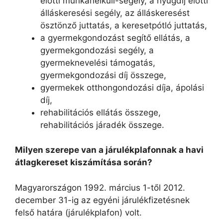
előtti munkanélküli-segély, a nyugdíj előtti
álláskeresési segély, az álláskeresést
ösztönző juttatás, a keresetpótló juttatás,
a gyermekgondozást segítő ellátás, a
gyermekgondozási segély, a
gyermeknevelési támogatás,
gyermekgondozási díj összege,
gyermekek otthongondozási díja, ápolási
díj,
rehabilitációs ellátás összege,
rehabilitációs járadék összege.
Milyen szerepe van a járulékplafonnak a havi
átlagkereset kiszámítása során?
Magyarországon 1992. március 1-től 2012.
december 31-ig az egyéni járulékfizetésnek
felső határa (járulékplafon) volt.