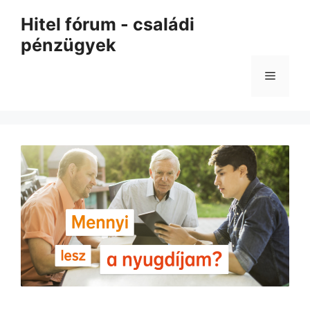
Kilépés
Hitel fórum - családi
a
pénzügyek
tartalomba
Menü