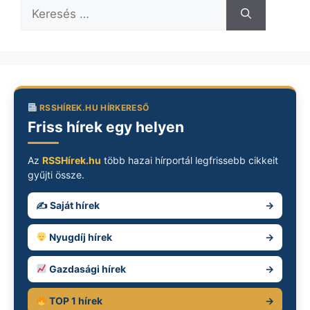
Keresés:
RSSHÍREK.HU HÍRKERESŐ
Friss hírek egy helyen
Az
RSSHírek.hu
több hazai hírportál legfrissebb cikkeit
gyűjti össze.
✍️ Saját hírek
→
Nyugdíj hírek
→
Gazdasági hírek
→
TOP 1 hírek
→