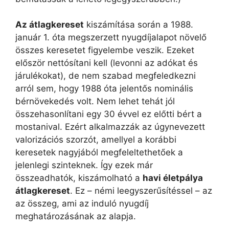
Az átlagkereset
kiszámítása során a 1988.
január 1. óta megszerzett nyugdíjalapot növelő
összes keresetet figyelembe veszik. Ezeket
először nettósítani kell (levonni az adókat és
járulékokat), de nem szabad megfeledkezni
arról sem, hogy 1988 óta jelentős nominális
bérnövekedés volt. Nem lehet tehát jól
összehasonlítani egy 30 évvel ez előtti bért a
mostanival. Ezért alkalmazzák az úgynevezett
valorizációs szorzót, amellyel a korábbi
keresetek nagyjából megfeleltethetőek a
jelenlegi szinteknek. Így ezek már
összeadhatók, kiszámolható a
havi életpálya
átlagkereset
. Ez – némi leegyszerűsítéssel – az
az összeg, ami az induló nyugdíj
meghatározásának az alapja.