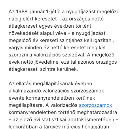
Az 1988. január 1-jétől a nyugdíjazást megelőző
napig elért keresetet – az országos nettó
átlagkereset egyes években történt
növekedését alapul véve – a nyugdíjazást
megelőző év kereseti szintjéhez kell igazítani,
vagyis minden év nettó keresetét meg kell
szorozni a valorizációs szorzóval. A megelőző
évek nettó jövedelmei ezáltal azonos országos
átlagkereseti szintre kerülnek.
Az ellátás megállapításának évében
alkalmazandó valorizációs szorzószámok
évente kormányrendeletben kerülnek
megállapításra. A valorizációs
szorzószámok
kormányrendeletben történő meghatározására
– az előző évi statisztikai adatok ismeretében –
legkorábban a tárgyév március hónapjában