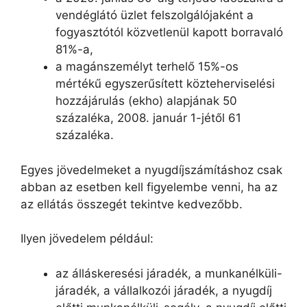
vendéglátó üzlet felszolgálójaként a
fogyasztótól közvetlenül kapott borravaló
81%-a,
a magánszemélyt terhelő 15%-os
mértékű egyszerűsített közteherviselési
hozzájárulás (ekho) alapjának 50
százaléka, 2008. január 1-jétől 61
százaléka.
Egyes jövedelmeket a nyugdíjszámításhoz csak
abban az esetben kell figyelembe venni, ha az
az ellátás összegét tekintve kedvezőbb.
Ilyen jövedelem például:
az álláskeresési járadék, a munkanélküli-
járadék, a vállalkozói járadék, a nyugdíj