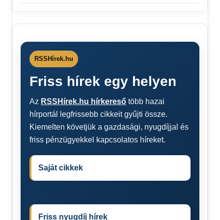
RSSHírek.hu
Friss hírek egy helyen
Az
RSSHírek.hu hírkereső
több hazai
hírportál legfrissebb cikkeit gyűjti össze.
Kiemelten követjük a gazdasági, nyugdíjjal és
friss pénzügyekkel kapcsolatos híreket.
Saját cikkek
Friss nyugdíj hírek