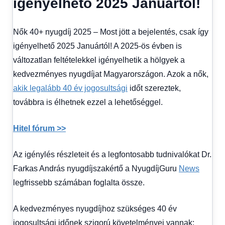
igényelhető 2025 Januártól!
Hírek
1
kézből
,
Nők 40+ nyugdíj 2025 – Most jött a bejelentés, csak így
Hitel
fórum
igényelhető 2025 Januártól! A 2025-ös évben is
változatlan feltételekkel igényelhetik a hölgyek a
kedvezményes nyugdíjat Magyarországon. Azok a nők,
akik legalább 40 év jogosultsági
időt szereztek,
továbbra is élhetnek ezzel a lehetőséggel.
Hitel fórum >>
Az igénylés részleteit és a legfontosabb tudnivalókat Dr.
Farkas András nyugdíjszakértő a NyugdíjGuru
News
legfrissebb számában foglalta össze.
A kedvezményes nyugdíjhoz szükséges 40 év
jogosultsági időnek szigorú követelményei vannak: