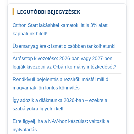
LEGUTÓBBI BEJEGYZÉSEK
Otthon Start lakáshitel kamatok: itt is 3% alatt
kaphatunk hitelt!
Üzemanyag árak: ismét olcsóbban tankolhatunk!
Árrésstop kivezetése: 2026-ban vagy 2027-ben
fogják kivezetni az Orbán kormány intézkedését?
Rendkívüli bejelentés a rezsiről: másfél millió
magyarnak jön fontos könnyítés
Így adózik a diákmunka 2026-ban – ezekre a
szabályokra figyelni kell
Erre figyelj, ha a NAV-hoz készülsz: változik a
nyitvatartás