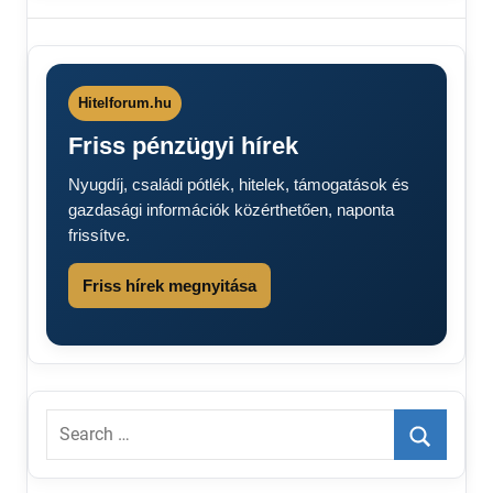
Fontos változás
jöhet a nők 40+
nyugdíjkorhatárban
Nők
Hitelforum.hu
40+
Friss pénzügyi hírek
nyugdíj
2025
Nyugdíj, családi pótlék, hitelek, támogatások és
gazdasági információk közérthetően, naponta
frissítve.
Friss hírek megnyitása
Search
for:
Search