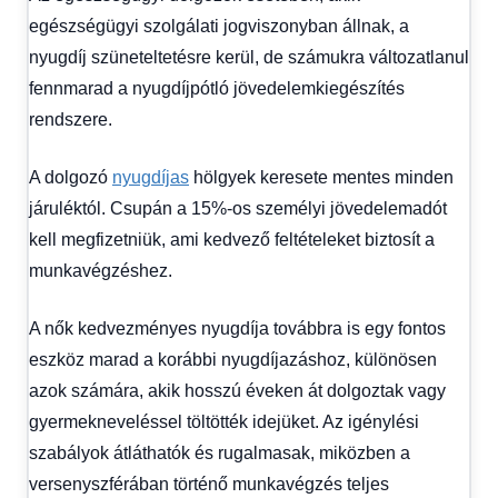
egészségügyi szolgálati jogviszonyban állnak, a
nyugdíj szüneteltetésre kerül, de számukra változatlanul
fennmarad a nyugdíjpótló jövedelemkiegészítés
rendszere.
A dolgozó
nyugdíjas
hölgyek keresete mentes minden
járuléktól. Csupán a 15%-os személyi jövedelemadót
kell megfizetniük, ami kedvező feltételeket biztosít a
munkavégzéshez.
A nők kedvezményes nyugdíja továbbra is egy fontos
eszköz marad a korábbi nyugdíjazáshoz, különösen
azok számára, akik hosszú éveken át dolgoztak vagy
gyermekneveléssel töltötték idejüket. Az igénylési
szabályok átláthatók és rugalmasak, miközben a
versenyszférában történő munkavégzés teljes