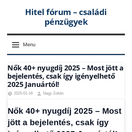
Skip
Hitel fórum – családi
to
pénzügyek
content
Menu
Nők 40+ nyugdíj 2025 – Most jött a
bejelentés, csak így igényelhető
2025 Januártól!
2025-01-18
Nagy Zoltán
Egyéb
,
Friss
Nők 40+ nyugdíj 2025 – Most
hírek
,
Gazdaság
,
jött a bejelentés, csak így
Hírek
,