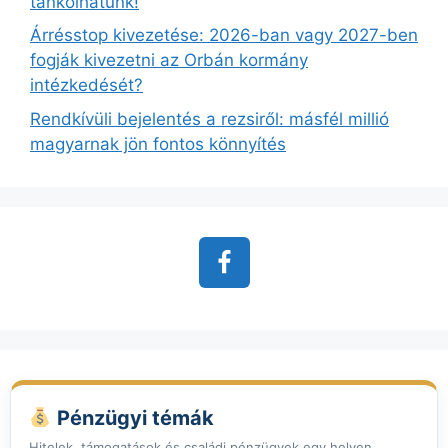
tankolhatunk!
Árrésstop kivezetése: 2026-ban vagy 2027-ben
fogják kivezetni az Orbán kormány
intézkedését?
Rendkívüli bejelentés a rezsiről: másfél millió
magyarnak jön fontos könnyítés
Pénzügyi témák
Hitelek, támogatások és családi pénzügyek egy helyen.