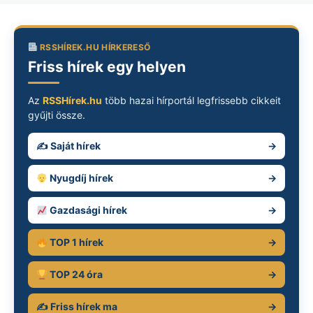
RSSHÍREK.HU HÍRKERESŐ
Friss hírek egy helyen
Az
RSSHírek.hu
több hazai hírportál legfrissebb cikkeit
gyűjti össze.
✍️ Saját hírek
→
Nyugdíj hírek
→
Gazdasági hírek
→
TOP 1 hírek
→
TOP 24 óra
→
✍️ Friss hírek ma
→