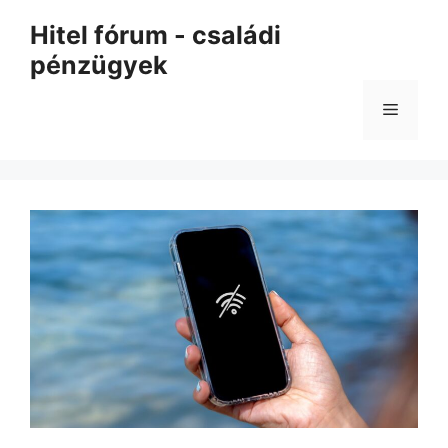
Kilépés
Hitel fórum - családi
a
pénzügyek
tartalomba
Menü