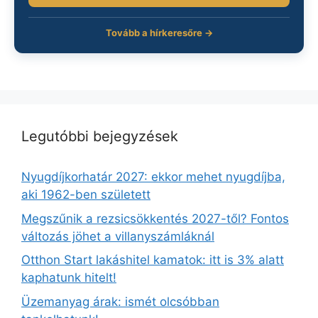
Tovább a hírkeresőre →
Legutóbbi bejegyzések
Nyugdíjkorhatár 2027: ekkor mehet nyugdíjba,
aki 1962-ben született
Megszűnik a rezsicsökkentés 2027-től? Fontos
változás jöhet a villanyszámláknál
Otthon Start lakáshitel kamatok: itt is 3% alatt
kaphatunk hitelt!
Üzemanyag árak: ismét olcsóbban