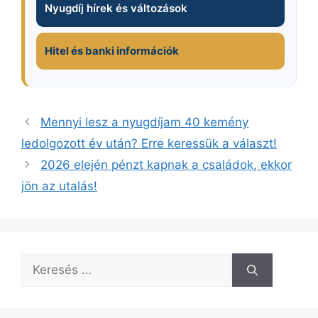
Nyugdíj hírek és változások
Hitel és banki információk
Mennyi lesz a nyugdíjam 40 kemény
ledolgozott év után? Erre keressük a választ!
2026 elején pénzt kapnak a családok, ekkor
jön az utalás!
Keresés: