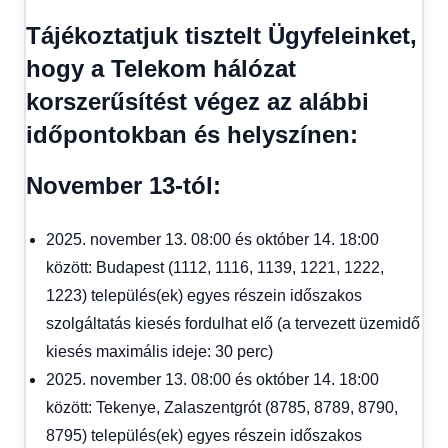
kézből
,
Tájékoztatjuk tisztelt Ügyfeleinket,
Hitel
fórum
hogy a Telekom hálózat
korszerűsítést végez az alábbi
időpontokban és helyszínen:
November 13-tól:
2025. november 13. 08:00 és október 14. 18:00
között: Budapest (1112, 1116, 1139, 1221, 1222,
1223) település(ek) egyes részein időszakos
szolgáltatás kiesés fordulhat elő (a tervezett üzemidő
kiesés maximális ideje: 30 perc)
2025. november 13. 08:00 és október 14. 18:00
között: Tekenye, Zalaszentgrót (8785, 8789, 8790,
8795) település(ek) egyes részein időszakos