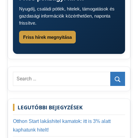
lesz
Nyugdíj, családi pótlék, hitelek, támogatások és
TV
gazdasági információk közérthetően, naponta
adás
frissítve.
Friss hírek megnyitása
Search
for:
Search
LEGUTÓBBI BEJEGYZÉSEK
Otthon Start lakáshitel kamatok: itt is 3% alatt
kaphatunk hitelt!