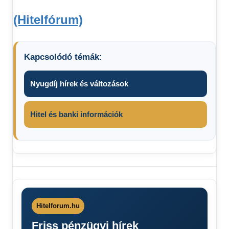
(Hitelfórum)
Kapcsolódó témák:
Nyugdíj hírek és változások
Hitel és banki információk
Friss
hírek
Nem
lesz
Hitelforum.hu
Internet
Friss pénzügyi hírek
Nem