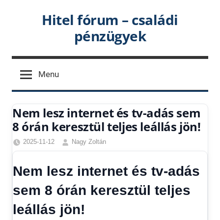
Skip
Hitel fórum – családi
to
pénzügyek
content
Menu
Nem lesz internet és tv-adás sem
8 órán keresztül teljes leállás jön!
2025-11-12
Nagy Zoltán
Egyéb
,
Friss
Nem lesz internet és tv-adás
hírek
,
Gazdaság
,
sem 8 órán keresztül teljes
Hírek
,
leállás jön!
Hírek
1