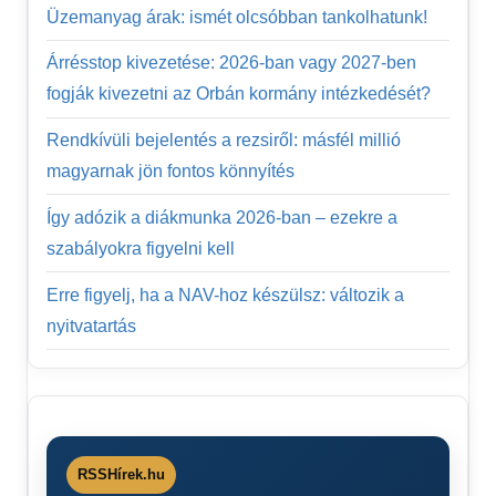
Üzemanyag árak: ismét olcsóbban tankolhatunk!
Árrésstop kivezetése: 2026-ban vagy 2027-ben
fogják kivezetni az Orbán kormány intézkedését?
Rendkívüli bejelentés a rezsiről: másfél millió
magyarnak jön fontos könnyítés
Így adózik a diákmunka 2026-ban – ezekre a
szabályokra figyelni kell
Erre figyelj, ha a NAV-hoz készülsz: változik a
nyitvatartás
RSSHírek.hu