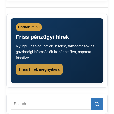
Autósok
figyelem
Benzin
ára
Hitelforum.hu
2026
Friss pénzügyi hírek
Gázolaj
árak
Nyugdíj, családi pótlék, hitelek, támogatások és
2026
gazdasági információk közérthetően, naponta
Üzemanyag
frissítve.
ára 2026
üzemanyagárak
Friss hírek megnyitása
Search
for:
Search