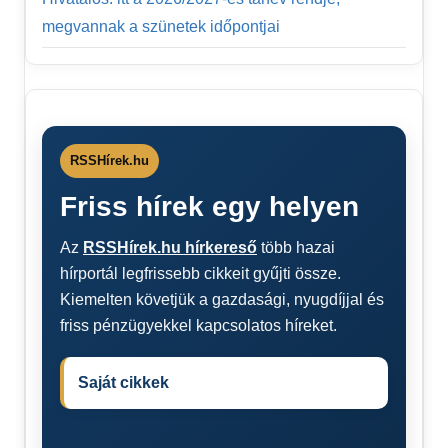
megvannak a szünetek időpontjai
RSSHírek.hu
Friss hírek egy helyen
Az
RSSHírek.hu hírkereső
több hazai
hírportál legfrissebb cikkeit gyűjti össze.
Kiemelten követjük a gazdasági, nyugdíjjal és
friss pénzügyekkel kapcsolatos híreket.
Saját cikkek