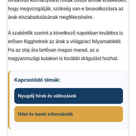
rendkívüli kormányülést hívtak össze annak érdekében,
hogy megvizsgálják, szükség van-e beavatkozásra az
árak elszabadulásának megfékezésére.
A szakértők szerint a következő napokban továbbra is
erősen függhetnek az árak a világpiaci folyamatoktól.
Ha az olaj ára tartósan magas marad, az a
magyarországi kutakon is további drágulást hozhat.
Kapcsolódó témák:
Nyugdíj hírek és változások
Hitel és banki információk