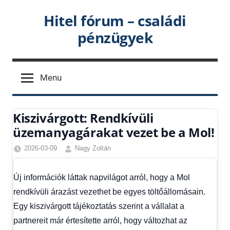
Skip
Hitel fórum – családi
to
pénzügyek
content
Menu
Kiszivárgott: Rendkívüli
üzemanyagárakat vezet be a Mol!
2026-03-09
Nagy Zoltán
Friss
hírek
,
Új információk láttak napvilágot arról, hogy a Mol
Gazdaság
,
rendkívüli árazást vezethet be egyes töltőállomásain.
Hírek
,
Hírek
Egy kiszivárgott tájékoztatás szerint a vállalat a
1
partnereit már értesítette arról, hogy változhat az
kézből
,