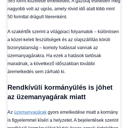
585 forint közelébe emelkedett. A gázolaj esetében még
nagyobb volt az ugrás, amely rövid idő alatt több mint
50 forinttal drágult literenként.
A szakértők szerint a világpiaci folyamatok – különösen
a közel-keleti feszültségek és az olajszállítás körüli
bizonytalanság – komoly hatással vannak az
üzemanyagárakra. Ha ezek a hatások tartósak
maradnak, a következő időszakban további
áremelkedés sem zárható ki.
Rendkívüli kormányülés is jöhet
az üzemanyagárak miatt
Az
üzemanyagárak
gyors emelkedése miatt a kormány
is figyelemmel kíséri a helyzetet. A bejelentések szerint