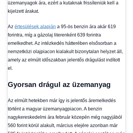
üzemanyagok ára, ezért a kutaknak frissíteniük kell a
Hitel
kijelzett árakat.
fórum
Az
értesülések alapján
a 95-ös benzin ára akár 619
forintra, míg a gázolaj literenként 639 forintra
emelkedhet. Az intézkedés hátterében elsősorban a
nemzetközi olajpiacon kialakult bizonytalan helyzet áll,
amely az elmúlt időszakban jelentős drágulást indított
el.
Gyorsan drágul az üzemanyag
Az elmúlt hetekben már így is jelentős áremelkedés
történt a magyar üzemanyagpiacon. A benzin
nagykereskedelmi ára február közepén még nagyjából
560 forint körül alakult, március elejére azonban már