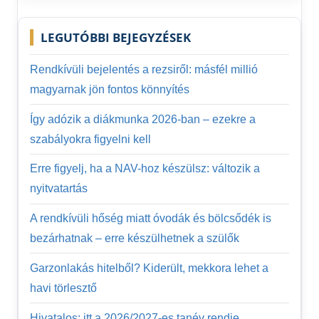
LEGUTÓBBI BEJEGYZÉSEK
Rendkívüli bejelentés a rezsiről: másfél millió
magyarnak jön fontos könnyítés
Így adózik a diákmunka 2026-ban – ezekre a
szabályokra figyelni kell
Erre figyelj, ha a NAV-hoz készülsz: változik a
nyitvatartás
A rendkívüli hőség miatt óvodák és bölcsődék is
bezárhatnak – erre készülhetnek a szülők
Garzonlakás hitelből? Kiderült, mekkora lehet a
havi törlesztő
Hivatalos: itt a 2026/2027-es tanév rendje,