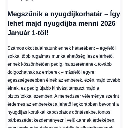
Megszűnik a nyugdíjkorhatár – Így
lehet majd nyugdíjba menni 2026
Január 1-től!
Számos okot találhatunk ennek hátterében: – egyfelől
sokkal több rugalmas munkalehetőség lesz elérhető,
ennek köszönhetően pedig, ha szeretnének, tovább
dolgozhatnak az emberek – másfelől egyre
egészségesebben élnek az emberek, ezért majd tovább
élnek, ez pedig újabb kihívást támaszt majd a
biztosítókkal szemben. A menedzser véleménye szerint
érdemes az embereket a lehető legkorábban bevonni a
nyugdíjas korukkal kapcsolatos döntésekbe, fontos
párbeszédet kezdeményezni velük,annak érdekében,