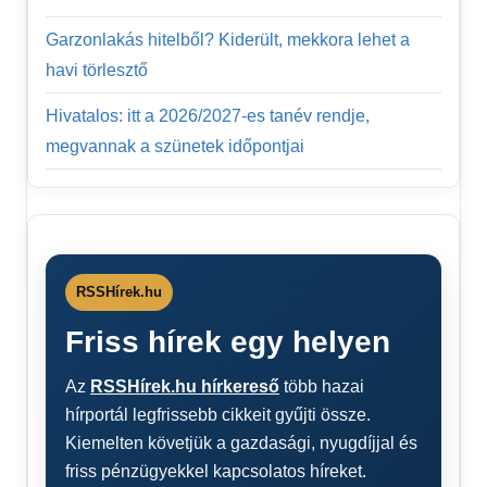
Garzonlakás hitelből? Kiderült, mekkora lehet a
havi törlesztő
Hivatalos: itt a 2026/2027-es tanév rendje,
megvannak a szünetek időpontjai
RSSHírek.hu
Friss hírek egy helyen
Az
RSSHírek.hu hírkereső
több hazai
hírportál legfrissebb cikkeit gyűjti össze.
Kiemelten követjük a gazdasági, nyugdíjjal és
friss pénzügyekkel kapcsolatos híreket.