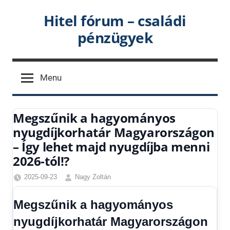
Skip
Hitel fórum – családi
to
pénzügyek
content
Menu
Megszűnik a hagyományos
nyugdíjkorhatár Magyarországon
– Így lehet majd nyugdíjba menni
2026-tól!?
2025-09-23
Nagy Zoltán
Egyéb
,
Friss
Megszűnik a hagyományos
hírek
,
nyugdíjkorhatár Magyarországon
Gazdaság
,