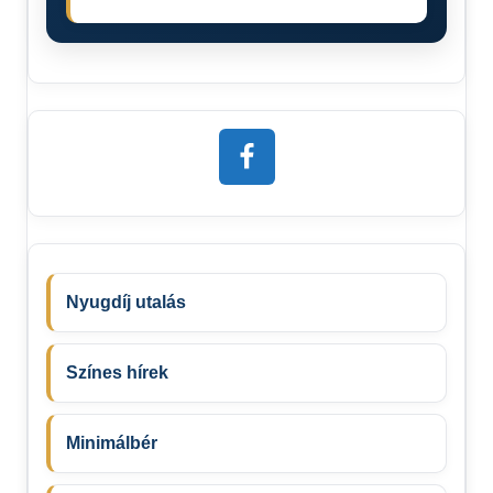
Nyugdíj utalás
Színes hírek
Minimálbér