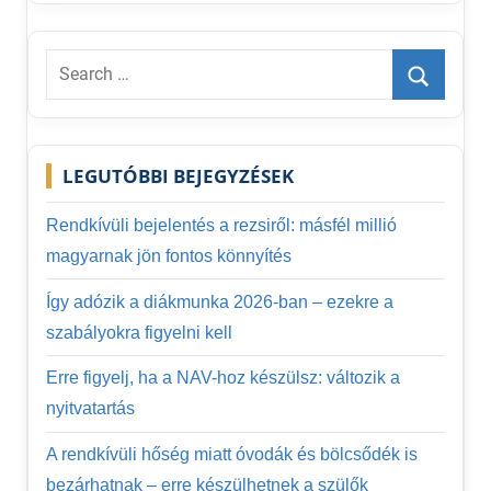
Search
for:
Search
LEGUTÓBBI BEJEGYZÉSEK
Rendkívüli bejelentés a rezsiről: másfél millió
magyarnak jön fontos könnyítés
Így adózik a diákmunka 2026-ban – ezekre a
szabályokra figyelni kell
Erre figyelj, ha a NAV-hoz készülsz: változik a
nyitvatartás
A rendkívüli hőség miatt óvodák és bölcsődék is
bezárhatnak – erre készülhetnek a szülők