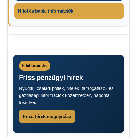
Hitel és banki információk
Jöhet az új
nyugdíjkorhatár
Korhatár
változás
Hitelforum.hu
Megszűnik a
Friss pénzügyi hírek
nyugdíjkorhatár
Magyarországon
Nyugdíj, családi pótlék, hitelek, támogatások és
Nyugdíjkorhatár
gazdasági információk közérthetően, naponta
változás 2025-
frissítve.
2026
Friss hírek megnyitása