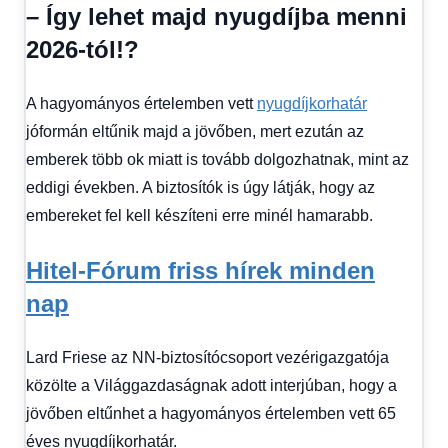
Hírek
,
– Így lehet majd nyugdíjba menni
Hírek
2026-tól!?
1
kézből
,
Hitel
A hagyományos értelemben vett
nyugdíjkorhatár
fórum
jóformán eltűnik majd a jövőben, mert ezután az
emberek több ok miatt is tovább dolgozhatnak, mint az
eddigi években. A biztosítók is úgy látják, hogy az
embereket fel kell készíteni erre minél hamarabb.
Hitel-Fórum friss hírek minden
nap
Lard Friese az NN-biztosítócsoport vezérigazgatója
közölte a Világgazdaságnak adott interjúban, hogy a
jövőben eltűnhet a hagyományos értelemben vett 65
éves nyugdíjkorhatár.