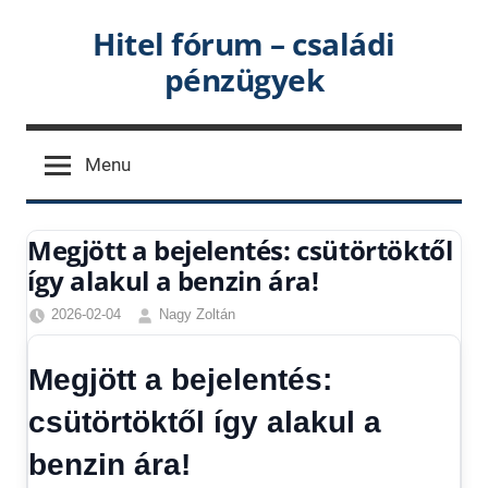
Skip
Hitel fórum – családi
to
pénzügyek
content
Menu
Megjött a bejelentés: csütörtöktől
így alakul a benzin ára!
2026-02-04
Nagy Zoltán
Friss
hírek
,
Megjött a bejelentés:
Gazdaság
,
Hírek
,
csütörtöktől így alakul a
Hírek
benzin ára!
1
kézből
,