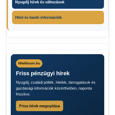
Nyugdíj hírek és változások
Hitel és banki információk
Autósok
figyelem
Benzin
ára
Hitelforum.hu
2026
Friss pénzügyi hírek
Gázolaj
árak
Nyugdíj, családi pótlék, hitelek, támogatások és
2026
gazdasági információk közérthetően, naponta
Üzemanyag
frissítve.
ára 2026
Friss hírek megnyitása