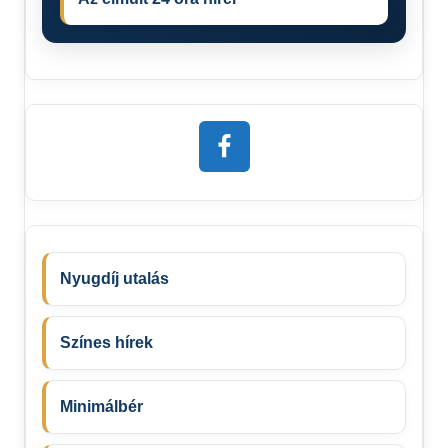
Nyugdíj utalás
Színes hírek
Minimálbér