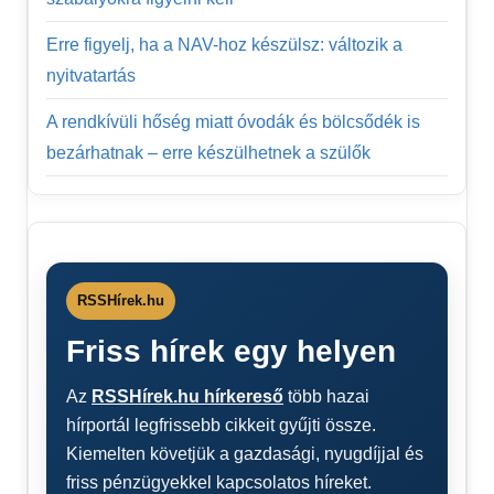
Erre figyelj, ha a NAV-hoz készülsz: változik a
nyitvatartás
A rendkívüli hőség miatt óvodák és bölcsődék is
bezárhatnak – erre készülhetnek a szülők
RSSHírek.hu
Friss hírek egy helyen
Az
RSSHírek.hu hírkereső
több hazai
hírportál legfrissebb cikkeit gyűjti össze.
Kiemelten követjük a gazdasági, nyugdíjjal és
friss pénzügyekkel kapcsolatos híreket.