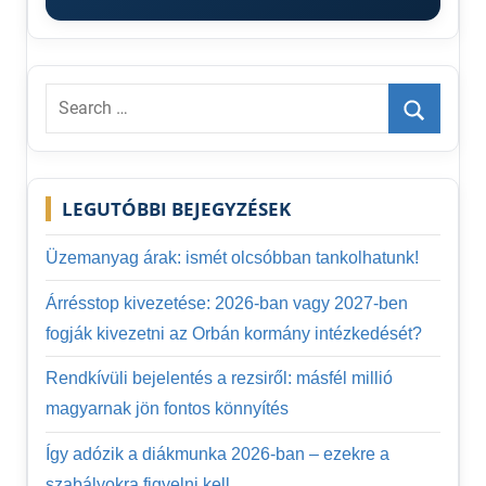
Search
for:
Search
LEGUTÓBBI BEJEGYZÉSEK
Üzemanyag árak: ismét olcsóbban tankolhatunk!
Árrésstop kivezetése: 2026-ban vagy 2027-ben
fogják kivezetni az Orbán kormány intézkedését?
Rendkívüli bejelentés a rezsiről: másfél millió
magyarnak jön fontos könnyítés
Így adózik a diákmunka 2026-ban – ezekre a
szabályokra figyelni kell