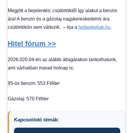
Hitel
Megjött a bejelentés: csütörtöktől így alakul a benzin
fórum
ára! A benzin és a gázolaj nagykereskedelmi ára
csütörtökön sem változik. – írja a
holtankoljak.hu
.
Hitel fórum >>
2026.020.04-én az alábbi átlagárakon tankolhatunk,
ami várhatóan marad holnap is:
95-ös benzin: 553 Ft/liter
Gázolaj: 570 Ft/liter
Kapcsolódó témák: